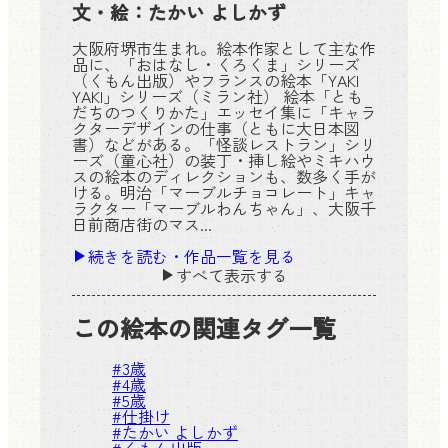
文・絵：
たかい よしかず
大阪府堺市生まれ。絵本作家として主な作
品に、「おはなし・くろくま」シリーズ
（くもん出版）やフランスの絵本「YAKI
YAKI」シリーズ（ミラン社） 絵本「とも
だちのつくりかた」エッセイ集に「キャラ
クターデザインの仕事（ともに大日本図
書）などがある。「怪談レストラン」シリ
ーズ（童心社）の装丁・挿し絵やミキハウ
スの絵本のディレクションも、数多く手が
ける。明治「マーブルチョコレート」キャ
ラクター「マーブルわんちゃん」、大阪千
日前商店街のマス...
続きを読む・作品一覧を見る
すべて表示する
この絵本の関連タグ一覧
#
3歳
#
4歳
#
5歳
#
仕掛け
#
たかい よしかず
#
くもん出版