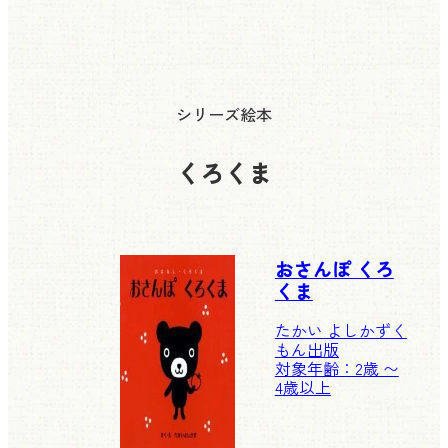
シリーズ絵本
くろくま
おさんぽ くろ
くま
たかい よしかず
く
もん出版
対象年齢：2歳 〜
4歳以上