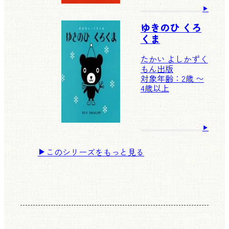
ゆきのひ くろ
くま
たかい よしかず
く
もん出版
対象年齢：2歳 〜
4歳以上
このシリーズをもっと見る