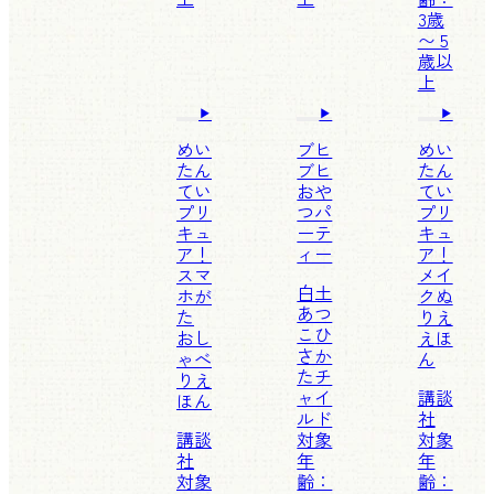
3歳
〜 5
歳以
上
めい
ブヒ
めい
たん
ブヒ
たん
てい
おや
てい
プリ
つパ
プリ
キュ
ーテ
キュ
ア！
ィー
ア！
スマ
メイ
白土
ホが
クぬ
あつ
た
りえ
こ
ひ
おし
えほ
さか
ゃべ
ん
たチ
りえ
ャイ
講談
ほん
ルド
社
講談
対象
対象
社
年
年
対象
齢：
齢：