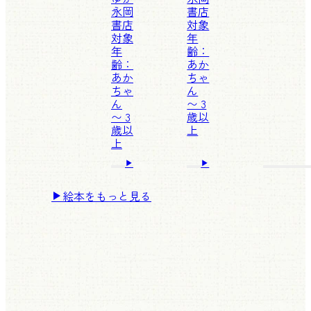
永岡
書店
書店
対象
対象
年
年
齢：
齢：
あか
あか
ちゃ
ちゃ
ん
ん
〜 3
〜 3
歳以
歳以
上
上
絵本をもっと見る