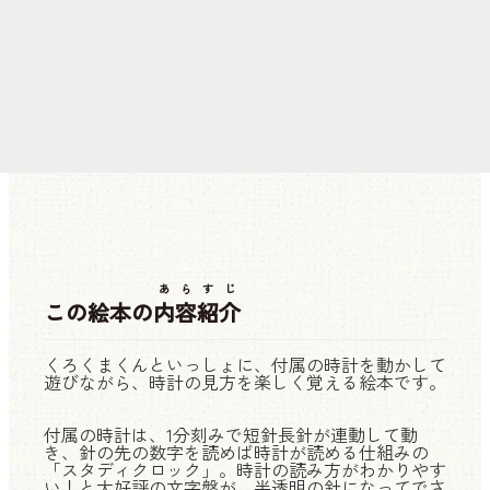
あらすじ
この絵本の
内容紹介
くろくまくんといっしょに、付属の時計を動かして
遊びながら、時計の見方を楽しく覚える絵本です。
付属の時計は、1分刻みで短針長針が連動して動
き、針の先の数字を読めば時計が読める仕組みの
「スタディクロック」。時計の読み方がわかりやす
い！と大好評の文字盤が、半透明の針になってでさ