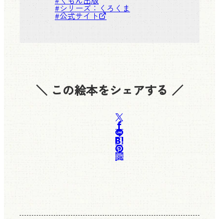
#シリーズ：
くろくま
#
公式サイト
＼ この絵本をシェアする ／