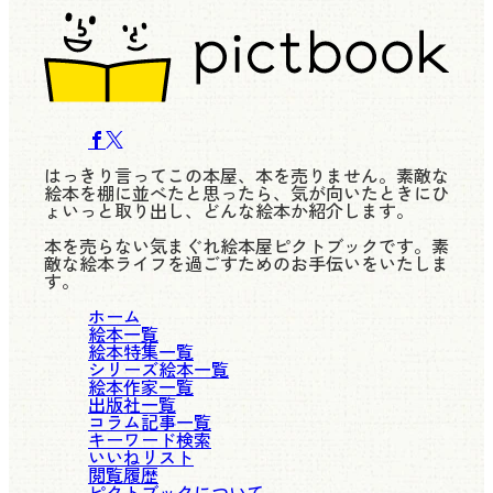
はっきり言ってこの本屋、本を売りません。素敵な
絵本を棚に並べたと思ったら、気が向いたときにひ
ょいっと取り出し、どんな絵本か紹介します。
本を売らない気まぐれ絵本屋ピクトブックです。素
敵な絵本ライフを過ごすためのお手伝いをいたしま
す。
ホーム
絵本一覧
絵本特集一覧
シリーズ絵本一覧
絵本作家一覧
出版社一覧
コラム記事一覧
キーワード検索
いいねリスト
閲覧履歴
ピクトブックについて