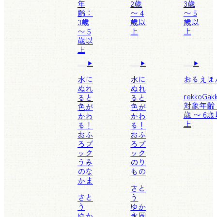
年
2歳
3歳
齢：
〜 4
〜 5
3歳
歳以
歳以
〜 5
上
上
歳以
上
水に
水に
おるえほ
ぬれ
ぬれ
rekko
Gak
ると
ると
対象年齢
色が
色が
歳 〜 6歳
かわ
かわ
上
る！
る！
おふ
おふ
ろブ
ろブ
ック
ック
うみ
のり
のな
もの
かま
さと
さと
う
う
ゆか
ゆか
永岡