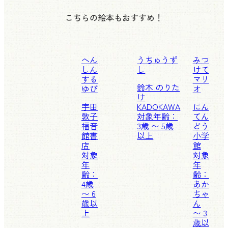
こちらの絵本もおすすめ！
へん
うちゅうず
みつ
しん
し
けて
する
マリ
鈴木 のりた
ゆび
オ
け
宇田
KADOKAWA
にん
敦子
対象年齢：
てん
福音
3歳 〜 5歳
どう
館書
以上
小学
店
館
対象
対象
年
年
齢：
齢：
4歳
あか
〜 6
ちゃ
歳以
ん
上
〜 3
歳以