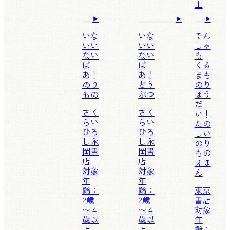
上
いな
いな
でん
いい
いい
しゃ
ない
ない
も
ば
ば
くる
あ！
あ！
まも
のり
どう
のり
もの
ぶつ
ほう
だ
さく
さく
い！
らい
らい
たの
ひろ
ひろ
しい
し
永
し
永
のり
岡書
岡書
もの
店
店
えほ
対象
対象
ん
年
年
齢：
齢：
東京
2歳
2歳
書店
〜 4
〜 4
対象
歳以
歳以
年
上
上
齢：