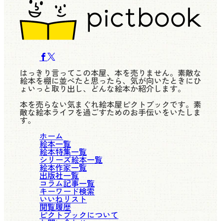
はっきり言ってこの本屋、本を売りません。素敵な
絵本を棚に並べたと思ったら、気が向いたときにひ
ょいっと取り出し、どんな絵本か紹介します。
本を売らない気まぐれ絵本屋ピクトブックです。素
敵な絵本ライフを過ごすためのお手伝いをいたしま
す。
ホーム
絵本一覧
絵本特集一覧
シリーズ絵本一覧
絵本作家一覧
出版社一覧
コラム記事一覧
キーワード検索
いいねリスト
閲覧履歴
ピクトブックについて