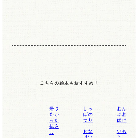
こちらの絵本もおすすめ！
帰り
しっ
おん
たか
ぽの
ぶお
った
つり
ばけ
仏さ
せな
いも
ま
けい
と