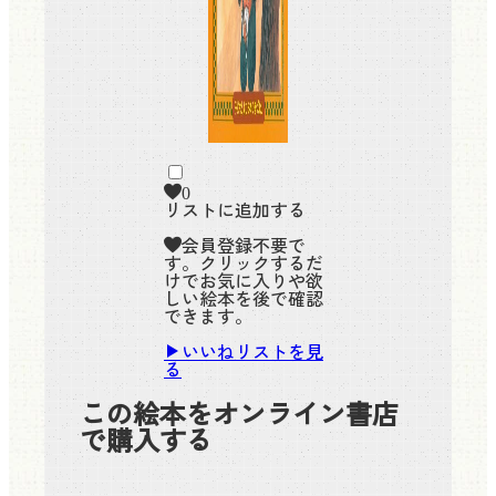
0
リストに追加する
会員登録不要で
す。クリックするだ
けでお気に入りや欲
しい絵本を後で確認
できます。
いいねリストを見
る
この絵本をオンライン書店
で購入する