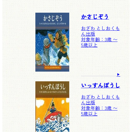
かさじぞう
おざわ としお
くも
ん出版
対象年齢：3歳 〜
5歳以上
いっすんぼうし
おざわ としお
くも
ん出版
対象年齢：3歳 〜
5歳以上