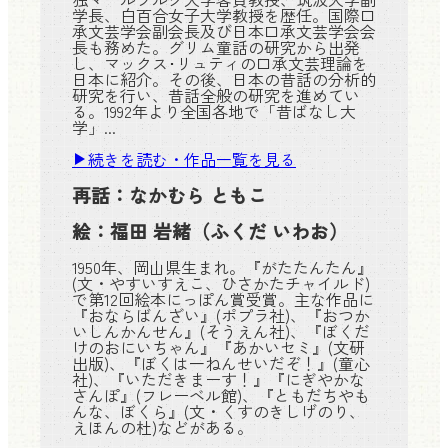
学長、白百合女子大学教授を歴任。国際口
承文芸学会副会長及び日本口承文芸学会会
長も務めた。グリム童話の研究から出発
し、マックス･リュティの口承文芸理論を
日本に紹介。その後、日本の昔話の分析的
研究を行い、昔話全般の研究を進めてい
る。1992年より全国各地で「昔ばなし大
学」...
続きを読む・作品一覧を見る
再話：
なかむら ともこ
絵：
福田 岩緒
（ふくだ いわお）
1950年、岡山県生まれ。『がたたんたん』
(文・やすいすえこ、ひさかたチャイルド)
で第12回絵本にっぽん賞受賞。主な作品に
『おならばんざい』(ポプラ社)、『おつか
いしんかんせん』(そうえん社)、『ぼくだ
けのおにいちゃん』『あかいセミ』(文研
出版)、『ぼくは一ねんせいだぞ！』(童心
社)、『いただきまーす！』『にぎやかな
さんぽ』(フレーベル館)、『ともだちやも
んな、ぼくら』(文・くすのきしげのり、
えほんの杜)などがある。