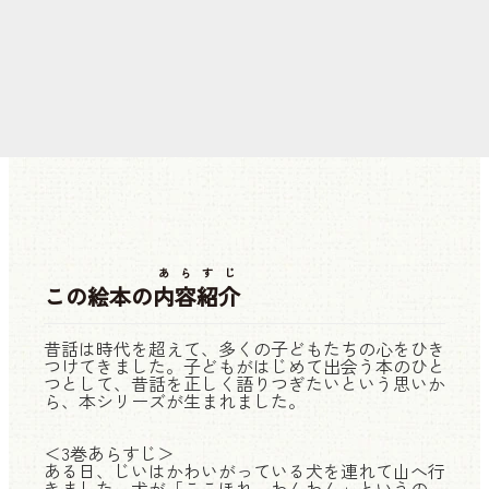
あらすじ
この絵本の
内容紹介
昔話は時代を超えて、多くの子どもたちの心をひき
つけてきました。子どもがはじめて出会う本のひと
つとして、昔話を正しく語りつぎたいという思いか
ら、本シリーズが生まれました。
＜3巻あらすじ＞
ある日、じいはかわいがっている犬を連れて山へ行
きました。犬が「ここほれ、わんわん」というの