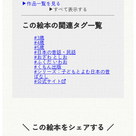
作品一覧を見る
すべて表示する
この絵本の関連タグ一覧
#
3歳
#
4歳
#
5歳
#
日本の昔話・民話
#
おざわ としお
#
ふくだ いわお
#
くもん出版
#シリーズ：
子どもとよむ日本の昔
ばなし
#
公式サイト
＼ この絵本をシェアする ／