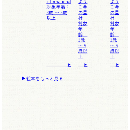
International
よう
よう
対象年齢：
こ
金
こ
金
3歳 〜 5歳
の星
の星
以上
社
社
対象
対象
年
年
齢：
齢：
3歳
3歳
〜 5
〜 5
歳以
歳以
上
上
絵本をもっと見る