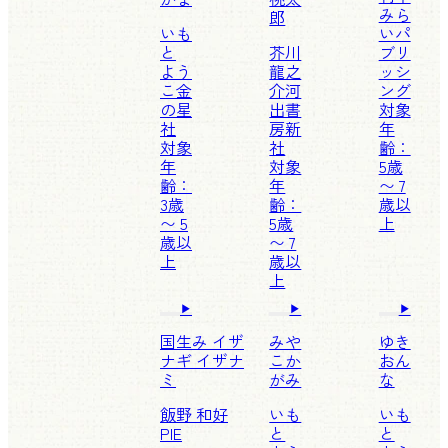
みら
郎
いも
いパ
と
芥川
ブリ
よう
龍之
ッシ
こ
金
介
河
ング
の星
出書
対象
社
房新
年
対象
社
齢：
年
対象
5歳
齢：
年
〜 7
3歳
齢：
歳以
〜 5
5歳
上
歳以
〜 7
上
歳以
上
国生み イザ
みや
ゆき
ナギ イザナ
こか
おん
ミ
がみ
な
飯野 和好
いも
いも
PIE
と
と