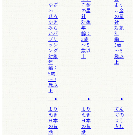
ゆざ
こ
金
よう
わ
の星
こ
金
ひろ
社
の星
ゆき
対象
社
みら
年
対象
いパ
齢：
年
ブリ
3歳
齢：
ッシ
〜 5
3歳
ング
歳以
〜 5
対象
上
歳以
年
上
齢：
5歳
〜 7
歳以
上
より
より
てん
ぬき
ぬき
ぐの
日本
日本
はう
の昔
の昔
ちわ
話
話