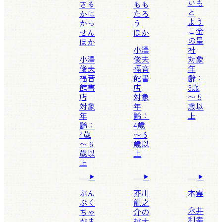
いも
さる
もも
と
かに
たろ
よう
かっ
う
こ
金
せん
ほか
の星
ほか
小澤
社
小澤
俊夫
対象
俊夫
福音
年
福音
館書
齢：
館書
店
3歳
店
対象
〜 5
対象
年
歳以
年
齢：
上
齢：
4歳
4歳
〜 6
〜 6
歳以
歳以
上
上
ぶん
芥川
木霊
ぶく
龍之
永井
ちゃ
介の
利幸
がま
桃太