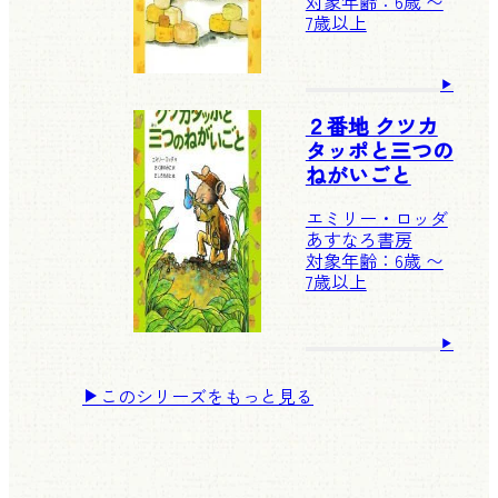
対象年齢：6歳 〜
7歳以上
２番地 クツカ
タッポと三つの
ねがいごと
エミリー・ロッダ
あすなろ書房
対象年齢：6歳 〜
7歳以上
このシリーズをもっと見る