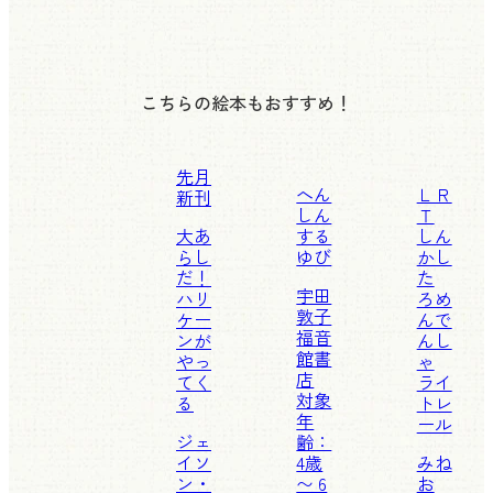
こちらの絵本もおすすめ！
先月
へん
ＬＲ
新刊
しん
Ｔ
大あ
する
しん
らし
ゆび
かし
だ！
た
宇田
ハリ
ろめ
敦子
ケー
んで
福音
ンが
んし
館書
やっ
ゃ
店
てく
ライ
対象
る
トレ
年
ール
ジェ
齢：
イソ
4歳
みね
ン・
〜 6
お