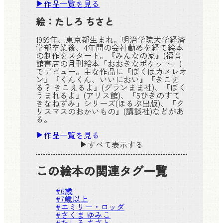
作品一覧を見る
絵：
たしろ ちさと
1969年、東京都生まれ。明治学院大学経済
学部卒業後、4年間の会社勤めを経て絵本
の制作をスタート。『みんなの家』(福音
館書店の月刊絵本「おおきなポケット」)
でデビュー。主な作品に『ぼくはカメレオ
ン』『くんくん、いいにおい』『きこえ
る？ きこえるよ』(グランまま社)、『ぼく
うまれるよ』(アリス館)、「5ひきのすて
きなねずみ」シリーズ(ほるぷ出版)、『ク
リスマスのおかいもの』(講談社)などがあ
る。
作品一覧を見る
すべて表示する
この絵本の関連タグ一覧
#
6歳
#
7歳以上
#
エミリー・ロッダ
#
さくま ゆみこ
#
たしろ ちさと