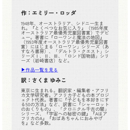
作：
エミリー・ロッダ
1948年、オーストラリア、シドニー生ま
れ。『とくべつなお気に入り』（1985年度
オーストラリア最優秀児童図書賞）でデビ
ュー。著書に『ローワンと魔法の地図』
（1993年度オーストラリア最優秀児童図書
賞）にはじまる「ローワン」シリーズ（あ
すなろ書房）、「デルトラ・クエスト」シ
リーズⅠ、Ⅱ、Ⅲ、「ロンド国物語」シリ
ーズ（岩崎書店）など。
作品一覧を見る
訳：
さくま ゆみこ
東京に生まれる。翻訳家・編集者・アフリ
カ文学研究者。アフリカ子どもの本プロジ
ェクト代表。著書に『子どもを本好きにす
る50の方法』など、訳書に『シャーロット
のおくりもの』、「クロニクル千古の闇」
シリーズ、『宇宙への秘密の鍵』『Aはア
フリカのA』『おばあちゃんにおみやげ
を』など多数。