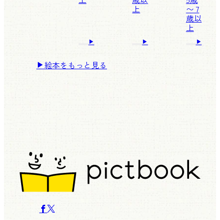
上
〜 7
歳以
上
絵本をもっと見る