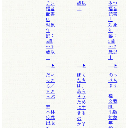
チン
歳以
みつ
福音
上
福音
館書
館書
店
店
対象
対象
年
年
齢：
齢：
5歳
5歳
〜 7
〜 7
歳以
歳以
上
上
だい
ぼく
のっ
っき
たち
ぺら
ら／
は、
ぼう
すき
あら
桂
っぷ
そう
文我
ため
林
BL
に生
木林
出版
きる
佼成
対象
の
出版
年
か？