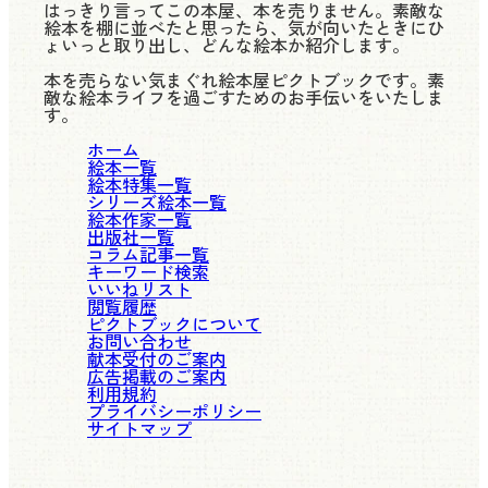
はっきり言ってこの本屋、本を売りません。素敵な
絵本を棚に並べたと思ったら、気が向いたときにひ
ょいっと取り出し、どんな絵本か紹介します。
本を売らない気まぐれ絵本屋ピクトブックです。素
敵な絵本ライフを過ごすためのお手伝いをいたしま
す。
ホーム
絵本一覧
絵本特集一覧
シリーズ絵本一覧
絵本作家一覧
出版社一覧
コラム記事一覧
キーワード検索
いいねリスト
閲覧履歴
ピクトブックについて
お問い合わせ
献本受付のご案内
広告掲載のご案内
利用規約
プライバシーポリシー
サイトマップ