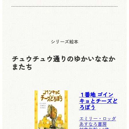
シリーズ絵本
チュウチュウ通りのゆかいななか
またち
１番地 ゴイン
キョとチーズど
ろぼう
エミリー・ロッダ
あすなろ書房