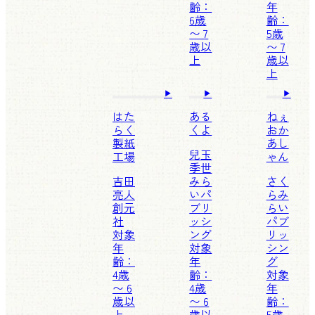
齢：
年
6歳
齢：
〜 7
5歳
歳以
〜 7
上
歳以
上
はた
ある
ねぇ
らく
くよ
おか
製紙
あし
兒玉
工場
ゃん
季世
吉田
みら
さく
亮人
いパ
ら
み
創元
ブリ
らい
社
ッシ
パブ
対象
ング
リッ
年
対象
シン
齢：
年
グ
4歳
齢：
対象
〜 6
4歳
年
歳以
〜 6
齢：
上
歳以
5歳