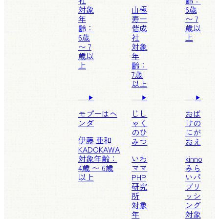
社
齢：
対象
山極
6歳
年
寿一
〜 7
齢：
偕成
歳以
6歳
社
上
〜 7
対象
歳以
年
上
齢：
7歳
以上
モプーはヘ
じし
おば
ンダ
ゃく
けの
のひ
にが
伊藤 亜和
みつ
おえ
KADOKAWA
対象年齢：
いわ
kinno
4歳 〜 6歳
ママ
みら
以上
PHP
いパ
研究
ブリ
所
ッシ
対象
ング
年
対象