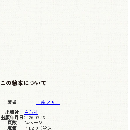
この絵本について
著者
工藤 ノリコ
出版社
白泉社
出版年月日
2026.03.06
頁数
24ページ
定価
¥
1,210
（税込）