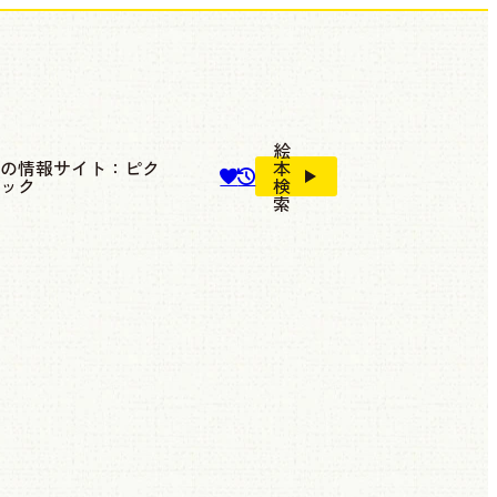
絵
本の情報サイト：ピク
本
ブック
検
索