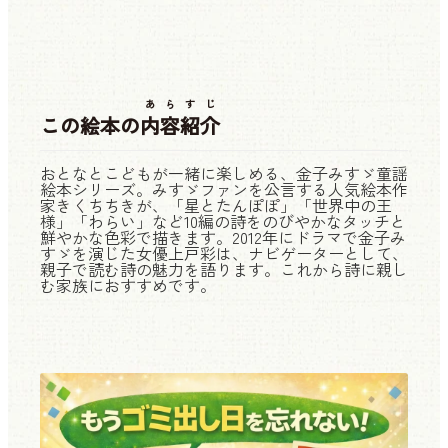
あらすじ
この絵本の
内容紹介
おとなとこどもが一緒に楽しめる、金子みすゞ童謡
絵本シリーズ。みすゞファンを公言する人気絵本作
家きくちちきが、「星とたんぽぽ」「世界中の王
様」「わらい」など10編の詩をのびやかなタッチと
鮮やかな色彩で描きます。2012年にドラマで金子み
すゞを演じた女優上戸彩は、ナビゲーターとして、
親子で読む詩の魅力を語ります。これから詩に親し
む家族におすすめです。