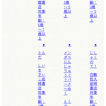
館書
3歳
齢：
店
〜 5
3歳
対象
歳以
〜 5
年
上
歳以
齢：
上
5歳
〜 7
歳以
上
とん
メン
じし
だ
ダコ
ゃく
にん
の
しい
じゃ
て！
き
りゅ
さい
白數
うぐ
こ
岩
哲久
うパ
崎書
岩崎
ーク
店
書店
へゆ
対象
対象
く
年
年
齢：
とく
齢：
3歳
の
3歳