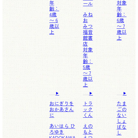
年
対象
ール
齢：
年
4歳
みね
齢：
〜 6
お
6歳
歳以
みつ
〜 7
上
福音
歳以
館書
上
店
対象
年
齢：
5歳
〜 7
歳以
上
おにぎりを
トラ
たま
おかあさん
ック
ごの
に
くん
ない
しょ
あいはら ひ
えの
ばな
ろゆき
もと
し
KADOKAWA
えつ