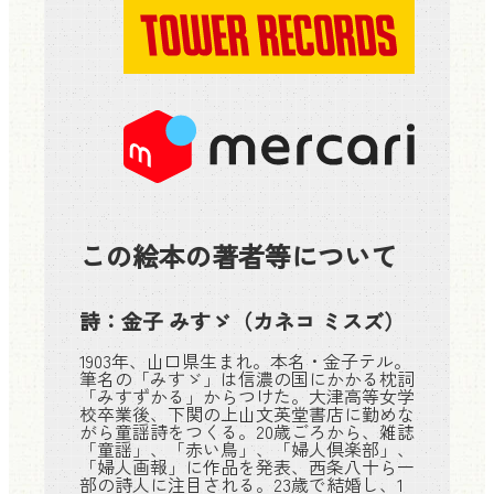
この絵本の著者等について
詩：
金子 みすゞ
（カネコ ミスズ）
1903年、山口県生まれ。本名・金子テル。
筆名の「みすゞ」は信濃の国にかかる枕詞
「みすずかる」からつけた。大津高等女学
校卒業後、下関の上山文英堂書店に勤めな
がら童謡詩をつくる。20歳ごろから、雑誌
「童謡」、「赤い鳥」、「婦人倶楽部」、
「婦人画報」に作品を発表、西条八十ら一
部の詩人に注目される。23歳で結婚し、1