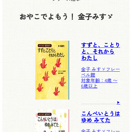
おやこでよもう！ 金子みすゞ
すずと、ことり
と、それから
わたし
金子 みすゞ
フレー
ベル館
対象年齢：4歳 〜
6歳以上
こんぺいとうは
ゆめ みてた
金子 みすゞ
フレー