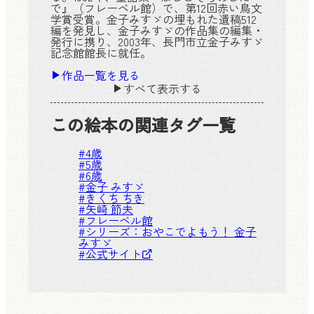
で』（フレーベル館）で、第12回赤い鳥文
学賞受賞。金子みすゞの埋もれた遺稿512
編を発見し、金子みすゞの作品集の編集・
発行に携り、2003年、長門市立金子みすゞ
記念館館長に就任。
作品一覧を見る
すべて表示する
この絵本の関連タグ一覧
#
4歳
#
5歳
#
6歳
#
金子 みすゞ
#
きくち ちき
#
矢崎 節夫
#
フレーベル館
#シリーズ：
おやこでよもう！ 金子
みすゞ
#
公式サイト