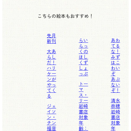
こちらの絵本もおすすめ！
先月
らい
あわ
新刊
らっ
てる
大あ
くの
な！
らし
ほし
みず
だ！
くず
はこ
ハリ
しょ
わい
ケー
っぷ
ぞ
ンが
あぶ
トー
やっ
ない
マ
てく
ぞ！
ス・
る
リー
清永
ジェ
岩崎
奈穂
イソ
書店
岩崎
ン・
対象
書店
チン
年
対象
福音
齢：
年