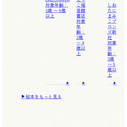
対象年齢：
こ
福
しお
3歳 〜 5歳
音館
たに
以上
書店
まみ
対象
こ
ブ
年
ロン
齢：
ズ新
2歳
社
〜 4
対象
歳以
年
上
齢：
3歳
〜 5
歳以
上
絵本をもっと見る