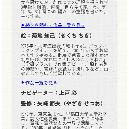
女を設けたが、創作に夫の理解を得られず
3年後に離婚、直後に自ら命を絶った。享
年26。6年間に500編以上の童謡を書いた。
主な作品...
続きを読む・作品一覧を見る
絵：
菊地 知己
（きくち ちき）
1975年・北海道出身の絵本作家。グラフィ
ックデザイナーを経て、2008年から手製絵
本を作り始める。個展で発表した絵本が評
判を呼び、2012年に『しろねこくろねこ』
（学研プラス）で作家デビュー。原作者別
の挿絵や、書籍の表紙も手掛けるなど、画
家としても広く活動している。
作品一覧を見る
ナビゲーター：
上戸 彩
監修：
矢崎 節夫
（やざき せつお）
1947年、東京生まれ。早稲田大学文学部卒
業。詩人佐藤義美、まど・みちおに師事
し、童謡・童話などの世界で活躍してい
る。1982年、童話集『ほしとそらのした