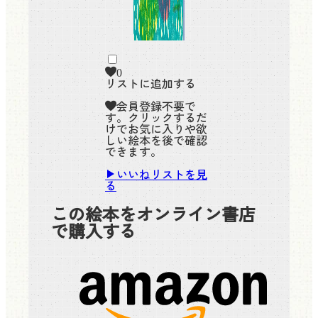
0
リストに追加する
会員登録不要で
す。クリックするだ
けでお気に入りや欲
しい絵本を後で確認
できます。
いいねリストを見
る
この絵本をオンライン書店
で購入する