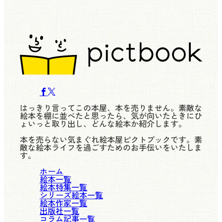
はっきり言ってこの本屋、本を売りません。素敵な
絵本を棚に並べたと思ったら、気が向いたときにひ
ょいっと取り出し、どんな絵本か紹介します。
本を売らない気まぐれ絵本屋ピクトブックです。素
敵な絵本ライフを過ごすためのお手伝いをいたしま
す。
ホーム
絵本一覧
絵本特集一覧
シリーズ絵本一覧
絵本作家一覧
出版社一覧
コラム記事一覧