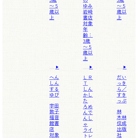
〜 5
ゆみ
〜 5
歳以
岩崎
歳以
上
書店
上
対象
年
齢：
3歳
〜 5
歳以
上
へん
ＬＲ
だい
しん
Ｔ
っき
する
しん
ら／
ゆび
かし
すき
た
っぷ
宇田
ろめ
敦子
林
んで
福音
木林
んし
館書
佼成
ゃ
店
出版
ライ
対象
社
トレ