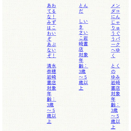
あわ
とん
メン
てる
だ
ダコ
な！
にん
しい
みず
じゃ
き
はこ
りゅ
さい
わい
うぐ
こ
岩
ぞ
うパ
崎書
あぶ
ーク
店
ない
へゆ
対象
ぞ！
く
年
清永
齢：
とく
奈穂
3歳
の
岩崎
〜 5
ゆみ
書店
歳以
岩崎
対象
上
書店
年
対象
齢：
年
3歳
齢：
〜 5
3歳
歳以
〜 5
上
歳以
上