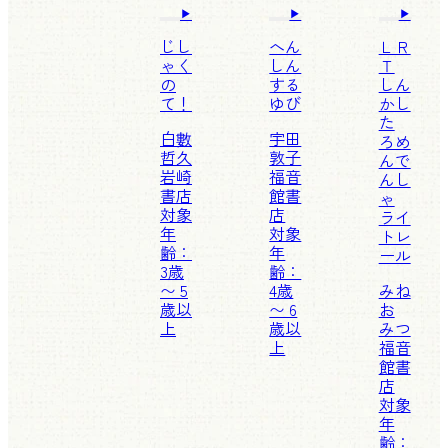
じし
へん
ＬＲ
ゃく
しん
Ｔ
の
する
しん
て！
ゆび
かし
た
白數
宇田
ろめ
哲久
敦子
んで
岩崎
福音
んし
書店
館書
ゃ
対象
店
ライ
年
対象
トレ
齢：
年
ール
3歳
齢：
〜 5
4歳
みね
歳以
〜 6
お
上
歳以
みつ
上
福音
館書
店
対象
年
齢：