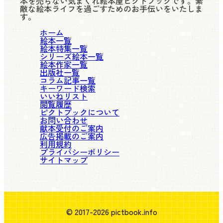
本を売らない気まぐれ絵本屋ピクトブックです。素
敵な絵本ライフを過ごすためのお手伝いをいたしま
す。
ホーム
絵本一覧
絵本特集一覧
シリーズ絵本一覧
絵本作家一覧
出版社一覧
コラム記事一覧
キーワード検索
いいねリスト
閲覧履歴
ピクトブックについて
お問い合わせ
献本受付のご案内
広告掲載のご案内
利用規約
プライバシーポリシー
サイトマップ
© 2017-2026 pictbook.info