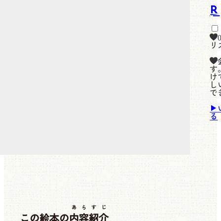
リ
す
け
し
で
る
あらすじ
この絵本の
内容紹介