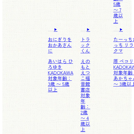
5歳
〜 7
歳以
上
おにぎりを
トラ
たーっち
おかあさん
ック
っち リ
に
くん
クマ
あいはら ひ
えの
原 ペコリ
ろゆき
もと
KADOKA
KADOKAWA
えつ
対象年齢
対象年齢：
こ
福
あかちゃ
3歳 〜 5歳
音館
〜 3歳以
以上
書店
対象
年
齢：
2歳
〜 4
歳以
上