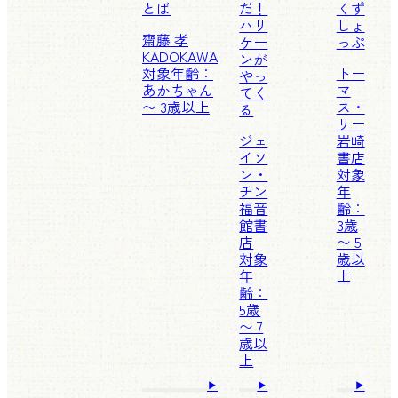
とば
だ！
くず
ハリ
しょ
齋藤 孝
ケー
っぷ
KADOKAWA
ンが
対象年齢：
トー
やっ
あかちゃん
マ
てく
〜 3歳以上
ス・
る
リー
ジェ
岩崎
イソ
書店
ン・
対象
チン
年
福音
齢：
館書
3歳
店
〜 5
対象
歳以
年
上
齢：
5歳
〜 7
歳以
上