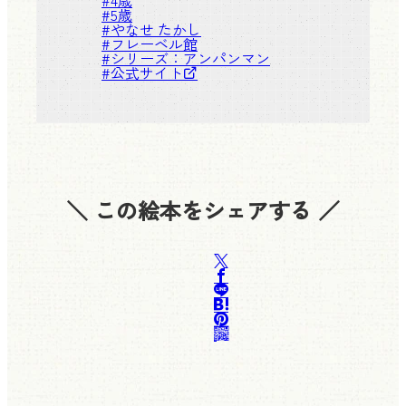
#
4歳
#
5歳
#
やなせ たかし
#
フレーベル館
#シリーズ：
アンパンマン
#
公式サイト
＼ この絵本をシェアする ／