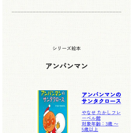
シリーズ絵本
アンパンマン
アンパンマンの
サンタクロース
やなせ たかし
フレ
ーベル館
対象年齢：3歳 〜
5歳以上