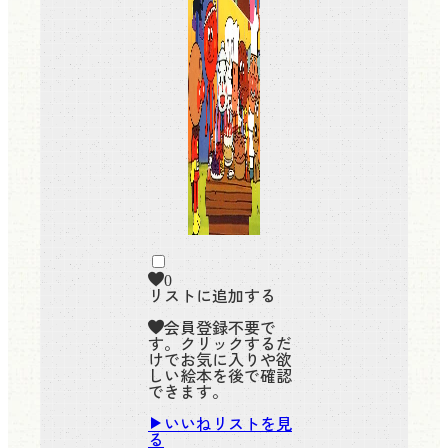
0
リストに追加する
会員登録不要で
す。クリックするだ
けでお気に入りや欲
しい絵本を後で確認
できます。
いいねリストを見
る