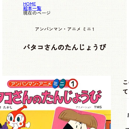
HOME
絵本一覧
現在のページ
アンパンマン・アニメ ミニ 1
バタコさんのたんじょうび
こ
て