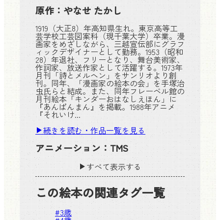
原作：
やなせ たかし
1919（大正8）年高知県生れ。東京高等工
芸学校工芸図案科（現千葉大学）卒業。漫
画家をめざしながら、三越宣伝部にグラフ
ィックデザイナーとして勤務。1953（昭和
28）年退社、フリーとなり、舞台美術家、
作詞家、放送作家として活躍する。1973年
月刊「詩とメルヘン」をサンリオより創
刊。同年、「漫画家の絵本の会」を手塚治
虫氏らと結成。また、同年フレーベル館の
月刊絵本「キンダーおはなしえほん」に
『あんぱんまん』を掲載。1988年アニメ
『それいけ...
続きを読む・作品一覧を見る
アニメーション：
TMS
すべて表示する
この絵本の関連タグ一覧
#
3歳