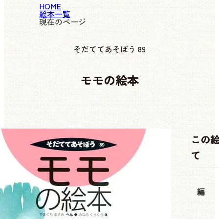
HOME
絵本一覧
現在のページ
そだててあそぼう 89
モモの絵本
この
て
編