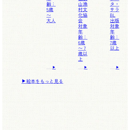
齢：
山漁
タ・
5歳
村文
サラ
〜
化協
BL
大人
会
出版
対象
対象
年
年
齢：
齢：
6歳
7歳
〜 7
以上
歳以
上
絵本をもっと見る