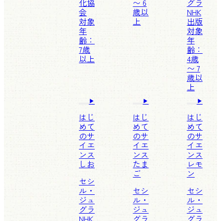
化協
〜 6
グラ
会
歳以
NHK
対象
上
出版
年
対象
齢：
年
7歳
齢：
以上
4歳
〜 7
歳以
上
はじ
はじ
はじ
めて
めて
めて
のサ
のサ
のサ
イエ
イエ
イエ
ンス
ンス
ンス
しお
たま
レモ
ご
ン
セシ
ル・
セシ
セシ
ジュ
ル・
ル・
グラ
ジュ
ジュ
NHK
グラ
グラ