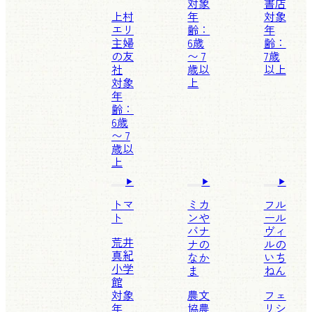
対象
書店
上村
年
対象
エリ
齢：
年
主婦
6歳
齢：
の友
〜 7
7歳
社
歳以
以上
対象
上
年
齢：
6歳
〜 7
歳以
上
トマ
ミカ
フル
ト
ンや
ール
バナ
ヴィ
荒井
ナの
ルの
真紀
なか
いち
小学
ま
ねん
館
対象
農文
フェ
年
協
農
リシ