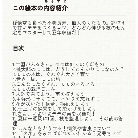
あらすじ
この絵本の
内容紹介
孫悟空も食べた不老長寿、仙人のくだもの。鉢植え
で甘いモモをつくるコツ、どんどん伸びる枝のせん
定をマスターして翌年収穫だ！
目次
1.中国がふるさと。モモは仙人のくだもの
2.桃太郎のモモは、どうしてとんがりモモなのか？
3.モモの木は、ぐんぐん大きく育つ
4.世界一周、モモの旅
5.こんなにたくさん、モモのいろいろ
6.モモの栽培ごよみ
7.大鉢で育てよう。苗を植えよう
8.主幹形に仕立てて、水やりを忘れずに
9.花が咲いた！摘蕾、摘花をしよう
10.仕上げの摘果をして袋かけをしよう
11.さぁ、いよいよモモの実を収穫だ！
12.夏は一週間に1回、枝を整理しよう！その後の管
理
13.こんなときどうする！病気や害虫について
14.「タネ」をみればだれだかわかる？発芽させて