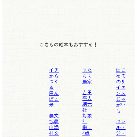
こちらの絵本もおすすめ！
イチ
はた
はじ
から
らく
めて
つく
農家
のサ
る
イエ
吉田
田ん
ンス
亮人
ぼと
じゃ
創元
米
がい
社
も
農文
対象
協
農
年
セシ
山漁
齢：
ル・
村文
4歳
ジュ