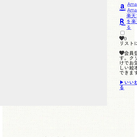
Am
楽天
0
リスト
会員
す。ク
けでお
しい絵
できま
いい
る