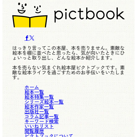
はっきり言ってこの本屋、本を売りません。素敵な
絵本を棚に並べたと思ったら、気が向いたときにひ
ょいっと取り出し、どんな絵本か紹介します。
本を売らない気まぐれ絵本屋ピクトブックです。素
敵な絵本ライフを過ごすためのお手伝いをいたしま
す。
ホーム
絵本一覧
絵本特集一覧
シリーズ絵本一覧
絵本作家一覧
出版社一覧
コラム記事一覧
キーワード検索
いいねリスト
閲覧履歴
ピクトブックについて