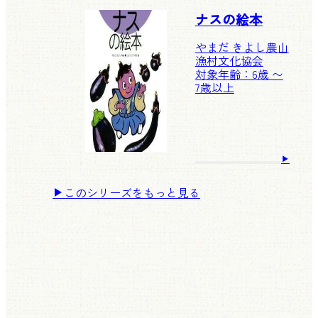
ナスの絵本
やまだ きよし
農山
漁村文化協会
対象年齢：6歳 〜
7歳以上
このシリーズをもっと見る