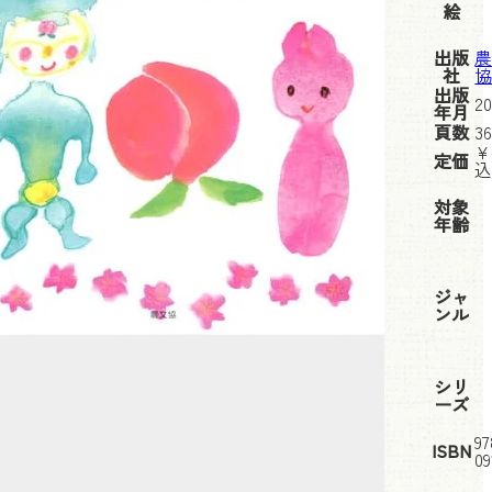
絵
出版
社
出版
20
年月
頁数
3
¥
定価
対象
年齢
ジャ
ンル
シリ
ーズ
97
ISBN
09