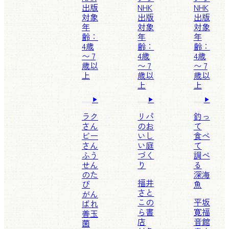
出版
NHK
NHK
対象
出版
出版
年
対象
対象
齢：
年
年
4歳
齢：
齢：
〜 7
4歳
4歳
歳以
〜 7
〜 7
上
歳以
歳以
上
上
ラク
リパ
釣っ
さん
のお
て
ビー
いし
食べ
さん
い庭
て
ふう
づく
調べ
せん
り
る
のた
深海
福井
び
魚
さと
がん
こ
の
平坂
ばれ
ら書
寛
福
善玉
店
音館
菌