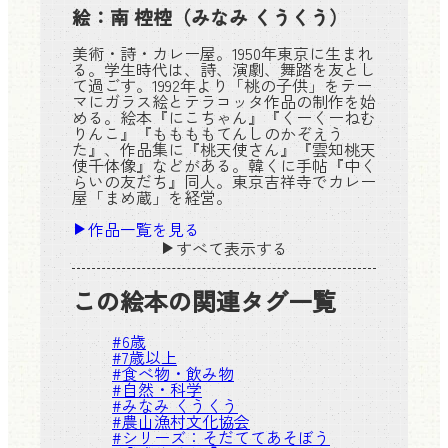
絵：
南 椌椌
（みなみ くうくう）
美術・詩・カレー屋。1950年東京に生まれ
る。学生時代は、詩、演劇、舞踏を友とし
て過ごす。1992年より「桃の子供」をテー
マにガラス絵とテラコッタ作品の制作を始
める。絵本『にこちゃん』『くーくーねむ
りんこ』『ももももてんしのかぞえう
た』、作品集に『桃天使さん』『雲知桃天
使千体像』などがある。韓くに手帖『中く
らいの友だち』同人。東京吉祥寺でカレー
屋「まめ蔵」を経営。
作品一覧を見る
すべて表示する
この絵本の関連タグ一覧
#
6歳
#
7歳以上
#
食べ物・飲み物
#
自然・科学
#
みなみ くうくう
#
農山漁村文化協会
#シリーズ：
そだててあそぼう