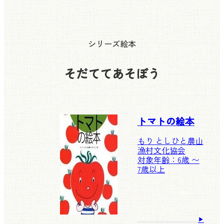
シリーズ絵本
そだててあそぼう
トマトの絵本
もり としひと
農山
漁村文化協会
対象年齢：6歳 〜
7歳以上