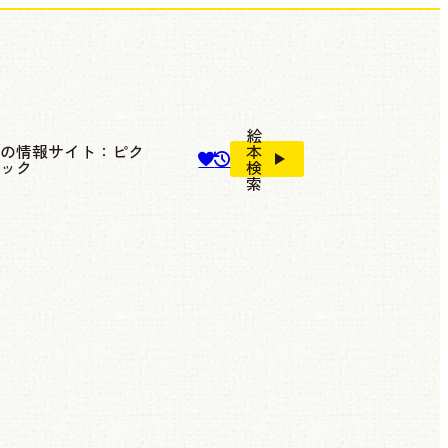
絵
本の情報サイト：ピク
本
ブック
検
索