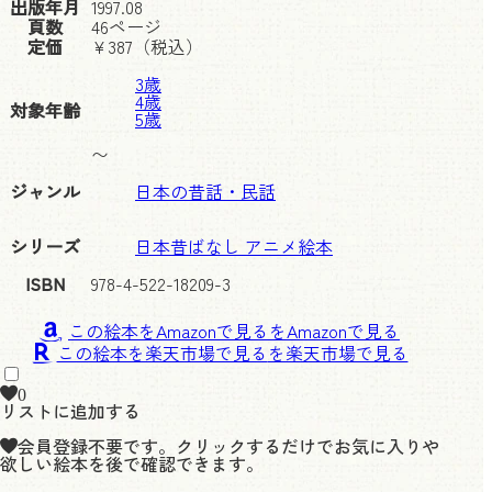
出版年月
1997.08
頁数
46ページ
定価
¥
387
（税込）
3歳
4歳
対象年齢
5歳
〜
ジャンル
日本の昔話・民話
シリーズ
日本昔ばなし アニメ絵本
ISBN
978-4-522-18209-3
この絵本をAmazonで見る
この絵本を楽天市場で見る
0
リストに追加する
会員登録不要です。クリックするだけでお気に入りや
欲しい絵本を後で確認できます。