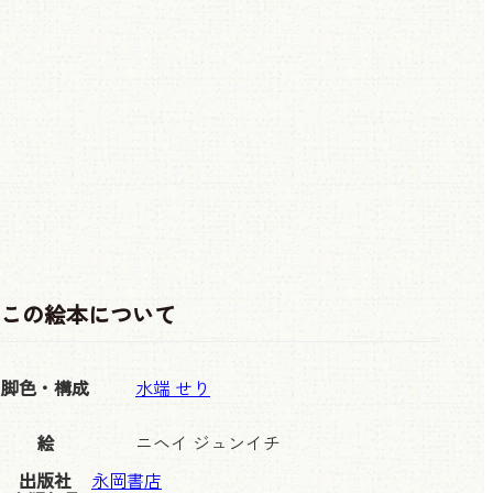
この絵本について
脚色・構成
水端 せり
絵
ニヘイ ジュンイチ
出版社
永岡書店