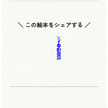
＼ この絵本をシェアする ／