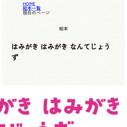
HOME
絵本一覧
現在のページ
絵本
はみがき はみがき なんてじょう
ず