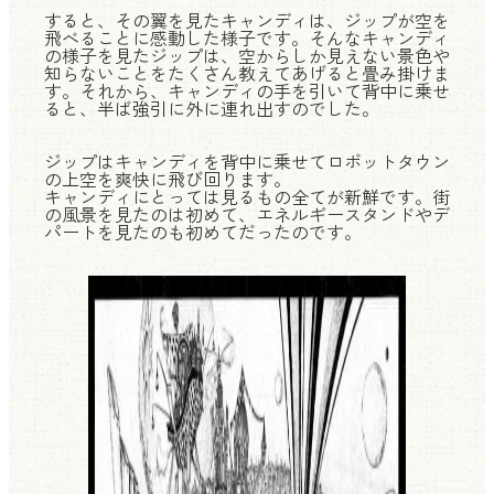
すると、その翼を見たキャンディは、ジップが空を
飛べることに感動した様子です。そんなキャンディ
の様子を見たジップは、空からしか見えない景色や
知らないことをたくさん教えてあげると畳み掛けま
す。それから、キャンディの手を引いて背中に乗せ
ると、半ば強引に外に連れ出すのでした。
ジップはキャンディを背中に乗せてロボットタウン
の上空を爽快に飛び回ります。
キャンディにとっては見るもの全てが新鮮です。街
の風景を見たのは初めて、エネルギースタンドやデ
パートを見たのも初めてだったのです。