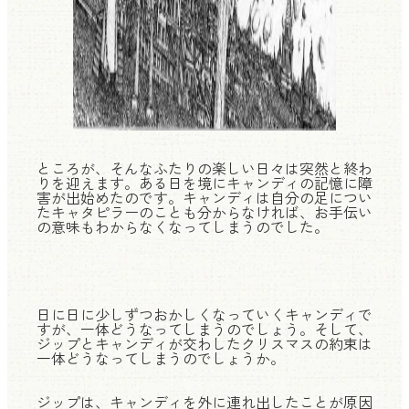
ところが、そんなふたりの楽しい日々は突然と終わ
りを迎えます。ある日を境にキャンディの記憶に障
害が出始めたのです。キャンディは自分の足につい
たキャタピラーのことも分からなければ、お手伝い
の意味もわからなくなってしまうのでした。
日に日に少しずつおかしくなっていくキャンディで
すが、一体どうなってしまうのでしょう。そして、
ジップとキャンディが交わしたクリスマスの約束は
一体どうなってしまうのでしょうか。
ジップは、キャンディを外に連れ出したことが原因