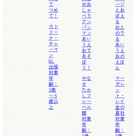
て
Ｗお
ージ
つめ
しゃ
とお
て！
べり
ぼえ
アン
る
カト
パン
おと
リー
マン
ので
ナ・
あい
る
チャ
うえ
あい
ーマ
おで
うえ
ン
あそ
おの
BL
ぼ
えほ
出版
う！
ん
対象
年
やな
マー
齢：
せ
ガレ
3歳
たか
ッ
〜 5
し
フ
ト・
歳以
レー
レイ
上
ベル
金の
館
星社
対象
対象
年
年
齢：
齢：
2歳
3歳