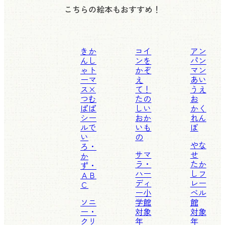
こちらの絵本もおすすめ！
きか
コイ
アン
んし
ンを
パン
ゃト
かぞ
マン
ーマ
え
あい
ス×
て！
うえ
つむ
たの
お
ぱぱ
しい
かく
シー
おか
れん
ルで
いも
ぼ
い
の
やな
ろ・
サマ
せ
か
ラ・
たか
ず・
ハー
し
フ
ＡＢ
ディ
レー
Ｃ
ー
小
ベル
ソニ
学館
館
ー・
対象
対象
クリ
年
年