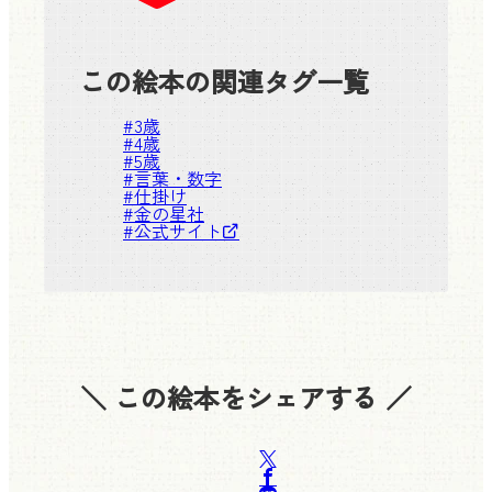
この絵本の関連タグ一覧
#
3歳
#
4歳
#
5歳
#
言葉・数字
#
仕掛け
#
金の星社
#
公式サイト
＼ この絵本をシェアする ／