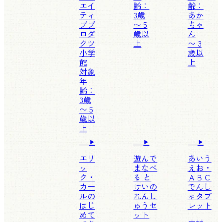
エイ
齢：
齢：
ティ
3歳
あか
ブプ
〜 5
ちゃ
ロダ
歳以
ん
クツ
上
〜 3
小学
歳以
館
上
対象
年
齢：
3歳
〜 5
歳以
上
エリ
遊んで
あいう
ッ
まなべ
えお・
ク・
る と
ＡＢＣ
カー
けいの
でんし
ルの
れんし
ゃタブ
はじ
ゅうセ
レット
めて
ット