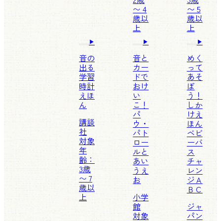
〜 4
〜 5
歳以
歳以
上
上
音の
音と
めく
出る
カー
って
学習
ドで
あそ
時計
おけ
ぼ
えほ
い
う！
ん
こ！
しか
パ
けえ
講談
ウ・
ほん
社
パト
ベビ
対象
ロー
ーバ
年
ルと
ス
齢：
あい
チャ
3歳
うえ
レン
〜 7
お
ジＡ
歳以
ＢＣ
上
小学
館
ジャ
対象
パン