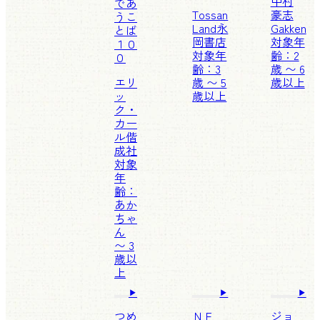
中村
であ
Tossan
豪志
うこ
Land
永
Gakken
とば
岡書店
対象年
１０
対象年
齢：2
０
齢：3
歳 〜 6
エリ
歳 〜 5
歳以上
ッ
歳以上
ク・
カー
ル
偕
成社
対象
年
齢：
あか
ちゃ
ん
〜 3
歳以
上
つめ
ＮＥ
ジョ