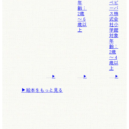
年
ベビ
齢：
ーバ
2歳
ス株
〜 6
式会
歳以
社
小
上
学館
対象
年
齢：
2歳
〜 4
歳以
上
絵本をもっと見る