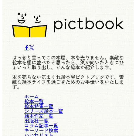
はっきり言ってこの本屋、本を売りません。素敵な
絵本を棚に並べたと思ったら、気が向いたときにひ
ょいっと取り出し、どんな絵本か紹介します。
本を売らない気まぐれ絵本屋ピクトブックです。素
敵な絵本ライフを過ごすためのお手伝いをいたしま
す。
ホーム
絵本一覧
絵本特集一覧
シリーズ絵本一覧
絵本作家一覧
出版社一覧
コラム記事一覧
キーワード検索
いいねリスト