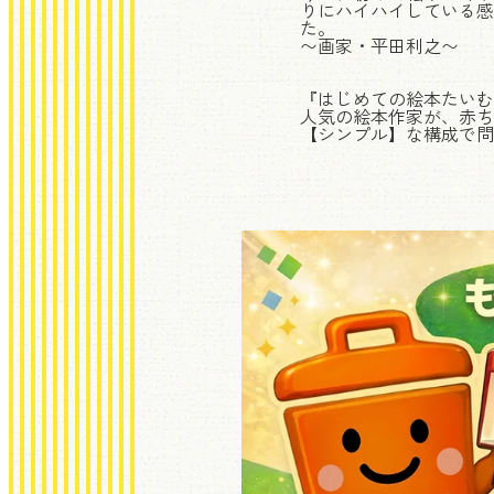
りにハイハイしている感
た。
〜画家・平田利之〜
『はじめての絵本たいむ
人気の絵本作家が、赤ち
【シンプル】な構成で問