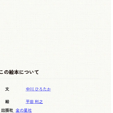
この絵本について
文
中川 ひろたか
絵
平田 利之
出版社
金の星社