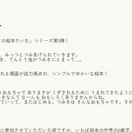
介
ての絵本たいむ」シリーズ第3弾！
、みっつとつみあげられていきます。
とき、てんとう虫がつみきにとまって…。
れる場面が迫力満点の、シンプルでゆかいな絵本！
 おもちゃで ありますが くずされるために うまれてきたよう
みきなんて なーんも おもしろくありませんからね。
ていって、またはじめる。つみきは そんなおもちゃです。それ
に参加させていただいた訳ですが、いわば絵本の世界の0歳児