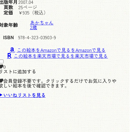
出版年月
2007.04
頁数
25ページ
定価
¥
935
（税込）
あかちゃん
対象年齢
2歳
ISBN
978-4-323-03903-9
この絵本をAmazonで見る
この絵本を楽天市場で見る
0
リストに追加する
会員登録不要です。クリックするだけでお気に入りや
欲しい絵本を後で確認できます。
いいねリストを見る