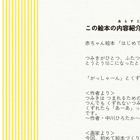
あらすじ
この絵本の
内容紹
赤ちゃん絵本 「はじめ
つみきがひとつ、ふたつ
とうとう10こになった
「がっしゃーん」とくず
＜作者より＞
つみきは つまれるための
つんでも くずれないつ
くずれたら「あーあ」っ
です。
〜作者・中川ひろたか〜
＜画家より＞
今回、初めて絵本づくり