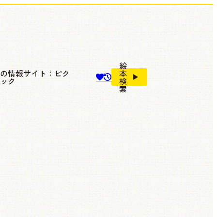
絵
本の情報サイト：ピク
本
ブック
検
索