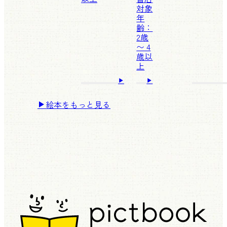
対象
年
齢：
2歳
〜 4
歳以
上
絵本をもっと見る