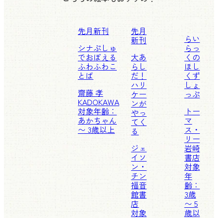
先月新刊
先月
らい
新刊
シナぷしゅ
らっ
でおぼえる
大あ
くの
ふわふわこ
らし
ほし
とば
だ！
くず
ハリ
しょ
齋藤 孝
ケー
っぷ
KADOKAWA
ンが
対象年齢：
トー
やっ
あかちゃん
マ
てく
〜 3歳以上
ス・
る
リー
ジェ
岩崎
イソ
書店
ン・
対象
チン
年
福音
齢：
館書
3歳
店
〜 5
対象
歳以