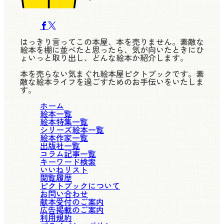
はっきり言ってこの本屋、本を売りません。素敵な
絵本を棚に並べたと思ったら、気が向いたときにひ
ょいっと取り出し、どんな絵本か紹介します。
本を売らない気まぐれ絵本屋ピクトブックです。素
敵な絵本ライフを過ごすためのお手伝いをいたしま
す。
ホーム
絵本一覧
絵本特集一覧
シリーズ絵本一覧
絵本作家一覧
出版社一覧
コラム記事一覧
キーワード検索
いいねリスト
閲覧履歴
ピクトブックについて
お問い合わせ
献本受付のご案内
広告掲載のご案内
利用規約