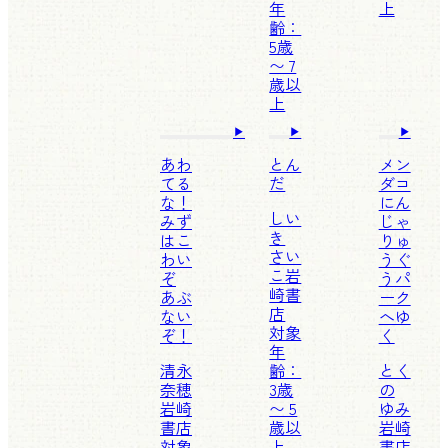
年
上
齢：
5歳
〜 7
歳以
上
あわ
とん
メン
てる
だ
ダコ
な！
にん
しい
みず
じゃ
き
はこ
りゅ
さい
わい
うぐ
こ
岩
ぞ
うパ
崎書
あぶ
ーク
店
ない
へゆ
対象
ぞ！
く
年
清永
齢：
とく
奈穂
3歳
の
岩崎
〜 5
ゆみ
書店
歳以
岩崎
対象
上
書店