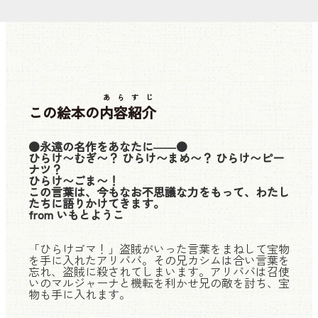
あらすじ
この絵本の
内容紹介
●永遠の名作をあなたに――●
ひらけ〜むぎ〜？ ひらけ〜まめ〜？ ひらけ〜ピー
ナツ？
ひらけ〜ごま〜！
この言葉は、今もなお不思議な力をもって、わたし
たちに語りかけてきます。
from いもとようこ
「ひらけゴマ！」盗賊がいった言葉をまねして宝物
を手に入れたアリババ。その兄カシムは合い言葉を
忘れ、盗賊に殺されてしまいます。アリババは召使
いのマルジャーナと機転を利かせ兄の敵を討ち、宝
物も手に入れます。