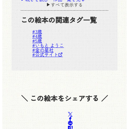
すべて表示する
この絵本の関連タグ一覧
#
3歳
#
4歳
#
5歳
#
いもと ようこ
#
金の星社
#
公式サイト
＼ この絵本をシェアする ／