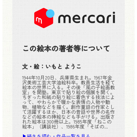
この絵本の著者等について
文・絵：
いもと ようこ
1944年10月20日、兵庫県生まれ。1967年金
沢美術工芸大学油絵科卒。教員生活を経て
絵本の世界に入る。その後「風の子絵画教
室」を開塾。東京で貼り絵の個展を開く。
ちぎった和紙の貼り絵に着色する技法によ
って、やわらかで暖かな表情の人物や動
物、植物などを描く。創作童話の作家とし
て活躍するほか、日本の昔話や世界の名作
などの絵本の挿絵なども手がける。出版さ
れた絵本は300冊以上。1985年度「ねこの
絵本」（講談社）、1986年度「そばの...
続きを読む・作品一覧を見る