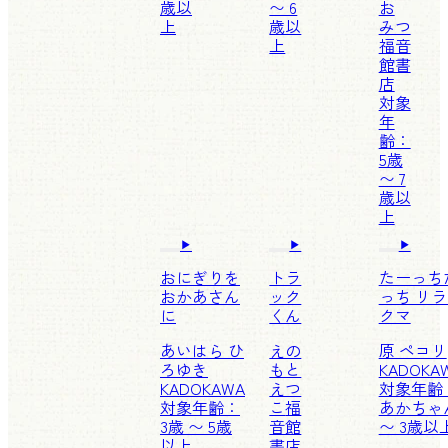
歳以
〜 6
お
上
歳以
みつ
上
福音
館書
店
対象
年
齢：
5歳
〜 7
歳以
上
おにぎりを
トラ
たーっち
おかあさん
ック
っち リ
に
くん
クマ
あいはら ひ
えの
原 ペコリ
ろゆき
もと
KADOKA
KADOKAWA
えつ
対象年齢
対象年齢：
こ
福
あかちゃ
3歳 〜 5歳
音館
〜 3歳以
以上
書店