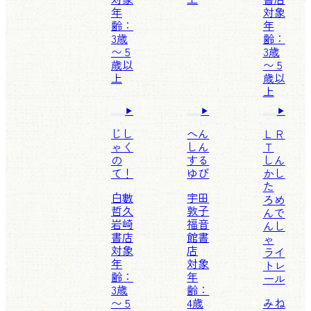
年
対象
齢：
年
3歳
齢：
〜 5
3歳
歳以
〜 5
上
歳以
上
じし
へん
ＬＲ
ゃく
しん
Ｔ
の
する
しん
て！
ゆび
かし
た
白數
宇田
ろめ
哲久
敦子
んで
岩崎
福音
んし
書店
館書
ゃ
対象
店
ライ
年
対象
トレ
齢：
年
ール
3歳
齢：
〜 5
4歳
みね