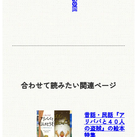
合わせて読みたい
関連ページ
昔話・民話『ア
リババと４０人
の盗賊』の絵本
特集