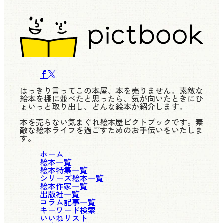
はっきり言ってこの本屋、本を売りません。素敵な
絵本を棚に並べたと思ったら、気が向いたときにひ
ょいっと取り出し、どんな絵本か紹介します。
本を売らない気まぐれ絵本屋ピクトブックです。素
敵な絵本ライフを過ごすためのお手伝いをいたしま
す。
ホーム
絵本一覧
絵本特集一覧
シリーズ絵本一覧
絵本作家一覧
出版社一覧
コラム記事一覧
キーワード検索
いいねリスト