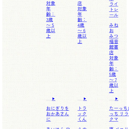
対象
店
ライ
年
対象
トレ
齢：
年
ール
3歳
齢：
〜 5
4歳
みね
歳以
〜 6
お
上
歳以
みつ
上
福音
館書
店
対象
年
齢：
5歳
〜 7
歳以
上
おにぎりを
トラ
たーっち
おかあさん
ック
っち リ
に
くん
クマ