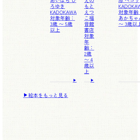
あいはら ひ
えの
原 ペコリ
ろゆき
もと
KADOKA
KADOKAWA
えつ
対象年齢
対象年齢：
こ
福
あかちゃ
3歳 〜 5歳
音館
〜 3歳以
以上
書店
対象
年
齢：
2歳
〜 4
歳以
上
絵本をもっと見る