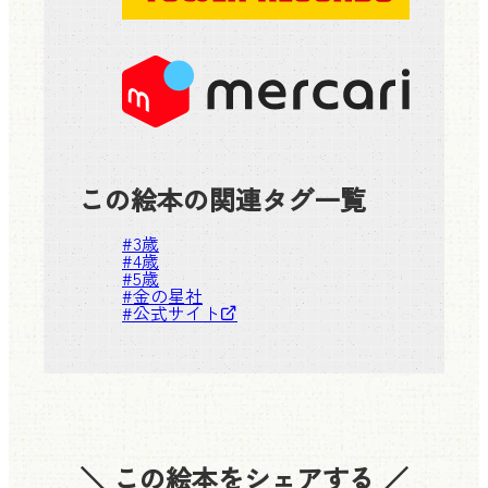
この絵本の関連タグ一覧
#
3歳
#
4歳
#
5歳
#
金の星社
#
公式サイト
＼ この絵本をシェアする ／