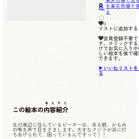
楽天市場で見
0
リストに追加する
会員登録不要で
す。クリックする
けでお気に入りや
しい絵本を後で確
できます。
いいねリストを
る
あらすじ
この絵本の
内容紹介
北の海辺に住んでいるピーターは、ある朝、かもめ
の鳴き声で目をさまします。大きなクジラが浜に打
ちあげられて、困っているんですって！！