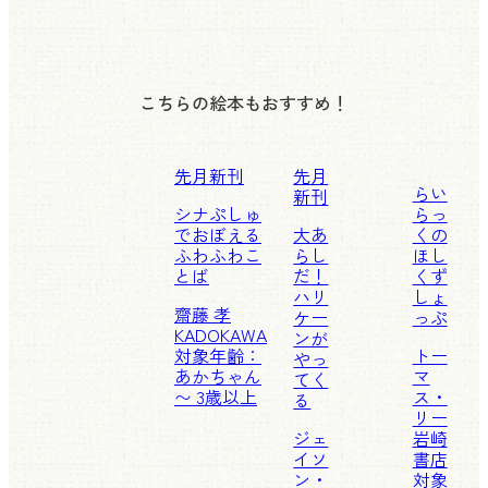
こちらの絵本もおすすめ！
先月新刊
先月
らい
新刊
シナぷしゅ
らっ
でおぼえる
大あ
くの
ふわふわこ
らし
ほし
とば
だ！
くず
ハリ
しょ
齋藤 孝
ケー
っぷ
KADOKAWA
ンが
対象年齢：
トー
やっ
あかちゃん
マ
てく
〜 3歳以上
ス・
る
リー
ジェ
岩崎
イソ
書店
ン・
対象