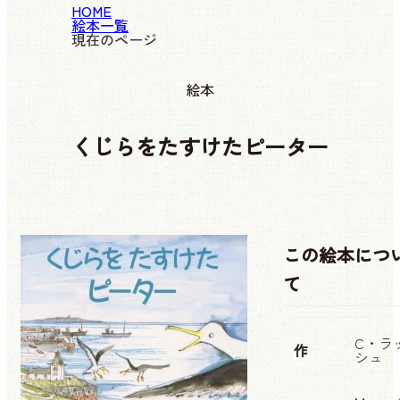
HOME
絵本一覧
現在のページ
絵本
くじらをたすけたピーター
この絵本につ
て
C・ラ
作
シュ