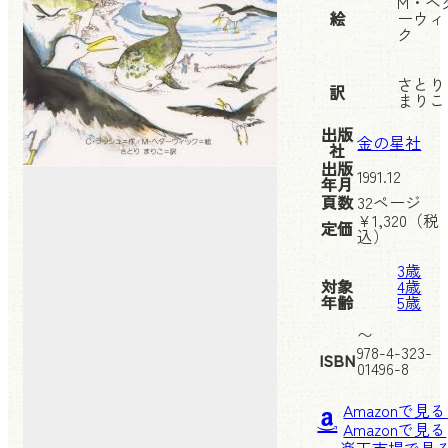
M・ヘ
絵
ーウィ
ク
さとり
訳
まりこ
出版
金の星社
社
出版
1991.12
年月
頁数
32ページ
¥
1,320
（税
定価
込）
3歳
対象
4歳
年齢
5歳
〜
978-4-323-
ISBN
01496-8
Amazonで見る