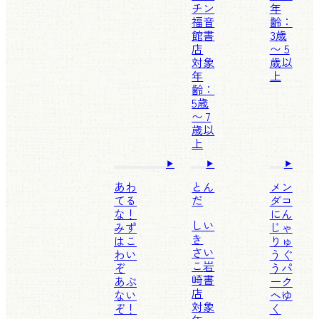
チン
年
福音
齢：
館書
3歳
店
〜 5
対象
歳以
年
上
齢：
5歳
〜 7
歳以
上
あわ
とん
メン
てる
だ
ダコ
な！
にん
しい
みず
じゃ
き
はこ
りゅ
さい
わい
うぐ
こ
岩
ぞ
うパ
崎書
あぶ
ーク
店
ない
へゆ
対象
ぞ！
く