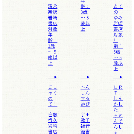
年
清永
齢：
とく
奈穂
3歳
の
岩崎
〜 5
ゆみ
書店
歳以
岩崎
対象
上
書店
年
対象
齢：
年
3歳
齢：
〜 5
3歳
歳以
〜 5
上
歳以
上
じし
へん
ＬＲ
ゃく
しん
Ｔ
の
する
しん
て！
ゆび
かし
た
白數
宇田
ろめ
哲久
敦子
んで
岩崎
福音
んし
書店
館書
ゃ