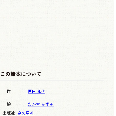
この絵本について
作
戸田 和代
絵
たかす かずみ
出版社
金の星社