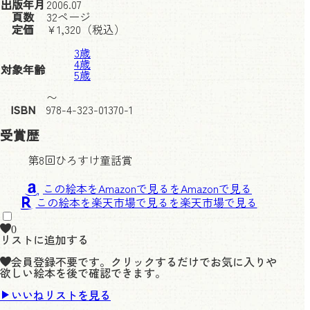
出版年月
2006.07
頁数
32ページ
定価
¥
1,320
（税込）
3歳
4歳
対象年齢
5歳
〜
ISBN
978-4-323-01370-1
受賞歴
第8回ひろすけ童話賞
この絵本をAmazonで見る
この絵本を楽天市場で見る
0
リストに追加する
会員登録不要です。クリックするだけでお気に入りや
欲しい絵本を後で確認できます。
いいねリストを見る