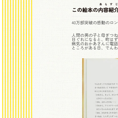
あらすじ
この絵本の
内容紹
40万部突破の感動のロ
人間の男の子と母ぎつね
日ぐれになると、町はず
病気のおかあさんに電話
ところがある日、でんわ