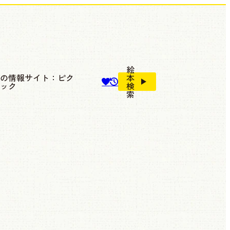
絵
本の情報サイト：ピク
本
ブック
検
索