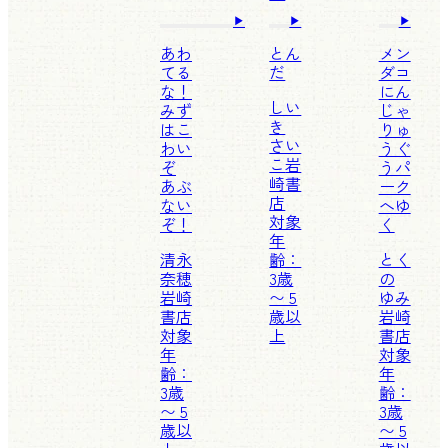
あわ
とん
メン
てる
だ
ダコ
な！
にん
しい
みず
じゃ
き
はこ
りゅ
さい
わい
うぐ
こ
岩
ぞ
うパ
崎書
あぶ
ーク
店
ない
へゆ
対象
ぞ！
く
年
清永
齢：
とく
奈穂
3歳
の
岩崎
〜 5
ゆみ
書店
歳以
岩崎
対象
上
書店
年
対象
齢：
年
3歳
齢：
〜 5
3歳
歳以
〜 5