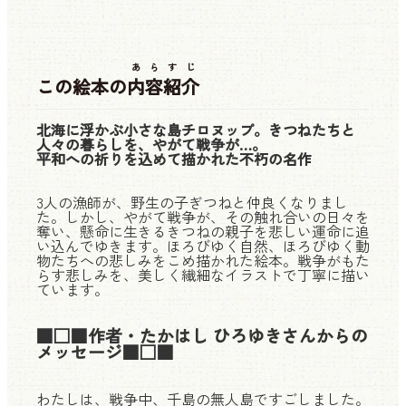
あらすじ
この絵本の
内容紹介
北海に浮かぶ小さな島チロヌップ。きつねたちと
人々の暮らしを、やがて戦争が…。
平和への祈りを込めて描かれた不朽の名作
3人の漁師が、野生の子ぎつねと仲良くなりまし
た。しかし、やがて戦争が、その触れ合いの日々を
奪い、懸命に生きるきつねの親子を悲しい運命に追
い込んでゆきます。ほろびゆく自然、ほろびゆく動
物たちへの悲しみをこめ描かれた絵本。戦争がもた
らす悲しみを、美しく繊細なイラストで丁寧に描い
ています。
■□■作者・たかはし ひろゆきさんからの
メッセージ■□■
わたしは、戦争中、千島の無人島ですごしました。