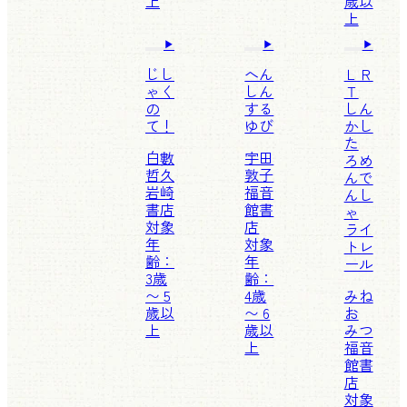
上
歳以
上
じし
へん
ＬＲ
ゃく
しん
Ｔ
の
する
しん
て！
ゆび
かし
た
白數
宇田
ろめ
哲久
敦子
んで
岩崎
福音
んし
書店
館書
ゃ
対象
店
ライ
年
対象
トレ
齢：
年
ール
3歳
齢：
〜 5
4歳
みね
歳以
〜 6
お
上
歳以
みつ
上
福音
館書
店
対象