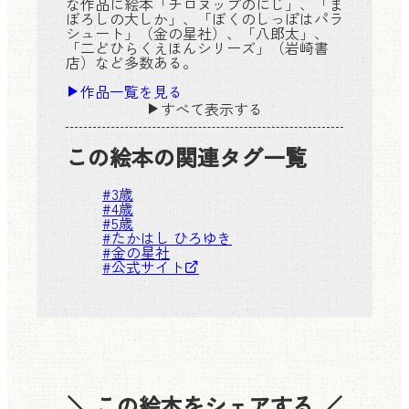
な作品に絵本「チロヌップのにじ」、「ま
ぼろしの大しか」、「ぼくのしっぽはパラ
シュート」（金の星社）、「八郎太」、
「二どひらくえほんシリーズ」（岩崎書
店）など多数ある。
作品一覧を見る
すべて表示する
この絵本の関連タグ一覧
#
3歳
#
4歳
#
5歳
#
たかはし ひろゆき
#
金の星社
#
公式サイト
＼ この絵本をシェアする ／