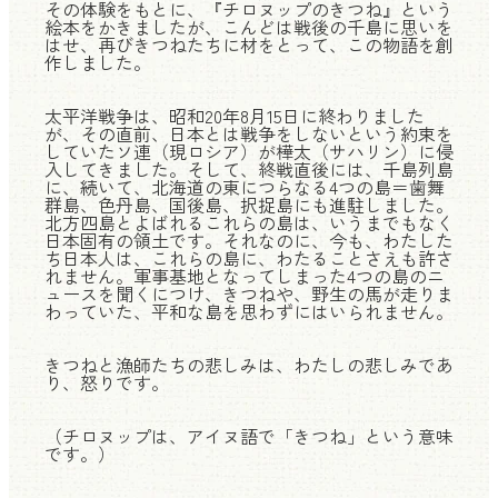
その体験をもとに、『チロヌップのきつね』という
絵本をかきましたが、こんどは戦後の千島に思いを
はせ、再びきつねたちに材をとって、この物語を創
作しました。
太平洋戦争は、昭和20年8月15日に終わりました
が、その直前、日本とは戦争をしないという約束を
していたソ連（現ロシア）が樺太（サハリン）に侵
入してきました。そして、終戦直後には、千島列島
に、続いて、北海道の東につらなる4つの島＝歯舞
群島、色丹島、国後島、択捉島にも進駐しました。
北方四島とよばれるこれらの島は、いうまでもなく
日本固有の領土です。それなのに、今も、わたした
ち日本人は、これらの島に、わたることさえも許さ
れません。軍事基地となってしまった4つの島のニ
ュースを聞くにつけ、きつねや、野生の馬が走りま
わっていた、平和な島を思わずにはいられません。
きつねと漁師たちの悲しみは、わたしの悲しみであ
り、怒りです。
（チロヌップは、アイヌ語で「きつね」という意味
です。）