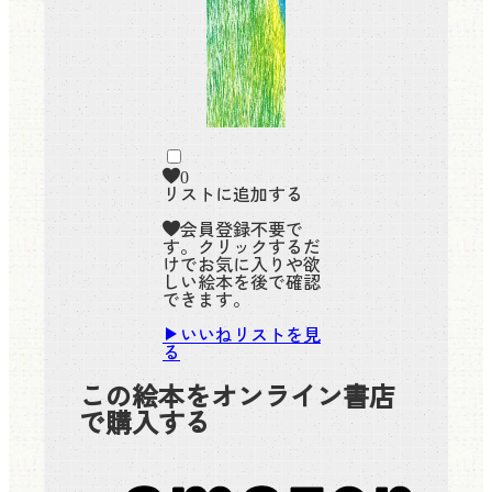
0
リストに追加する
会員登録不要で
す。クリックするだ
けでお気に入りや欲
しい絵本を後で確認
できます。
いいねリストを見
る
この絵本をオンライン書店
で購入する