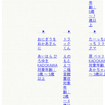
年
齢：
5歳
〜 7
歳以
上
おにぎりを
トラ
たーっち
おかあさん
ック
っち リ
に
くん
クマ
あいはら ひ
えの
原 ペコリ
ろゆき
もと
KADOKA
KADOKAWA
えつ
対象年齢
対象年齢：
こ
福
あかちゃ
3歳 〜 5歳
音館
〜 3歳以
以上
書店
対象
年
齢：
2歳
〜 4
歳以