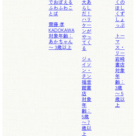
でおぼえる
大あ
くの
ふわふわこ
らし
ほし
とば
だ！
くず
ハリ
しょ
齋藤 孝
ケー
っぷ
KADOKAWA
ンが
対象年齢：
トー
やっ
あかちゃん
マ
てく
〜 3歳以上
ス・
る
リー
ジェ
岩崎
イソ
書店
ン・
対象
チン
年
福音
齢：
館書
3歳
店
〜 5
対象
歳以
年
上
齢：
5歳
〜 7
歳以
上