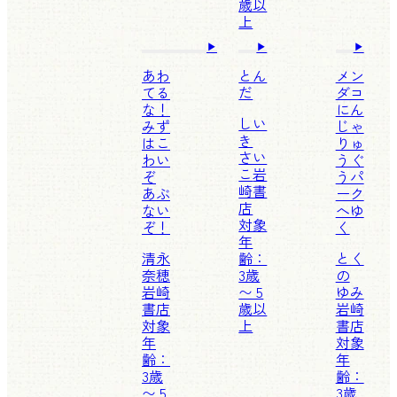
歳以
上
あわ
とん
メン
てる
だ
ダコ
な！
にん
しい
みず
じゃ
き
はこ
りゅ
さい
わい
うぐ
こ
岩
ぞ
うパ
崎書
あぶ
ーク
店
ない
へゆ
対象
ぞ！
く
年
清永
齢：
とく
奈穂
3歳
の
岩崎
〜 5
ゆみ
書店
歳以
岩崎
対象
上
書店
年
対象
齢：
年
3歳
齢：
〜 5
3歳