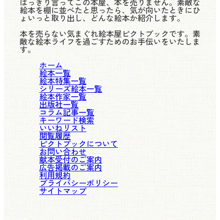
はっきり言ってこの本屋、本を売りません。素敵な
絵本を棚に並べたと思ったら、気が向いたときにひ
ょいっと取り出し、どんな絵本か紹介します。
本を売らない気まぐれ絵本屋ピクトブックです。素
敵な絵本ライフを過ごすためのお手伝いをいたしま
す。
ホーム
絵本一覧
絵本特集一覧
シリーズ絵本一覧
絵本作家一覧
出版社一覧
コラム記事一覧
キーワード検索
いいねリスト
閲覧履歴
ピクトブックについて
お問い合わせ
献本受付のご案内
広告掲載のご案内
利用規約
プライバシーポリシー
サイトマップ