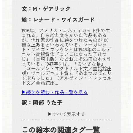
文：
M・ゲアリック
絵：
レナード・ワイスガード
1916年、アメリカ・コネティカット州で生
まれる。自ら絵と文をかいた作品もある
が、他作家の作品に絵をつけたものが180
冊以上あるといわれている。マーガレッ
ト・ワイズ・ブラウンとは1946年のコルデ
コット賞銀賞作『まいごになった子ひつ
じ』（長崎出版）などおよそ25冊の本を作
っている。1947年には、『ちいさな島』
（ゴールデン・マクドナルド文／童話館出
版）でコルデコット賞と『あまつぶぽとり
すぷらっしゅ』（アルヴィン・トレッセル
ト文／童話館出...
続きを読む・作品一覧を見る
訳：
岡部 うた子
すべて表示する
この絵本の関連タグ一覧