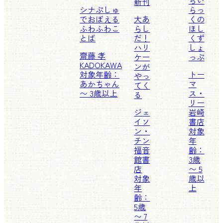
新刊
シナぷしゅ
らっ
でおぼえる
大あ
くの
ふわふわこ
らし
ほし
とば
だ！
くず
ハリ
しょ
齋藤 孝
ケー
っぷ
KADOKAWA
ンが
対象年齢：
トー
やっ
あかちゃん
マ
てく
〜 3歳以上
ス・
る
リー
ジェ
岩崎
イソ
書店
ン・
対象
チン
年
福音
齢：
館書
3歳
店
〜 5
対象
歳以
年
上
齢：
5歳
〜 7