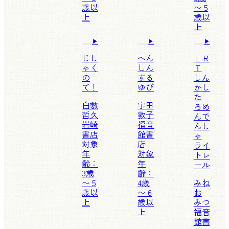
歳以
〜 5
上
歳以
上
じし
へん
ＬＲ
ゃく
しん
Ｔ
の
する
しん
て！
ゆび
かし
た
白數
宇田
ろめ
哲久
敦子
んで
岩崎
福音
んし
書店
館書
ゃ
対象
店
ライ
年
対象
トレ
齢：
年
ール
3歳
齢：
〜 5
4歳
みね
歳以
〜 6
お
上
歳以
みつ
上
福音
館書