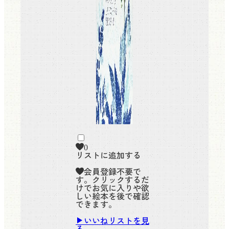
0
リストに追加する
会員登録不要で
す。クリックするだ
けでお気に入りや欲
しい絵本を後で確認
できます。
いいねリストを見
る