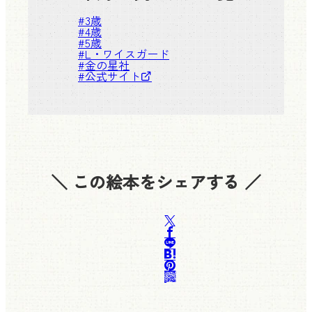
#
3歳
#
4歳
#
5歳
#
L・ワイスガード
#
金の星社
#
公式サイト
＼ この絵本をシェアする ／