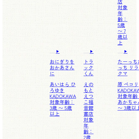
店
対象
年
齢：
5歳
〜 7
歳以
上
おにぎりを
トラ
たーっち
おかあさん
ック
っち リ
に
くん
クマ
あいはら ひ
えの
原 ペコリ
ろゆき
もと
KADOKA
KADOKAWA
えつ
対象年齢
対象年齢：
こ
福
あかちゃ
3歳 〜 5歳
音館
〜 3歳以
以上
書店
対象
年
齢：
2歳