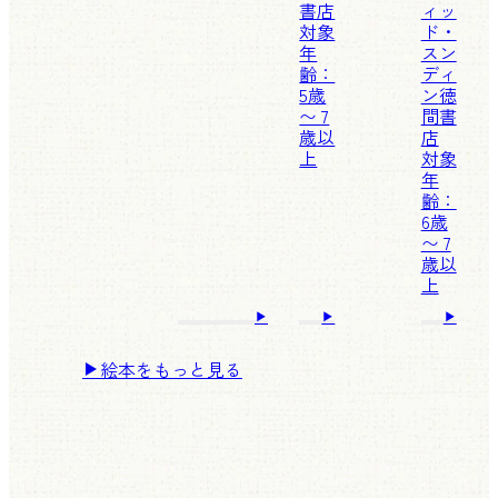
書店
ィッ
対象
ド・
年
スン
齢：
ディ
5歳
ン
徳
〜 7
間書
歳以
店
上
対象
年
齢：
6歳
〜 7
歳以
上
絵本をもっと見る