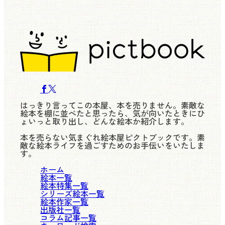
はっきり言ってこの本屋、本を売りません。素敵な
絵本を棚に並べたと思ったら、気が向いたときにひ
ょいっと取り出し、どんな絵本か紹介します。
本を売らない気まぐれ絵本屋ピクトブックです。素
敵な絵本ライフを過ごすためのお手伝いをいたしま
す。
ホーム
絵本一覧
絵本特集一覧
シリーズ絵本一覧
絵本作家一覧
出版社一覧
コラム記事一覧