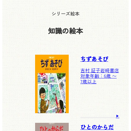
シリーズ絵本
知識の絵本
ちずあそび
吉村 証子
岩崎書店
対象年齢：6歳 〜
7歳以上
ひとのからだ