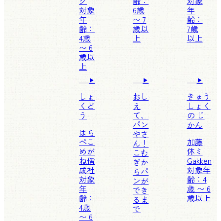
グ
齢：
対象
対象
6歳
年
年
〜 7
齢：
齢：
歳以
7歳
4歳
上
以上
〜 6
歳以
上
しょ
おし
きゅう
くど
え
しょく
う
て、
の じ
パン
かん
はら
やさ
ぺこ
加藤
ん！
めが
休ミ
こむ
ね
偕
Gakken
ぎか
成社
対象年
らパ
対象
齢：4
ンが
年
歳 〜 6
でき
齢：
歳以上
るま
4歳
で
〜 6