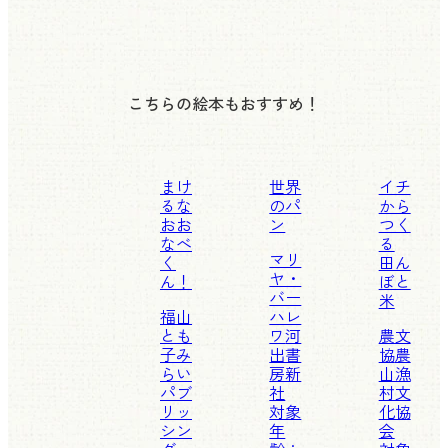
こちらの絵本もおすすめ！
まけ
世界
イチ
るな
のパ
から
おお
ン
つく
なべ
る
マリ
く
田ん
ヤ・
ん！
ぼと
バー
米
福山
ハレ
とも
ワ
河
農文
子
み
出書
協
農
らい
房新
山漁
パブ
社
村文
リッ
対象
化協
シン
年
会