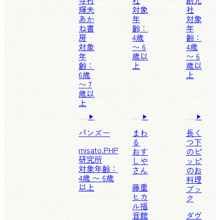
寺村
社
創元
輝夫
対象
社
あか
年
対象
ね書
齢：
年
房
4歳
齢：
対象
〜 6
4歳
年
歳以
〜 6
齢：
上
歳以
6歳
上
〜 7
歳以
上
パンズー
まわ
長く
る
つ下
misato.
PHP
おす
のピ
研究所
しや
ッピ
対象年齢：
さん
のお
4歳 〜 6歳
料理
以上
藤重
ブッ
ヒカ
ク
ル
福
音館
ダヴ