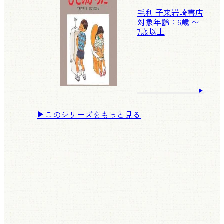
毛利 子来
岩崎書店
対象年齢：6歳 〜
7歳以上
このシリーズをもっと見る