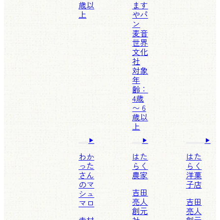
歳以
ます
上
やパ
ン
麦音
世界
文化
社
対象
年
齢：
4歳
〜 6
歳以
上
わか
はた
はた
った
らく
らく
さん
農家
洋菓
のマ
子店
吉田
シュ
亮人
吉田
マロ
創元
亮人