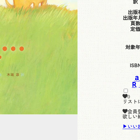
訳
出版
出版年
頁
定
対象
ISB
0
リスト
会員
欲しい
いい