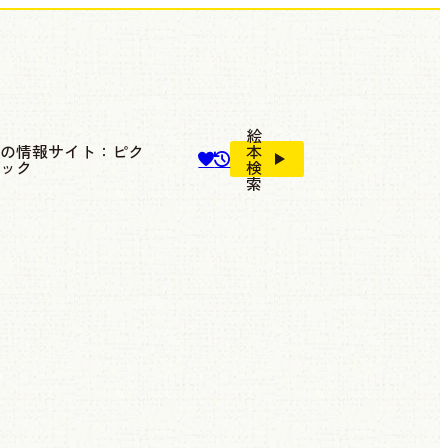
絵
本の情報サイト：ピク
本
ブック
検
索