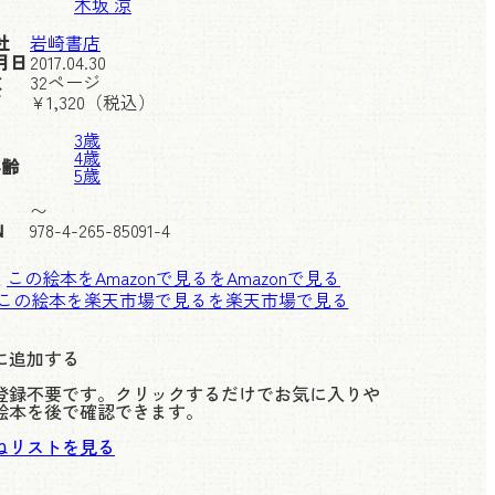
木坂 涼
社
岩崎書店
月日
2017.04.30
数
32ページ
価
¥
1,320
（税込）
3歳
4歳
年齢
5歳
〜
N
978-4-265-85091-4
この絵本をAmazonで見る
この絵本を楽天市場で見る
に追加する
登録不要です。クリックするだけでお気に入りや
絵本を後で確認できます。
ねリストを見る