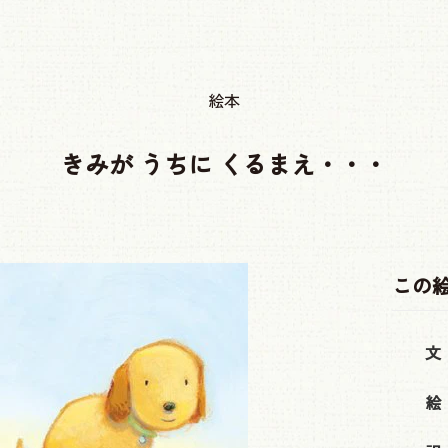
絵本
きみが うちに くるまえ・・・
この
文
絵