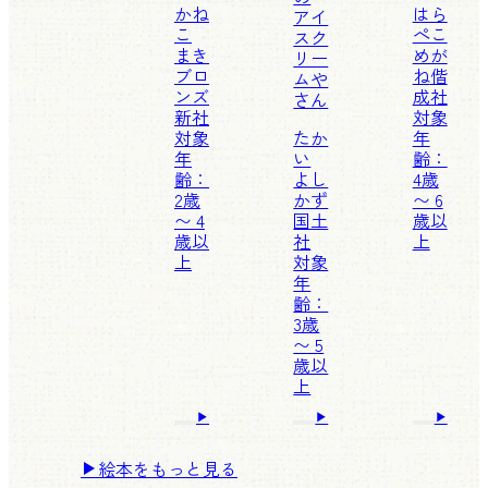
かね
はら
アイ
こ
ぺこ
スク
まき
めが
リー
ブロ
ね
偕
ムや
ンズ
成社
さん
新社
対象
対象
たか
年
年
い
齢：
齢：
よし
4歳
2歳
かず
〜 6
〜 4
国土
歳以
歳以
社
上
上
対象
年
齢：
3歳
〜 5
歳以
上
絵本をもっと見る