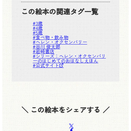
この絵本の関連タグ一覧
#
3歳
#
4歳
#
5歳
#
食べ物・飲み物
#
ヘレン・オクセンバリー
#
谷川 俊太郎
#
岩崎書店
#シリーズ：
ヘレン・オクセンバリ
ーのはじめてのおはなしえほん
#
公式サイト
＼ この絵本をシェアする ／