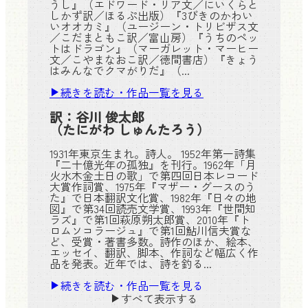
うし』（エドワード・リア文／にいくらと
しかず訳／ほるぷ出版）『3びきのかわい
いオオカミ』（ユージーン・トリビザス文
／こだまともこ訳／富山房）『うちのペッ
トはドラゴン』（マーガレット・マーヒー
文／こやまなおこ訳／徳間書店）『きょう
はみんなでクマがりだ』（...
続きを読む・作品一覧を見る
訳：
谷川 俊太郎
（たにがわ しゅんたろう）
1931年東京生まれ。詩人。 1952年第一詩集
『二十億光年の孤独』を刊行。1962年「月
火水木金土日の歌」で第四回日本レコード
大賞作詞賞、1975年『マザー・グースのう
た』で日本翻訳文化賞、1982年『日々の地
図』で第34回読売文学賞、1993年『世間知
ラズ』で第1回萩原朔太郎賞、2010年『ト
ロムソコラージュ』で第1回鮎川信夫賞な
ど、受賞・著書多数。詩作のほか、絵本、
エッセイ、翻訳、脚本、作詞など幅広く作
品を発表。近年では、詩を釣る...
続きを読む・作品一覧を見る
すべて表示する