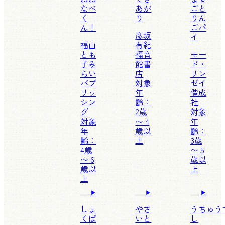
なべ
あが
ごと
く
り
りん
ん！
ごパ
彦坂
イ
福山
有紀
とも
福音
モー
子
み
館書
ド・
らい
店
リン
パブ
対象
ゼイ
リッ
年
偕成
シン
齢：
社
グ
2歳
対象
対象
〜 4
年
年
歳以
齢：
齢：
上
3歳
4歳
〜 5
〜 6
歳以
歳以
上
上
しょ
やさ
うちゅう
くぱ
いと
し