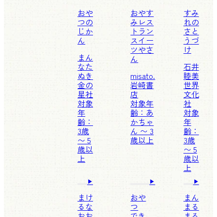
おや
おやす
すみ
つの
みレス
れの
じか
トラン
さと
ん
スイー
うづ
ツやさ
け
まん
ん
なた
石井
ぬき
misato.
睦美
金の
岩崎書
世界
星社
店
文化
対象
対象年
社
年
齢：あ
対象
齢：
かちゃ
年
3歳
ん 〜 3
齢：
〜 5
歳以上
3歳
歳以
〜 5
上
歳以
上
まけ
おや
まん
るな
つ
まる
おお
でき
まる