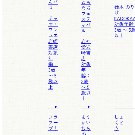
んバ
とも
鈴木 の
ス
だち
け
フェ
チャ
KADOKA
ステ
オ・
対象年齢
ィバ
ワン
3歳 〜 5
ル
ユエ
以上
岩崎
岩神
書店
愛
岩
対象
崎書
年
店
齢：
対象
3歳
年
〜 5
齢：
歳以
3歳
上
〜 5
歳以
上
フラ
よう
しょ
フー
かい
くど
プ！
むら
う
の