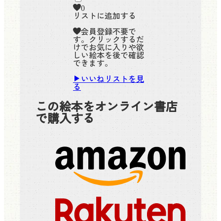
0
リストに追加する
会員登録不要で
す。クリックするだ
けでお気に入りや欲
しい絵本を後で確認
できます。
いいねリストを見
る
この絵本をオンライン書店
で購入する