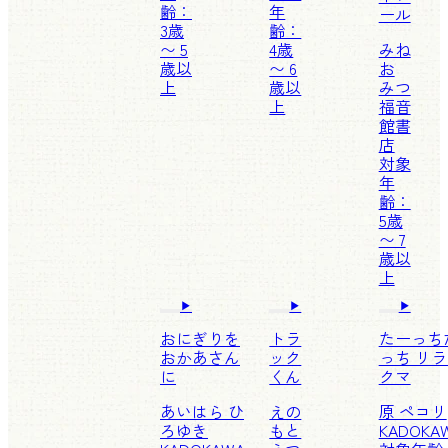
齢：
年
ール
3歳
齢：
〜 5
4歳
みね
歳以
〜 6
お
上
歳以
みつ
上
福音
館書
店
対象
年
齢：
5歳
〜 7
歳以
上
おにぎりを
トラ
たーっち
おかあさん
ック
っち リ
に
くん
クマ
あいはら ひ
えの
原 ペコリ
ろゆき
もと
KADOKA