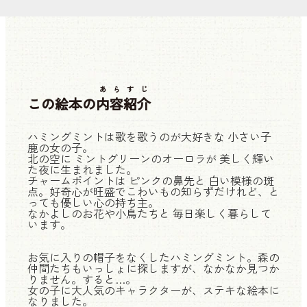
あらすじ
この絵本の
内容紹介
ハミングミントは歌を歌うのが大好きな 小さい子
鹿の女の子。
北の空に ミントグリーンのオーロラが 美しく輝い
た夜に生まれました。
チャームポイントは ピンクの鼻先と 白い模様の斑
点。好奇心が旺盛でこわいもの知らずだけれど、と
っても優しい心の持ち主。
なかよしのお花や小鳥たちと 毎日楽しく暮らして
います。
お気に入りの帽子をなくしたハミングミント。森の
仲間たちもいっしょに探しますが、なかなか見つか
りません。すると…。
女の子に大人気のキャラクターが、ステキな絵本に
なりました。