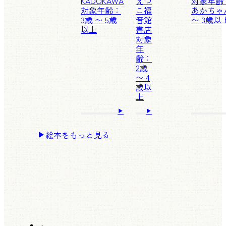
KADOKAWA
えつ
対象年齢
対象年齢：
こ
福
あかちゃ
3歳 〜 5歳
音館
〜 3歳以
以上
書店
対象
年
齢：
2歳
〜 4
歳以
上
絵本をもっと見る