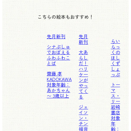
こちらの絵本もおすすめ！
先月新刊
先月
らい
新刊
シナぷしゅ
らっ
でおぼえる
大あ
くの
ふわふわこ
らし
ほし
とば
だ！
くず
ハリ
しょ
齋藤 孝
ケー
っぷ
KADOKAWA
ンが
対象年齢：
トー
やっ
あかちゃん
マ
てく
〜 3歳以上
ス・
る
リー
ジェ
岩崎
イソ
書店
ン・
対象
チン
年
福音
齢：