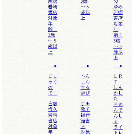
奈穂
3歳
の
岩崎
〜 5
ゆみ
書店
歳以
岩崎
対象
上
書店
年
対象
齢：
年
3歳
齢：
〜 5
3歳
歳以
〜 5
上
歳以
上
じし
へん
ＬＲ
ゃく
しん
Ｔ
の
する
しん
て！
ゆび
かし
た
白數
宇田
ろめ
哲久
敦子
んで
岩崎
福音
んし
書店
館書
ゃ
対象
店
ライ
年
対象
トレ