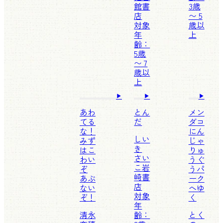
館書
3歳
店
〜 5
対象
歳以
年
上
齢：
5歳
〜 7
歳以
上
あわ
とん
メン
てる
だ
ダコ
な！
にん
しい
みず
じゃ
き
はこ
りゅ
さい
わい
うぐ
こ
岩
ぞ
うパ
崎書
あぶ
ーク
店
ない
へゆ
対象
ぞ！
く
年
清永
齢：
とく