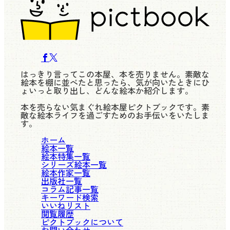
はっきり言ってこの本屋、本を売りません。素敵な
絵本を棚に並べたと思ったら、気が向いたときにひ
ょいっと取り出し、どんな絵本か紹介します。
本を売らない気まぐれ絵本屋ピクトブックです。素
敵な絵本ライフを過ごすためのお手伝いをいたしま
す。
ホーム
絵本一覧
絵本特集一覧
シリーズ絵本一覧
絵本作家一覧
出版社一覧
コラム記事一覧
キーワード検索
いいねリスト
閲覧履歴
ピクトブックについて