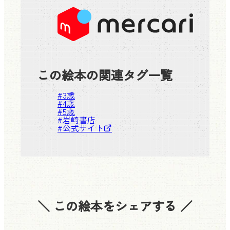
この絵本の関連タグ一覧
#
3歳
#
4歳
#
5歳
#
岩崎書店
#
公式サイト
＼ この絵本をシェアする ／