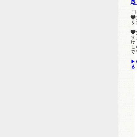
リ
す
け
し
で
る