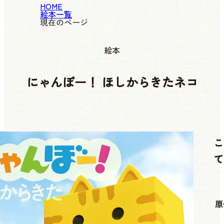
HOME
絵本一覧
現在のページ
絵本
にゃんぼー！ ほしからきたネコ
こ
て
原