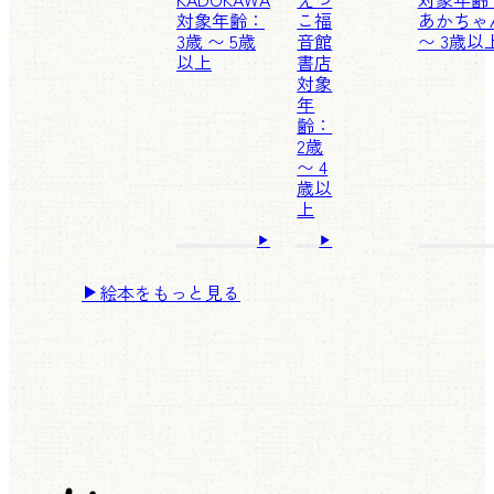
対象年齢：
こ
福
あかちゃ
3歳 〜 5歳
音館
〜 3歳以
以上
書店
対象
年
齢：
2歳
〜 4
歳以
上
絵本をもっと見る