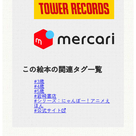
この絵本の関連タグ一覧
#
3歳
#
4歳
#
5歳
#
岩崎書店
#シリーズ：
にゃんぼー！アニメえ
ほん
#
公式サイト