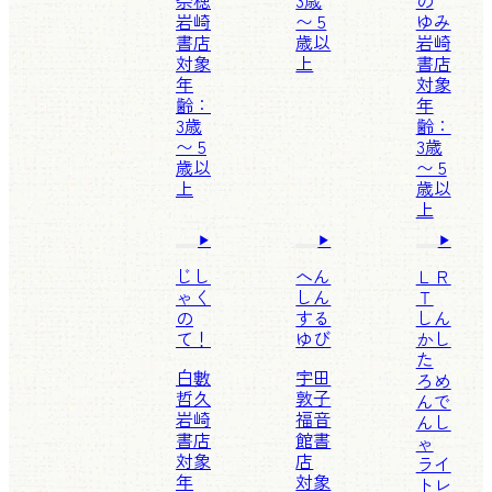
奈穂
3歳
の
岩崎
〜 5
ゆみ
書店
歳以
岩崎
対象
上
書店
年
対象
齢：
年
3歳
齢：
〜 5
3歳
歳以
〜 5
上
歳以
上
じし
へん
ＬＲ
ゃく
しん
Ｔ
の
する
しん
て！
ゆび
かし
た
白數
宇田
ろめ
哲久
敦子
んで
岩崎
福音
んし
書店
館書
ゃ
対象
店
ライ
年
対象
トレ