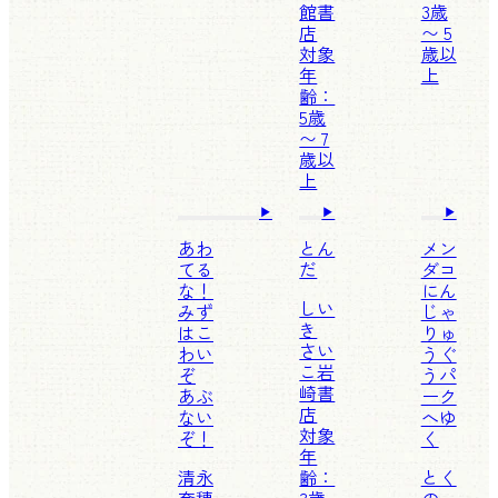
館書
3歳
店
〜 5
対象
歳以
年
上
齢：
5歳
〜 7
歳以
上
あわ
とん
メン
てる
だ
ダコ
な！
にん
しい
みず
じゃ
き
はこ
りゅ
さい
わい
うぐ
こ
岩
ぞ
うパ
崎書
あぶ
ーク
店
ない
へゆ
対象
ぞ！
く
年
清永
齢：
とく