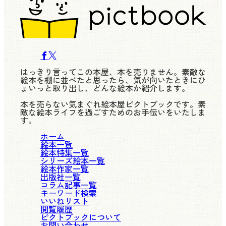
はっきり言ってこの本屋、本を売りません。素敵な
絵本を棚に並べたと思ったら、気が向いたときにひ
ょいっと取り出し、どんな絵本か紹介します。
本を売らない気まぐれ絵本屋ピクトブックです。素
敵な絵本ライフを過ごすためのお手伝いをいたしま
す。
ホーム
絵本一覧
絵本特集一覧
シリーズ絵本一覧
絵本作家一覧
出版社一覧
コラム記事一覧
キーワード検索
いいねリスト
閲覧履歴
ピクトブックについて
お問い合わせ