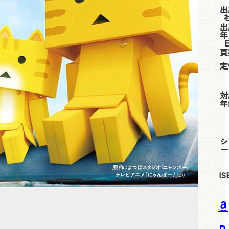
出
出
年
頁
定
対
年
シ
ー
IS