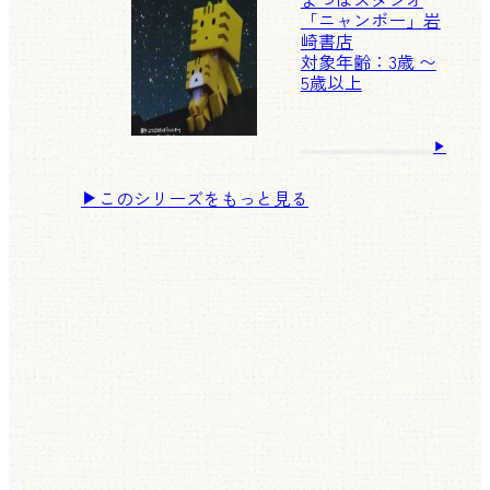
「ニャンボー」
岩
崎書店
対象年齢：3歳 〜
5歳以上
このシリーズをもっと見る