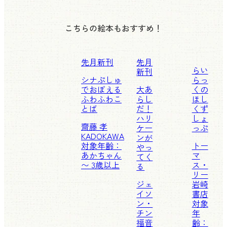
こちらの絵本もおすすめ！
先月新刊
先月
らい
新刊
シナぷしゅ
らっ
でおぼえる
大あ
くの
ふわふわこ
らし
ほし
とば
だ！
くず
ハリ
しょ
齋藤 孝
ケー
っぷ
KADOKAWA
ンが
対象年齢：
トー
やっ
あかちゃん
マ
てく
〜 3歳以上
ス・
る
リー
ジェ
岩崎
イソ
書店
ン・
対象
チン
年
福音
齢：