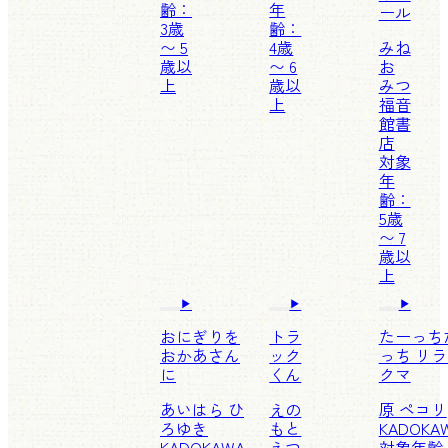
齢：
年
ール
3歳
齢：
〜 5
4歳
みね
歳以
〜 6
お
上
歳以
みつ
上
福音
館書
店
対象
年
齢：
5歳
〜 7
歳以
上
おにぎりを
トラ
たーっち
おかあさん
ック
っち リ
に
くん
クマ
あいはら ひ
えの
原 ペコリ
ろゆき
もと
KADOKA
KADOKAWA
えつ
対象年齢