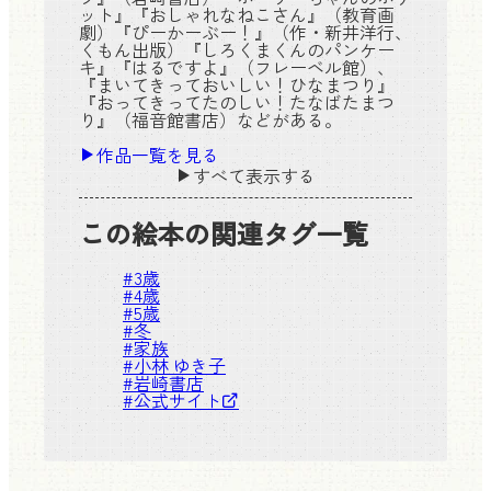
ット』『おしゃれなねこさん』（教育画
劇）『ぴーかーぶー！』（作・新井洋行、
くもん出版）『しろくまくんのパンケー
キ』『はるですよ』（フレーベル館）、
『まいてきっておいしい！ひなまつり』
『おってきってたのしい！たなばたまつ
り』（福音館書店）などがある。
作品一覧を見る
すべて表示する
この絵本の関連タグ一覧
#
3歳
#
4歳
#
5歳
#
冬
#
家族
#
小林 ゆき子
#
岩崎書店
#
公式サイト