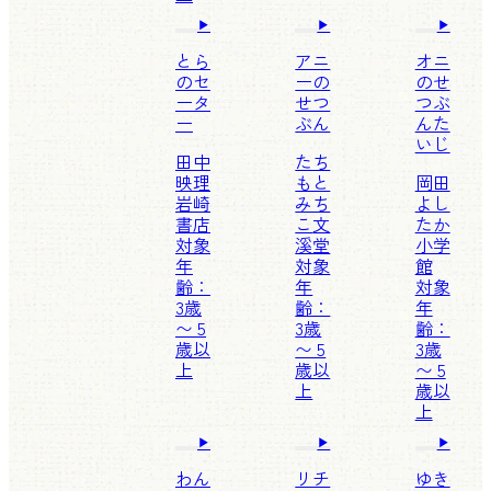
とら
アニ
オニ
のセ
ーの
のせ
ータ
せつ
つぶ
ー
ぶん
んた
いじ
田中
たち
映理
もと
岡田
岩崎
みち
よし
書店
こ
文
たか
対象
溪堂
小学
年
対象
館
齢：
年
対象
3歳
齢：
年
〜 5
3歳
齢：
歳以
〜 5
3歳
上
歳以
〜 5
上
歳以
上
わん
リチ
ゆき