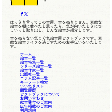
はっきり言ってこの本屋、本を売りません。素敵な
絵本を棚に並べたと思ったら、気が向いたときにひ
ょいっと取り出し、どんな絵本か紹介します。
本を売らない気まぐれ絵本屋ピクトブックです。素
敵な絵本ライフを過ごすためのお手伝いをいたしま
す。
ホーム
絵本一覧
絵本特集一覧
シリーズ絵本一覧
絵本作家一覧
出版社一覧
コラム記事一覧
キーワード検索
いいねリスト
閲覧履歴
ピクトブックについて
お問い合わせ
献本受付のご案内
広告掲載のご案内
利用規約