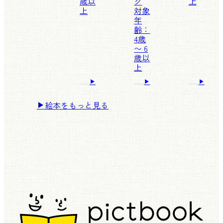
歳以
グ
上
上
対象
年
齢：
4歳
〜 6
歳以
上
絵本をもっと見る