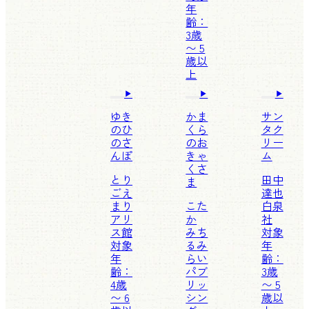
年
齢：
3歳
〜 5
歳以
上
ゆき
かま
サン
のひ
くら
タク
のさ
のお
リー
んぽ
きゃ
ム
くさ
とり
田中
ま
ごえ
達也
まり
こた
白泉
アリ
か
社
ス館
みち
対象
対象
る
み
年
年
らい
齢：
齢：
パブ
3歳
4歳
リッ
〜 5
〜 6
シン
歳以