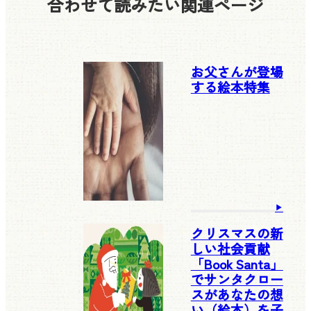
合わせて読みたい
関連ページ
お父さんが登場
する絵本特集
クリスマスの新
しい社会貢献
「Book Santa」
でサンタクロー
スがあなたの想
い（絵本）を子