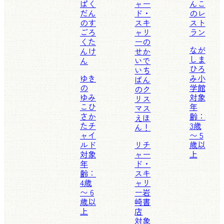
ぱく
ャー
んこ
だん
ド・
のレ
のす
スキ
スト
ごろ
ャリ
ラン
くた
ーの
なが
んけ
せか
しま
ん
いで
ひろ
いち
ゆき
み
小
ばん
の
学館
のク
ゆみ
対象
リス
こ
ひ
年
マス
さか
齢：
えほ
たチ
3歳
ん！
ャイ
〜 5
ルド
リチ
歳以
対象
ャー
上
年
ド・
齢：
スキ
4歳
ャリ
〜 6
ー
岩
歳以
崎書
上
店
対象