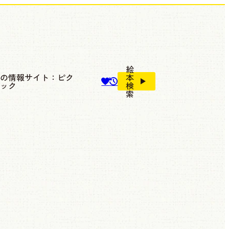
絵
本の情報サイト：ピク
本
ブック
検
索