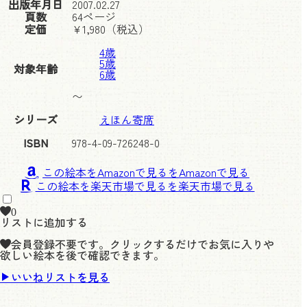
出版年月日
2007.02.27
頁数
64ページ
定価
¥
1,980
（税込）
4歳
5歳
対象年齢
6歳
〜
シリーズ
えほん寄席
ISBN
978-4-09-726248-0
この絵本をAmazonで見る
この絵本を楽天市場で見る
0
リストに追加する
会員登録不要です。クリックするだけでお気に入りや
欲しい絵本を後で確認できます。
いいねリストを見る