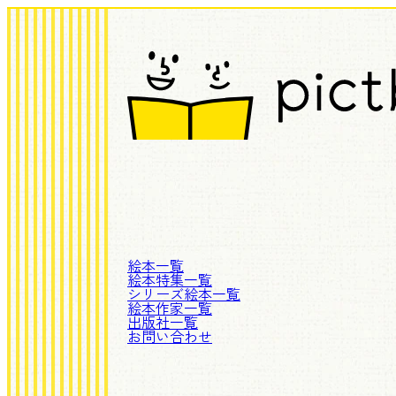
絵本一覧
絵本特集一覧
シリーズ絵本一覧
絵本作家一覧
出版社一覧
お問い合わせ