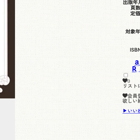
出版年
頁
定
対象
ISB
0
リスト
会員
欲しい
いい