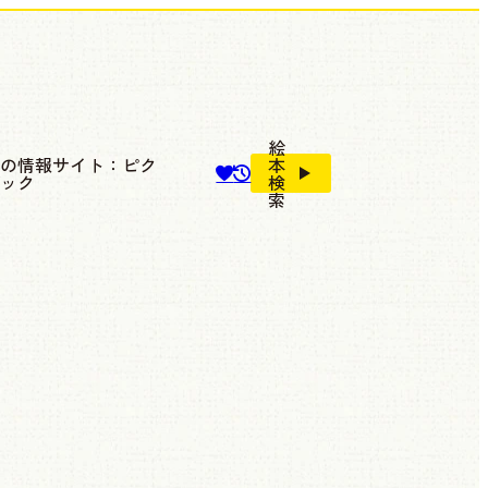
絵
本の情報サイト：ピク
本
ブック
検
索