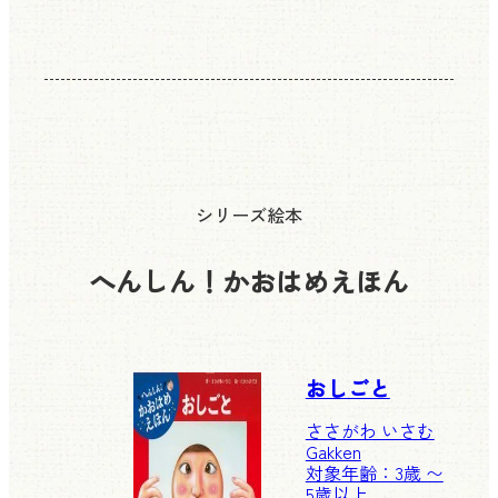
シリーズ絵本
へんしん！かおはめえほん
おしごと
ささがわ いさむ
Gakken
対象年齢：3歳 〜
5歳以上