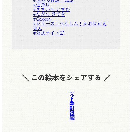
#
仕掛け
#
ささがわ いさむ
#
たがわ ひでき
#
Gakken
#シリーズ：
へんしん！かおはめえ
ほん
#
公式サイト
＼ この絵本をシェアする ／