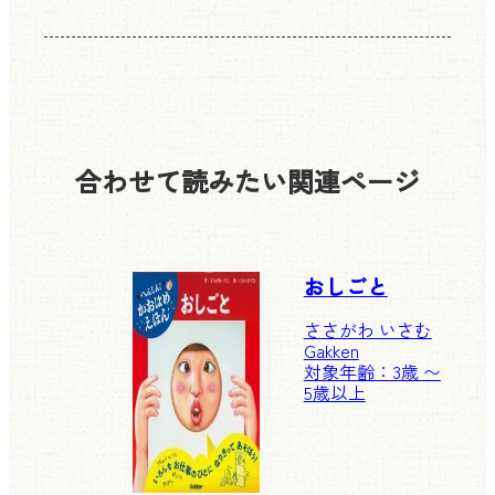
合わせて読みたい
関連ページ
おしごと
ささがわ いさむ
Gakken
対象年齢：3歳 〜
5歳以上