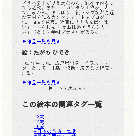
メ脚本を手がけるかたわら、絵本作家とし
ても活動。また、「カンタン工作家」とし
て、みかん、おしぼり、紙コップなど身近
な素材で作るカンタンアートをブログ、
YouTubeで発表。近著に「ちちんぱいぱ
い」「へんしん！ かおはめえほんシリー
ズ」（ともに学研プラス）がある。
作品一覧を見る
絵：
たがわ ひでき
1965年生まれ。広島県出身。イラストレー
ターとして、出版・映像・広告など幅広く
活動。
作品一覧を見る
すべて表示する
この絵本の関連タグ一覧
#
3歳
#
4歳
#
5歳
#
日本の昔話・民話
#
世界の昔話・民話