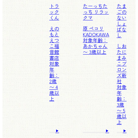
トラ
たーっちた
たま
ック
っち リラッ
ごの
くん
クマ
ない
しょ
えの
原 ペコリ
ばな
もと
KADOKAWA
し
えつ
対象年齢：
こ
福
あかちゃん
しお
音館
〜 3歳以上
たに
書店
まみ
対象
こ
ブ
年
ロン
齢：
ズ新
2歳
社
〜 4
対象
歳以
年
上
齢：
3歳
〜 5
歳以
上