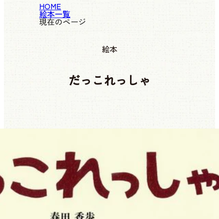
HOME
絵本一覧
現在のページ
絵本
だっこれっしゃ