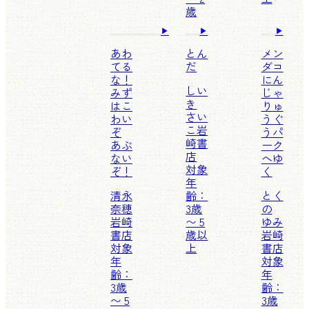
歳
あわ
とん
メン
てる
だ
ダコ
な！
にん
しい
みず
じゃ
き
はこ
りゅ
さい
わい
うぐ
こ
岩
ぞ
うパ
崎書
あぶ
ーク
店
ない
へゆ
対象
ぞ！
く
年
清永
齢：
とく
奈穂
3歳
の
岩崎
〜 5
ゆみ
書店
歳以
岩崎
対象
上
書店
年
対象
齢：
年
3歳
齢：
〜 5
3歳