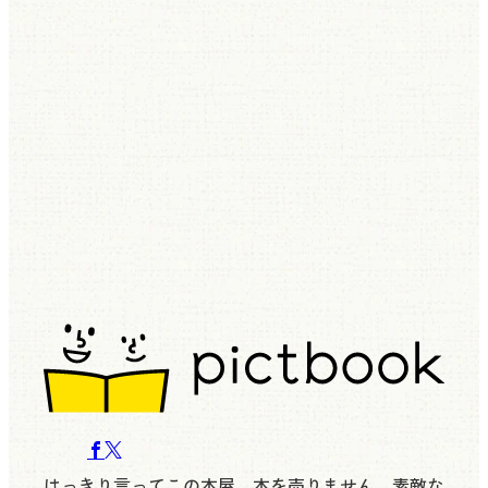
はっきり言ってこの本屋、本を売りません。素敵な