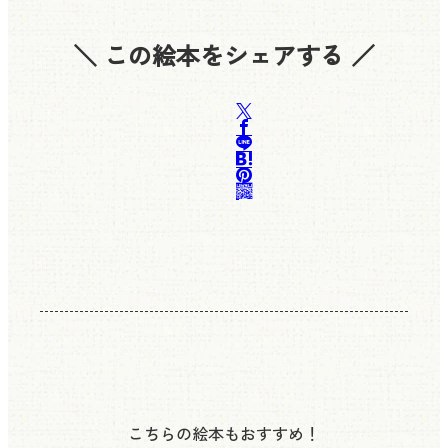
＼ この絵本をシェアする ／
こちらの絵本もおすすめ！