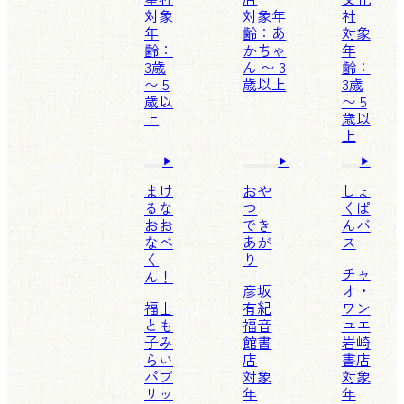
対象
対象年
社
年
齢：あ
対象
齢：
かちゃ
年
3歳
ん 〜 3
齢：
〜 5
歳以上
3歳
歳以
〜 5
上
歳以
上
まけ
おや
しょ
るな
つ
くぱ
おお
でき
んバ
なべ
あが
ス
く
り
チャ
ん！
彦坂
オ・
福山
有紀
ワン
とも
福音
ユエ
子
み
館書
岩崎
らい
店
書店
パブ
対象
対象
リッ
年
年