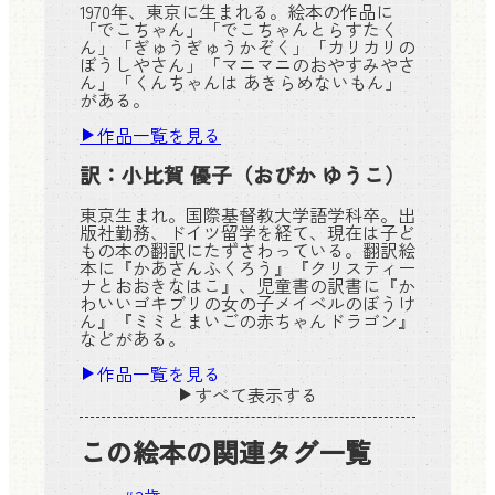
1970年、東京に生まれる。絵本の作品に
「でこちゃん」「でこちゃんとらすたく
ん」「ぎゅうぎゅうかぞく」「カリカリの
ぼうしやさん」「マニマニのおやすみやさ
ん」「くんちゃんは あきらめないもん」
がある。
作品一覧を見る
訳：
小比賀 優子
（おびか ゆうこ）
東京生まれ。国際基督教大学語学科卒。出
版社勤務、ドイツ留学を経て、現在は子ど
もの本の翻訳にたずさわっている。翻訳絵
本に『かあさんふくろう』『クリスティー
ナとおおきなはこ』、児童書の訳書に『か
わいいゴキブリの女の子メイベルのぼうけ
ん』『ミミとまいごの赤ちゃんドラゴン』
などがある。
作品一覧を見る
すべて表示する
この絵本の関連タグ一覧