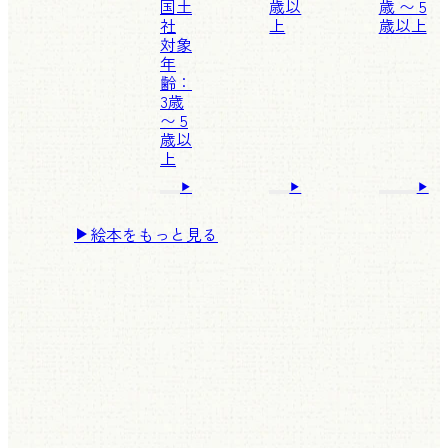
国土
歳以
歳 〜 5
社
上
歳以上
対象
年
齢：
3歳
〜 5
歳以
上
絵本をもっと見る