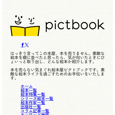
はっきり言ってこの本屋、本を売りません。素敵な
絵本を棚に並べたと思ったら、気が向いたときにひ
ょいっと取り出し、どんな絵本か紹介します。
本を売らない気まぐれ絵本屋ピクトブックです。素
敵な絵本ライフを過ごすためのお手伝いをいたしま
す。
ホーム
絵本一覧
絵本特集一覧
シリーズ絵本一覧
絵本作家一覧
出版社一覧
コラム記事一覧
キーワード検索