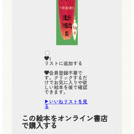
1
リストに追加する
会員登録不要で
す。クリックするだ
けでお気に入りや欲
しい絵本を後で確認
できます。
いいねリストを見
る
この絵本をオンライン書店
で購入する