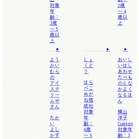
対象
2歳
年
〜 4
齢：
歳以
3歳
上
〜 5
歳以
上
よう
しょ
おいし
かい
くど
いはし
むら
う
あわせ
の
たべも
はら
アイ
のとな
ぺこ
スク
かよく
めが
リー
なるほ
ね
偕
ムや
ん
成社
さん
対象
横山
たか
年
洋子
い
齢：
Gakken
よし
4歳
対象年
かず
〜 6
齢：3