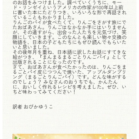
のお話をみつけました。調べていくうちに、モー
ド・リンゼイというアメリカの作家が100年以上前
に書いた本にたどりつき、いろいろな形で再話され
ていることもわかりました。
りんごのパイが食べたくて、りんごをさがす旅にで
たおばあさん。りんごはなかなか手にはいりません
が、その道すがら、出会った人たちを元気づけ、笑
顔にしていきます。このなんとも楽しい物々交換の
物語を、日本の子どもたちにもぜひ読んでもらいた
いと思いました。
その後年月を重ね、日本語に訳したお話にすてきな
絵がつき、『まんまるまるごとりんごパイ』として
出版されることになったのです。
さて、おばあさんが食べたかったのは、りんごをま
るごとパイ皮につつんで焼いた、アップルダンプリ
ング（まるごとりんごパイ）です。どんな味がする
のでしょう？ みなさんのおうちでも、かんたん
に、おいしく作れるレシピを考えました。ぜひ、い
ちど味わってみてください！
訳者 おびかゆうこ