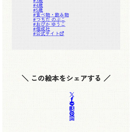
#
3歳
#
4歳
#
5歳
#
食べ物・飲み物
#
つちだ のぶこ
#
おびか ゆうこ
#
偕成社
#
公式サイト
＼ この絵本をシェアする ／