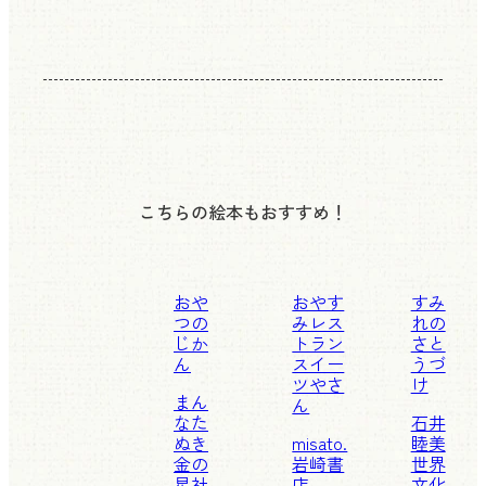
こちらの絵本もおすすめ！
おや
おやす
すみ
つの
みレス
れの
じか
トラン
さと
ん
スイー
うづ
ツやさ
け
まん
ん
なた
石井
ぬき
misato.
睦美
金の
岩崎書
世界
星社
店
文化