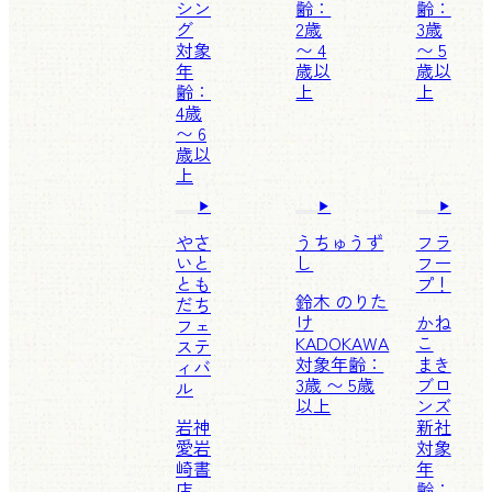
シン
齢：
齢：
グ
2歳
3歳
対象
〜 4
〜 5
年
歳以
歳以
齢：
上
上
4歳
〜 6
歳以
上
やさ
うちゅうず
フラ
いと
し
フー
とも
プ！
鈴木 のりた
だち
け
かね
フェ
KADOKAWA
こ
ステ
対象年齢：
まき
ィバ
3歳 〜 5歳
ブロ
ル
以上
ンズ
岩神
新社
愛
岩
対象
崎書
年
店
齢：