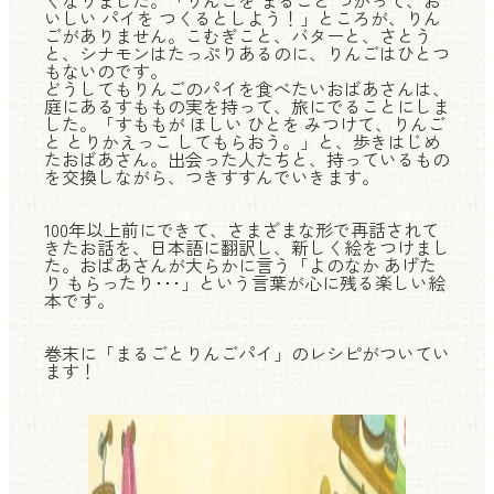
いしい パイを つくるとしよう！」ところが、りん
ごがありません。こむぎこと、バターと、さとう
と、シナモンはたっぷりあるのに、りんごはひとつ
もないのです。
どうしてもりんごのパイを食べたいおばあさんは、
庭にあるすももの実を持って、旅にでることにしま
した。「すももが ほしい ひとを みつけて、りんご
と とりかえっこ してもらおう。」と、歩きはじめ
たおばあさん。出会った人たちと、持っているもの
を交換しながら、つきすすんでいきます。
100年以上前にできて、さまざまな形で再話されて
きたお話を、日本語に翻訳し、新しく絵をつけまし
た。おばあさんが大らかに言う「よのなか あげた
り もらったり･･･」という言葉が心に残る楽しい絵
本です。
巻末に「まるごとりんごパイ」のレシピがついてい
ます！