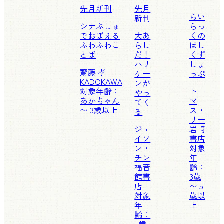
先月新刊
先月
らい
新刊
シナぷしゅ
らっ
でおぼえる
大あ
くの
ふわふわこ
らし
ほし
とば
だ！
くず
ハリ
しょ
齋藤 孝
ケー
っぷ
KADOKAWA
ンが
対象年齢：
トー
やっ
あかちゃん
マ
てく
〜 3歳以上
ス・
る
リー
ジェ
岩崎
イソ
書店
ン・
対象
チン
年
福音
齢：
館書
3歳
店
〜 5
対象
歳以
年
上
齢：