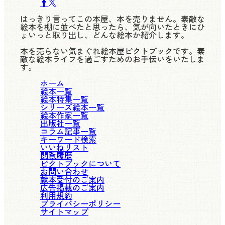
はっきり言ってこの本屋、本を売りません。素敵な
絵本を棚に並べたと思ったら、気が向いたときにひ
ょいっと取り出し、どんな絵本か紹介します。
本を売らない気まぐれ絵本屋ピクトブックです。素
敵な絵本ライフを過ごすためのお手伝いをいたしま
す。
ホーム
絵本一覧
絵本特集一覧
シリーズ絵本一覧
絵本作家一覧
出版社一覧
コラム記事一覧
キーワード検索
いいねリスト
閲覧履歴
ピクトブックについて
お問い合わせ
献本受付のご案内
広告掲載のご案内
利用規約
プライバシーポリシー
サイトマップ