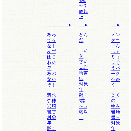
5歳
〜 7
歳以
上
あわ
とん
メン
てる
だ
ダコ
な！
にん
しい
みず
じゃ
き
はこ
りゅ
さい
わい
うぐ
こ
岩
ぞ
うパ
崎書
あぶ
ーク
店
ない
へゆ
対象
ぞ！
く
年
清永
齢：
とく
奈穂
3歳
の
岩崎
〜 5
ゆみ
書店
歳以
岩崎
対象
上
書店
年
対象
齢：
年