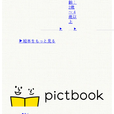
齢：
2歳
〜 4
歳以
上
絵本をもっと見る