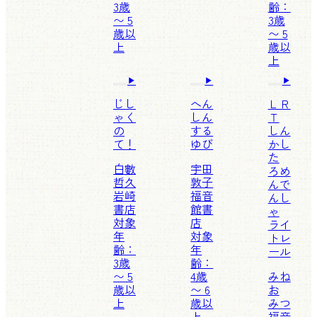
3歳
齢：
〜 5
3歳
歳以
〜 5
上
歳以
上
じし
へん
ＬＲ
ゃく
しん
Ｔ
の
する
しん
て！
ゆび
かし
た
白數
宇田
ろめ
哲久
敦子
んで
岩崎
福音
んし
書店
館書
ゃ
対象
店
ライ
年
対象
トレ
齢：
年
ール
3歳
齢：
〜 5
4歳
みね
歳以
〜 6
お
上
歳以
みつ
上
福音