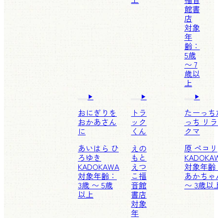
館書
店
対象
年
齢：
5歳
〜 7
歳以
上
おにぎりを
トラ
たーっち
おかあさん
ック
っち リ
に
くん
クマ
あいはら ひ
えの
原 ペコリ
ろゆき
もと
KADOKA
KADOKAWA
えつ
対象年齢
対象年齢：
こ
福
あかちゃ
3歳 〜 5歳
音館
〜 3歳以
以上
書店
対象
年