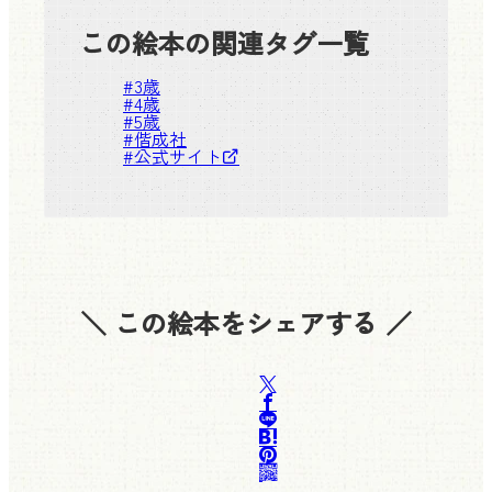
この絵本の関連タグ一覧
#
3歳
#
4歳
#
5歳
#
偕成社
#
公式サイト
＼ この絵本をシェアする ／