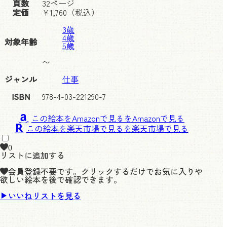
頁数
32ページ
定価
¥
1,760
（税込）
3歳
4歳
対象年齢
5歳
〜
ジャンル
仕事
ISBN
978-4-03-221290-7
この絵本をAmazonで見る
この絵本を楽天市場で見る
0
リストに追加する
会員登録不要です。クリックするだけでお気に入りや
欲しい絵本を後で確認できます。
いいねリストを見る