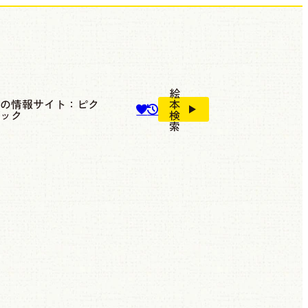
絵
本の情報サイト：ピク
本
ブック
検
索