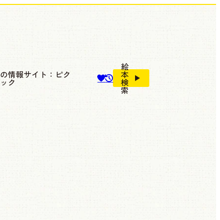
絵
本の情報サイト：ピク
本
ブック
検
索