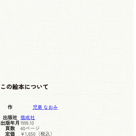
この絵本について
作
児島 なおみ
出版社
偕成社
出版年月
1999.10
頁数
40ページ
定価
¥
1,650
（税込）