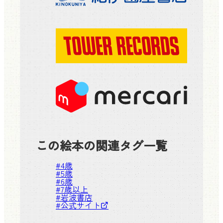
この絵本の関連タグ一覧
#
4歳
#
5歳
#
6歳
#
7歳以上
#
岩波書店
#
公式サイト