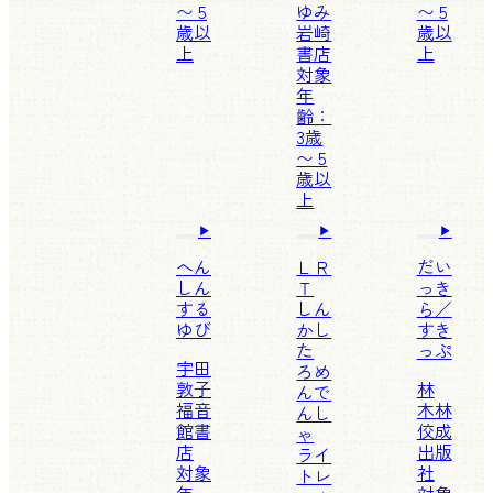
〜 5
ゆみ
〜 5
歳以
岩崎
歳以
上
書店
上
対象
年
齢：
3歳
〜 5
歳以
上
へん
ＬＲ
だい
しん
Ｔ
っき
する
しん
ら／
ゆび
かし
すき
た
っぷ
宇田
ろめ
敦子
林
んで
福音
木林
んし
館書
佼成
ゃ
店
出版
ライ
対象
社
トレ