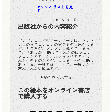
いいねリストを見
る
あらすじ
出版社からの
内容紹介
ゴンゴン星にすむスモンスモンは、トント
ンにのってロンロンの実をもぎに出かけま
す。ところが、ゾンゾンに落ちてしまっ
て、さあ大変！ 助けてくれたのはクロン
クロンたちでした。オノマトペで名付けら
れた生きものたちが、つつましやかに助け
あう世界。奇妙で愛らしくて、一度見たら
忘れられない絵本です。
続きを表示する
この絵本をオンライン書店
で購入する