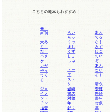
こちらの絵本もおすすめ！
先月
らい
あわ
新刊
らっ
てる
大あ
くの
な！
らし
ほし
みず
だ！
くず
はこ
ハリ
しょ
わい
ケー
っぷ
ぞ
ンが
あぶ
トー
やっ
ない
マ
てく
ぞ！
ス・
る
リー
清永
ジェ
岩崎
奈穂
イソ
書店
岩崎
ン・
対象
書店
チン
年
対象
福音
齢：
年