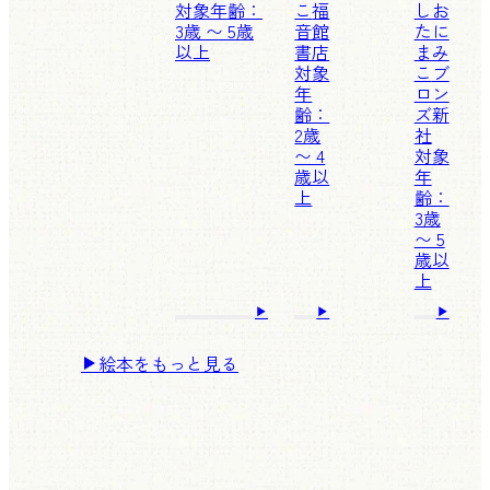
対象年齢：
こ
福
しお
3歳 〜 5歳
音館
たに
以上
書店
まみ
対象
こ
ブ
年
ロン
齢：
ズ新
2歳
社
〜 4
対象
歳以
年
上
齢：
3歳
〜 5
歳以
上
絵本をもっと見る