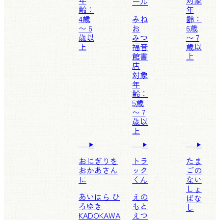
年
対象
ール
齢：
年
4歳
みね
齢：
〜 6
お
6歳
歳以
みつ
〜 7
上
福音
歳以
館書
上
店
対象
年
齢：
5歳
〜 7
歳以
上
おにぎりを
トラ
たま
おかあさん
ック
ごの
に
くん
ない
しょ
あいはら ひ
えの
ばな
ろゆき
もと
し
KADOKAWA
えつ