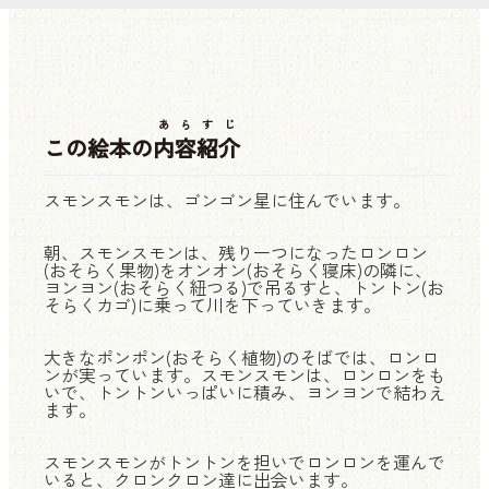
あらすじ
この絵本の
内容紹介
スモンスモンは、ゴンゴン星に住んでいます。
朝、スモンスモンは、残り一つになったロンロン
(おそらく果物)をオンオン(おそらく寝床)の隣に、
ヨンヨン(おそらく紐つる)で吊るすと、トントン(お
そらくカゴ)に乗って川を下っていきます。
大きなポンポン(おそらく植物)のそばでは、ロンロ
ンが実っています。スモンスモンは、ロンロンをも
いで、トントンいっぱいに積み、ヨンヨンで結わえ
ます。
スモンスモンがトントンを担いでロンロンを運んで
いると、クロンクロン達に出会います。