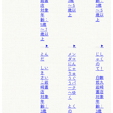
館書
3歳
齢：
店
〜 5
3歳
対象
歳以
〜 5
年
上
歳以
齢：
上
5歳
〜 7
歳以
上
とん
メン
じし
だ
ダコ
ゃく
にん
の
しい
じゃ
て！
き
りゅ
さい
白數
うぐ
こ
岩
哲久
うパ
崎書
岩崎
ーク
店
書店
へゆ
対象
対象
く
年
年
齢：
とく
齢：
3歳
の
3歳