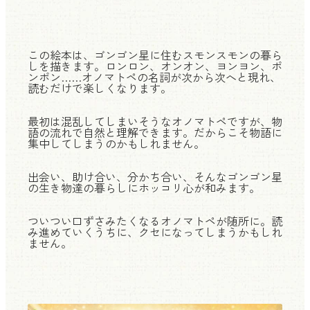
この絵本は、ゴンゴン星に住むスモンスモンの暮ら
しを描きます。ロンロン、オンオン、ヨンヨン、ポ
ンポン……オノマトペの名詞が次から次へと現れ、
読むだけで楽しくなります。
最初は混乱してしまいそうなオノマトペですが、物
語の流れで自然と理解できます。だからこそ物語に
集中してしまうのかもしれません。
出会い、助け合い、分かち合い、そんなゴンゴン星
の生き物達の暮らしにホッコリ心が和みます。
ついつい口ずさみたくなるオノマトペが随所に。読
み進めていくうちに、クセになってしまうかもしれ
ません。