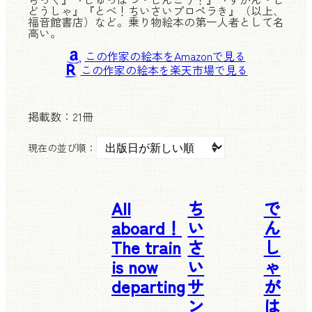
どうしゃ』『とべ！ちいさいプロペラき』（以上、
福音館書店）など。乗り物絵本の第一人者として名
高い。
この作家の絵本
この作家の絵本
掲載数：
21冊
現在の並び順：
All
ち
で
aboard！
い
ん
The train
さ
し
is now
い
ゃ
departing
サ
が
ン
は