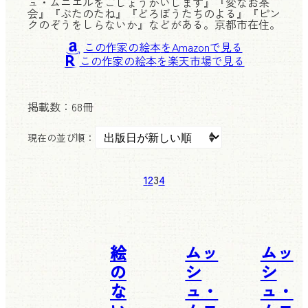
ュ・ムニエルをごしょうかいします』『変なお茶
会』『ぶたのたね』『どろぼうたちのよる』『ピン
クのぞうをしらないか』などがある。京都市在住。
この作家の絵本
この作家の絵本
掲載数：
68冊
現在の並び順：
1
2
3
4
絵
ムッ
ムッ
の
シ
シ
な
ュ・
ュ・