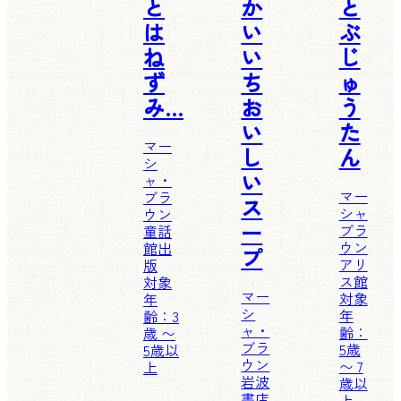
と
か
と
は
い
ぶ
ね
い
じ
ず
ち
ゅ
み…
お
う
い
た
マー
し
ん
シ
い
ャ・
マー
ブラ
ス
シャ
ウン
ー
ブラ
童話
ウン
館出
プ
アリ
版
ス館
対象
マー
対象
年
シ
年
齢：3
ャ・
齢：
歳 〜
ブラ
5歳
5歳以
ウン
〜 7
上
岩波
歳以
書店
上