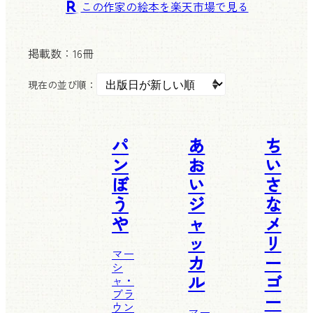
この作家の絵本
掲載数：
16冊
現在の並び順：
パ
あ
ち
ン
お
い
ぼ
い
さ
う
ジ
な
や
ャ
メ
ッ
リ
マー
カ
ー
シ
ル
ゴ
ャ・
ブラ
ー
ウン
マー