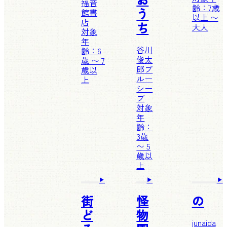
福音
齢：7歳
う
館書
以上 〜
店
ち
大人
対象
年
谷川
齢：6
俊太
歳 〜 7
郎
ブ
歳以
ルー
上
シー
プ
対象
年
齢：
3歳
〜 5
歳以
上
街
怪
の
ど
物
junaida