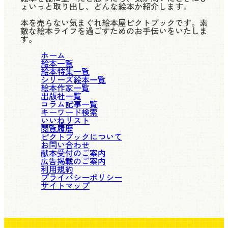
ょいっと取り出し、どんな絵本か紹介します。
本を売らない気まぐれ絵本屋ピクトブックです。素
敵な絵本ライフを過ごすためのお手伝いをいたしま
す。
ホーム
絵本一覧
絵本特集一覧
シリーズ絵本一覧
絵本作家一覧
出版社一覧
コラム記事一覧
キーワード検索
いいねリスト
閲覧履歴
ピクトブックについて
お問い合わせ
献本受付のご案内
広告掲載のご案内
利用規約
プライバシーポリシー
サイトマップ