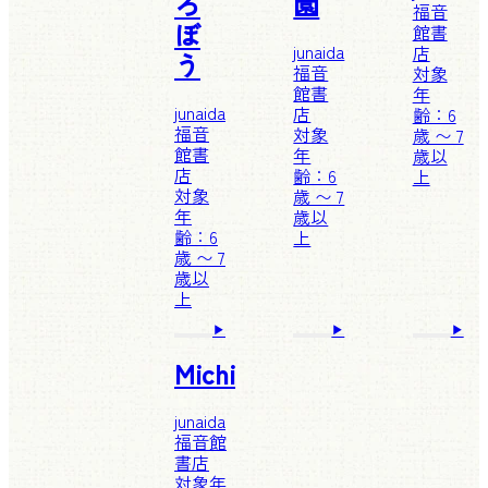
ろ
園
福音
ぼ
館書
junaida
店
う
福音
対象
館書
年
junaida
店
齢：6
福音
対象
歳 〜 7
館書
年
歳以
店
齢：6
上
対象
歳 〜 7
年
歳以
齢：6
上
歳 〜 7
歳以
上
Michi
junaida
福音館
書店
対象年