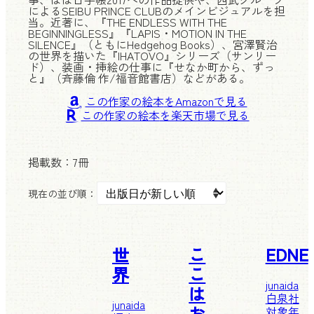
によるSEIBU PRINCE CLUBのメインビジュアルを担
当。近著に、『THE ENDLESS WITH THE
BEGINNINGLESS』『LAPIS・MOTION IN THE
SILENCE』（ともにHedgehog Books）、宮澤賢治
の世界を描いた『IHATOVO』シリーズ（サンリー
ド）、装画・挿絵の仕事に『せなか町から、ずっ
と』（斉藤倫 作/福音館書店）などがある。
この作家の絵本
この作家の絵本
掲載数：
7冊
現在の並び順：
世
こ
EDNE
界
こ
junaida
は
白泉社
junaida
お
対象年