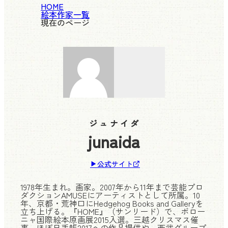
HOME
絵本作家一覧
現在のページ
ジュナイダ
junaida
公式サイト
1978年生まれ。画家。2007年から11年まで芸能プロ
ダクションAMUSEにアーティストとして所属。10
年、京都・荒神口にHedgehog Books and Galleryを
立ち上げる。『HOME』（サンリード）で、ボロー
ニャ国際絵本原画展2015入選。三越クリスマス催
事、ほぼ日手帳2017への作品提供や、西武グループ