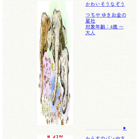
かわいそうなぞう
つちや ゆきお
金の
星社
対象年齢：4歳 〜
大人
からすのパンやさ