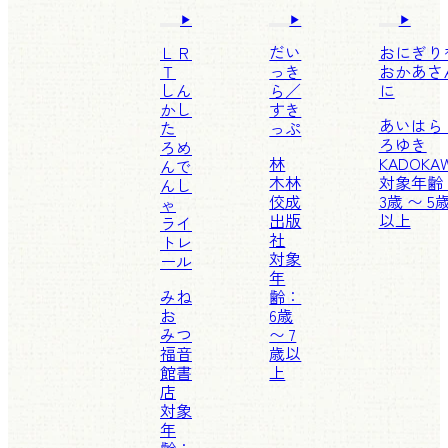
ＬＲ
だい
おにぎり
Ｔ
っき
おかあさ
しん
ら／
に
かし
すき
あいはら
た
っぷ
ろゆき
ろめ
林
KADOKA
んで
木林
対象年齢
んし
佼成
3歳 〜 5
ゃ
出版
以上
ライ
社
トレ
対象
ール
年
みね
齢：
お
6歳
みつ
〜 7
福音
歳以
館書
上
店
対象
年