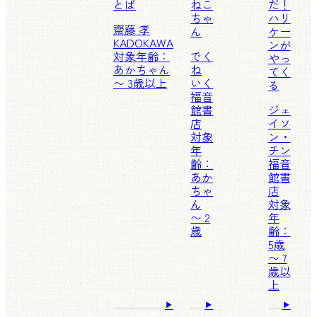
とば
ねこ
だ！
ちゃ
ハリ
齋藤 孝
ん
ケー
KADOKAWA
ンが
対象年齢：
でく
やっ
あかちゃん
ね
てく
〜 3歳以上
いく
る
福音
館書
ジェ
店
イソ
対象
ン・
年
チン
齢：
福音
あか
館書
ちゃ
店
ん
対象
〜 2
年
歳
齢：
5歳
〜 7
歳以
上