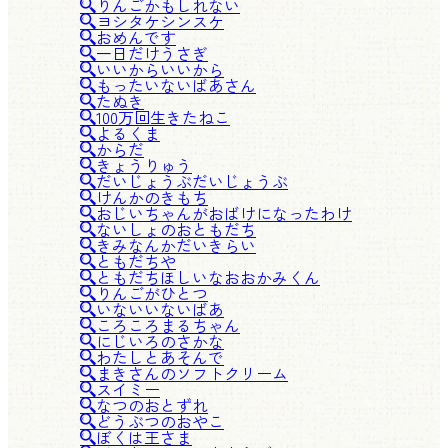
りんごかもしれない
ヨシタケシンスケ
おめんです
一日だけうさぎ
いいからいいから
もったいないばあさん
たぬき
100万回生きたねこ
よるくま
からだ
きょうりゅう
だいじょうぶだいじょうぶ
けんかのきもち
おじいちゃんがおばけになったわけ
ないしょのおともだち
きみなんかだいきらい
ともだちや
ともだちほしいなおおかみくん
りんごがひとつ
いないいないばあ
ころころまるちゃん
にじいろのさかな
わたしとあそんで
まきさんのソフトクリーム
スイミー
なつのおとずれ
どうぶつのおやこ
ぼくは王さま