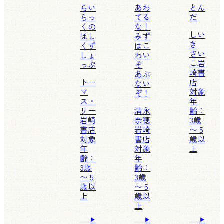
らい
あわ
とん
らっ
てる
だ
くの
な！
しい
ほし
みず
き
くず
はこ
さい
しょ
わい
こ
岩
っぷ
ぞ
崎書
あぶ
トー
店
ない
マ
対象
ぞ！
ス・
年
リー
清永
齢：
岩崎
奈穂
3歳
書店
岩崎
〜 5
対象
書店
歳以
年
対象
上
齢：
年
3歳
齢：
〜 5
3歳
歳以
〜 5
上
歳以
上