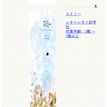
スイミー
レオ＝レオニ
好学
社
対象年齢：3歳 〜
7歳以上