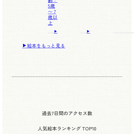
齢：
5歳
〜 7
歳以
上
絵本をもっと見る
過去7日間のアクセス数
人気絵本ランキング
TOP10