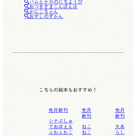
バムとケロのにちようび
おつきさまこんばんは
かにこちゃん
おすしのずかん
こちらの絵本もおすすめ！
先月新刊
先月
先月
新刊
新刊
シナぷしゅ
でおぼえる
ねこ
大あ
ふわふわこ
ねこ
らし