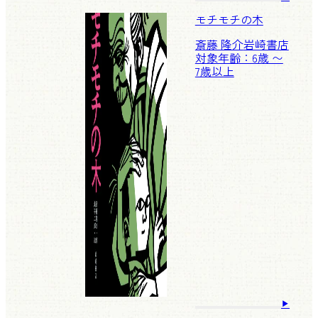
モチモチの木
斎藤 隆介
岩崎書店
対象年齢：6歳 〜
7歳以上