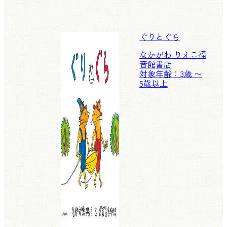
ぐりとぐら
なかがわ りえこ
福
音館書店
対象年齢：3歳 〜
5歳以上