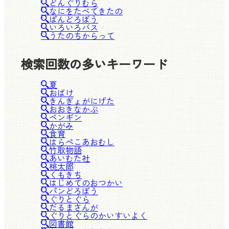
どんぐりむら
なにをたべてきたの
ぱんどろぼう
いろいろバス
うたのちからって
検索回数の多いキーワード
夏
おばけ
きんぎょがにげた
おおきなかぶ
ペンギン
かがみ
食育
はらぺこあおむし
竹取物語
あいむた社
桃太郎
くもきち
はじめてのおつかい
パンどろぼう
ぐりとぐら
だるまさんが
ぐりとぐらのかいすいよく
図書館