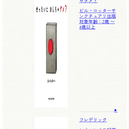
ゃダメ？
ビル・コッター
サ
ンクチュアリ出版
対象年齢：2歳 〜
4歳以上
フレデリック