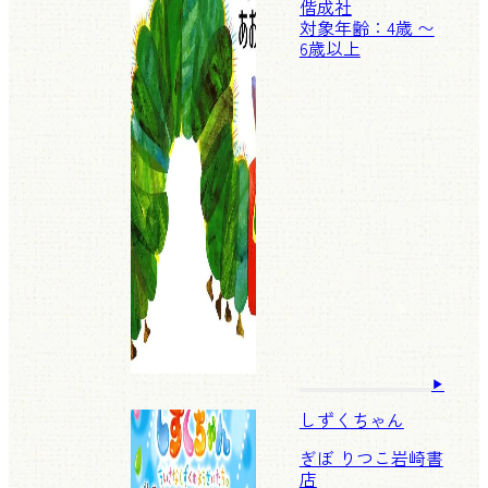
偕成社
対象年齢：4歳 〜
6歳以上
しずくちゃん
ぎぼ りつこ
岩崎書
店