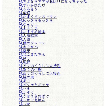
さよならママがおばけになっちゃった
すいかばたけ
ふみきり
踏切
かまくらレストラン
めっきらもっきら
どんどこ
よるくま
おすすめ絵本
人気絵本
人気
僕のクレヨン
ぬりかべ
富安
ねこまたさん
祭り
風邪
アリのくらしに大接近
ありの生態
ありのくらしに大接近
蟻の巣
あり
ピッケとポッケ
ハル
かぞく
うきうきおばけ
しかけえほん
しか