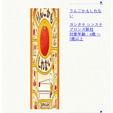
りんごかもしれな
い
ヨシタケ シンスケ
ブロンズ新社
対象年齢：4歳 〜
7歳以上