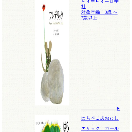
レオ＝レオニ
好学
社
対象年齢：3歳 〜
7歳以上
はらぺこあおむし
エリック＝カール