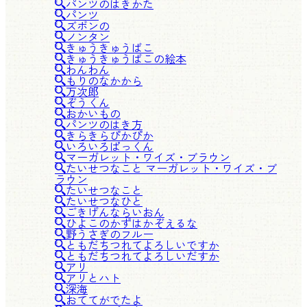
パンツのはきかた
パンツ
ズボンの
ノンタン
きゅうきゅうばこ
きゅうきゅうばこの絵本
わんわん
もりのなかから
万次郎
ぞうくん
おかいもの
パンツのはき方
きらきらぴかぴか
いろいろぱっくん
マーガレット・ワイズ・ブラウン
たいせつなこと マーガレット・ワイズ・ブ
ラウン
たいせつなこと
たいせつなひと
ごきげんならいおん
ひよこのかずはかぞえるな
野うさぎのフルー
ともだちつれてよろしいですか
ともだちつれてよろしいだすか
アリ
アリとハト
深海
おててがでたよ