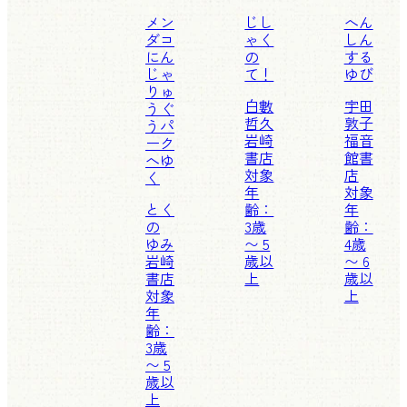
メン
じし
へん
ダコ
ゃく
しん
にん
の
する
じゃ
て！
ゆび
りゅ
白數
宇田
うぐ
哲久
敦子
うパ
岩崎
福音
ーク
書店
館書
へゆ
対象
店
く
年
対象
とく
齢：
年
の
3歳
齢：
ゆみ
〜 5
4歳
岩崎
歳以
〜 6
書店
上
歳以
対象
上
年
齢：
3歳
〜 5
歳以
上