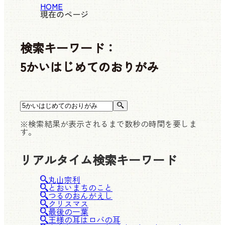
HOME
現在のページ
検索キーワード：
5かいはじめてのおりがみ
※検索結果が表示されるまで数秒の時間を要しま
す。
リアルタイム検索キーワード
丸山宗利
とおいまちのこと
つるのおんがえし
クリスマス
最後の一葉
王様の耳はロバの耳