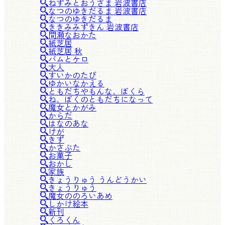
ねずみとおうさま 岩波書店
なつのゆきだるま 岩波書店
なつのゆきだるま
ききみみずきん 岩波書店
間瀬なおかた
紙芝居
紙芝居 秋
バムとケロ
大人
すいかのたび
ゆかいなかえる
ともだちやもんな、ぼくら
ね、ぼくのともだちになって
魔女とかがみ
からだ
はなのあな
けが
きず
かさぶた
お菓子
おかし
家族
きょうりゅう うんどうかい
きょうりゅう
魔女ののろいあめ
しかけ絵本
新刊
くろくん