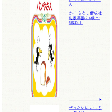
ん
かこ さとし
偕成社
対象年齢：4歳 〜
6歳以上
ぜったいに おしち