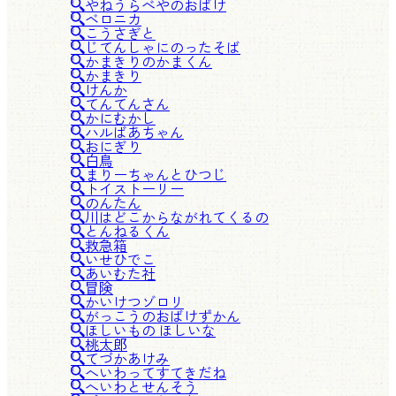
やねうらべやのおばけ
ベロニカ
こうさぎと
じてんしゃにのったそば
かまきりのかまくん
かまきり
けんか
てんてんさん
かにむかし
ハルばあちゃん
おにぎり
白鳥
まりーちゃんとひつじ
トイストーリー
のんたん
川はどこからながれてくるの
とんねるくん
救急箱
いせひでこ
あいむた社
冒険
かいけつゾロリ
がっこうのおばけずかん
ほしいもの ほしいな
桃太郎
てづかあけみ
へいわってすてきだね
へいわとせんそう