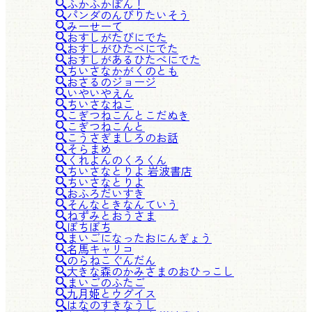
ふかふかぽん！
パンダのんびりたいそう
みーせーて
おすしがたびにでた
おすしがひたべにでた
おすしがあるひたべにでた
ちいさなかがくのとも
おさるのジョージ
いやいやえん
ちいさなねこ
こぎつねこんとこだぬき
こぎつねこんと
こうさぎましろのお話
そらまめ
くれよんのくろくん
ちいさなとりよ 岩波書店
ちいさなとりよ
おふろだいすき
そんなときなんていう
ねずみとおうさま
ぼちぼち
まいごになったおにんぎょう
名馬キャリコ
のらねこぐんだん
大きな森のかみさまのおひっこし
まいごのふたご
九月姫とウグイス
はなのすきなうし