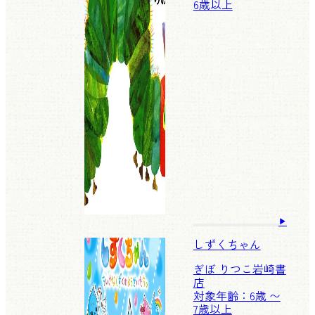
6歳以上
しずくちゃん
ぎぼ りつこ
岩崎書
店
対象年齢：6歳 〜
7歳以上