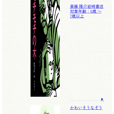
斎藤 隆介
岩崎書店
対象年齢：6歳 〜
7歳以上
かわいそうなぞう