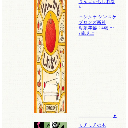
りんごかもしれな
い
ヨシタケ シンスケ
ブロンズ新社
対象年齢：4歳 〜
7歳以上
モチモチの木