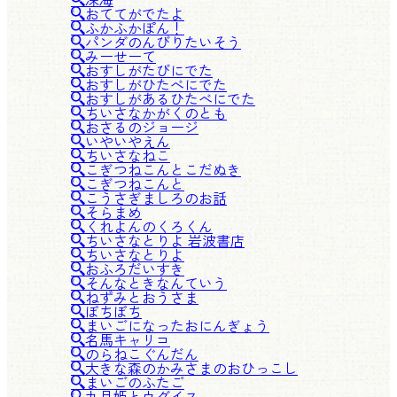
おててがでたよ
ふかふかぽん！
パンダのんびりたいそう
みーせーて
おすしがたびにでた
おすしがひたべにでた
おすしがあるひたべにでた
ちいさなかがくのとも
おさるのジョージ
いやいやえん
ちいさなねこ
こぎつねこんとこだぬき
こぎつねこんと
こうさぎましろのお話
そらまめ
くれよんのくろくん
ちいさなとりよ 岩波書店
ちいさなとりよ
おふろだいすき
そんなときなんていう
ねずみとおうさま
ぼちぼち
まいごになったおにんぎょう
名馬キャリコ
のらねこぐんだん
大きな森のかみさまのおひっこし
まいごのふたご
九月姫とウグイス