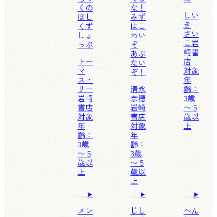
くの
な！
しい
ほし
みず
き
くず
はこ
さい
しょ
わい
こ
岩
っぷ
ぞ
崎書
あぶ
トー
店
ない
マ
対象
ぞ！
ス・
年
リー
清永
齢：
岩崎
奈穂
3歳
書店
岩崎
〜 5
対象
書店
歳以
年
対象
上
齢：
年
3歳
齢：
〜 5
3歳
歳以
〜 5
上
歳以
上
メン
じし
へん