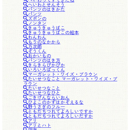
へいわとせんそう
パンツのはきかた
パンツ
ズボンの
ノンタン
きゅうきゅうばこ
きゅうきゅうばこの絵本
わんわん
もりのなかから
万次郎
ぞうくん
おかいもの
パンツのはき方
きらきらぴかぴか
いろいろぱっくん
マーガレット・ワイズ・ブラウン
たいせつなこと マーガレット・ワイズ・ブ
ラウン
たいせつなこと
たいせつなひと
ごきげんならいおん
ひよこのかずはかぞえるな
野うさぎのフルー
ともだちつれてよろしいですか
ともだちつれてよろしいだすか
アリ
アリとハト
深海