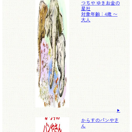
つちや ゆきお
金の
星社
対象年齢：4歳 〜
大人
からすのパンやさ
ん