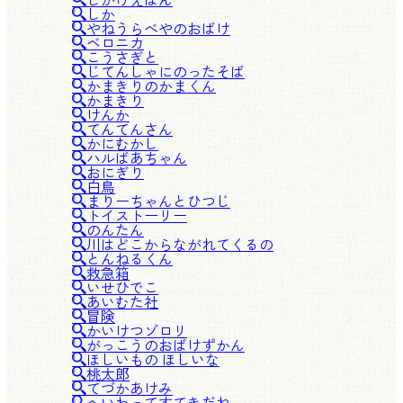
しか
やねうらべやのおばけ
ベロニカ
こうさぎと
じてんしゃにのったそば
かまきりのかまくん
かまきり
けんか
てんてんさん
かにむかし
ハルばあちゃん
おにぎり
白鳥
まりーちゃんとひつじ
トイストーリー
のんたん
川はどこからながれてくるの
とんねるくん
救急箱
いせひでこ
あいむた社
冒険
かいけつゾロリ
がっこうのおばけずかん
ほしいもの ほしいな
桃太郎
てづかあけみ
へいわってすてきだね