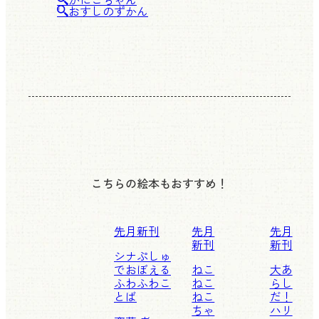
おすしのずかん
こちらの絵本もおすすめ！
先月新刊
先月
先月
新刊
新刊
シナぷしゅ
でおぼえる
ねこ
大あ
ふわふわこ
ねこ
らし
とば
ねこ
だ！
ちゃ
ハリ