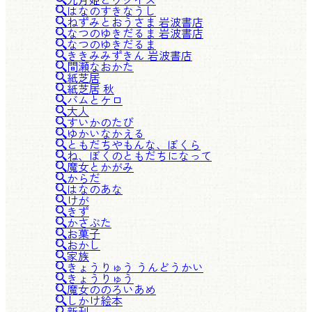
はなのすきなうし
ねずみとおうさま 岩波書店
なつのゆきだるま 岩波書店
なつのゆきだるま
ききみみずきん 岩波書店
間瀬なおかた
紙芝居
紙芝居 秋
バムとケロ
大人
すいかのたび
ゆかいなかえる
ともだちやもんな、ぼくら
ね、ぼくのともだちになって
魔女とかがみ
からだ
はなのあな
けが
きず
かさぶた
お菓子
おかし
家族
きょうりゅう うんどうかい
きょうりゅう
魔女ののろいあめ
しかけ絵本
新刊