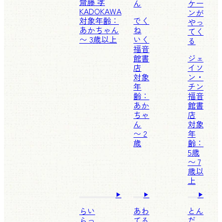
齋藤 孝
ん
ケー
KADOKAWA
ンが
対象年齢：
でく
やっ
あかちゃん
ね
てく
〜 3歳以上
いく
る
福音
館書
ジェ
店
イソ
対象
ン・
年
チン
齢：
福音
あか
館書
ちゃ
店
ん
対象
〜 2
年
歳
齢：
5歳
〜 7
歳以
上
らい
あわ
とん
らっ
てる
だ