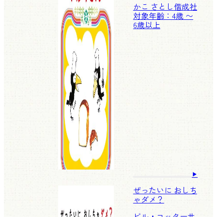
かこ さとし
偕成社
対象年齢：4歳 〜
6歳以上
ぜったいに おしち
ゃダメ？
ビル・コッター
サ