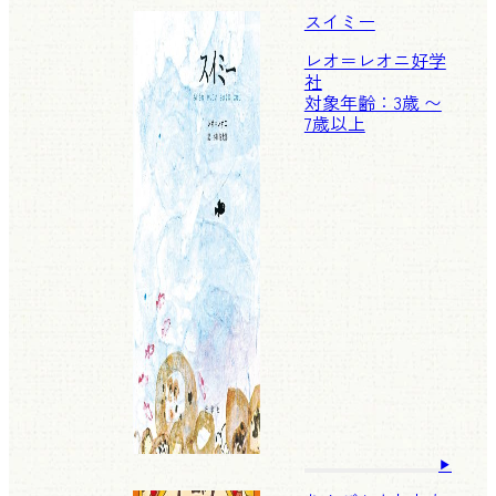
スイミー
レオ＝レオニ
好学
社
対象年齢：3歳 〜
7歳以上