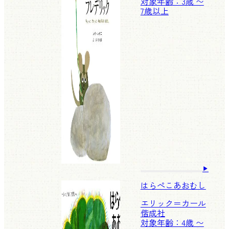
対象年齢：3歳 〜
7歳以上
はらぺこあおむし
エリック＝カール
偕成社
対象年齢：4歳 〜