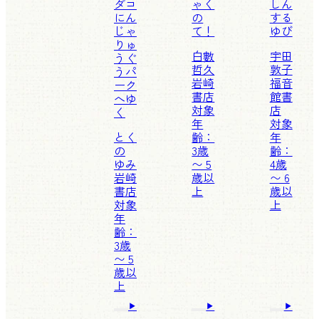
ダコ
ゃく
しん
にん
の
する
じゃ
て！
ゆび
りゅ
白數
宇田
うぐ
哲久
敦子
うパ
岩崎
福音
ーク
書店
館書
へゆ
対象
店
く
年
対象
とく
齢：
年
の
3歳
齢：
ゆみ
〜 5
4歳
岩崎
歳以
〜 6
書店
上
歳以
対象
上
年
齢：
3歳
〜 5
歳以
上