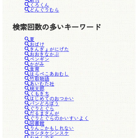
くろくん
どんぐりむら
検索回数の多いキーワード
夏
おばけ
きんぎょがにげた
おおきなかぶ
ペンギン
かがみ
食育
はらぺこあおむし
竹取物語
あいむた社
桃太郎
くもきち
はじめてのおつかい
パンどろぼう
ぐりとぐら
だるまさんが
ぐりとぐらのかいすいよく
図書館
りんごかもしれない
ヨシタケシンスケ
おめんです