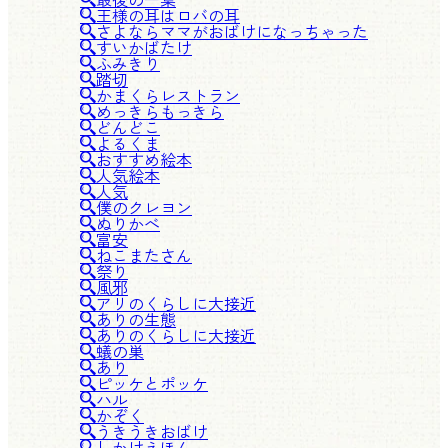
王様の耳はロバの耳
さよならママがおばけになっちゃった
すいかばたけ
ふみきり
踏切
かまくらレストラン
めっきらもっきら
どんどこ
よるくま
おすすめ絵本
人気絵本
人気
僕のクレヨン
ぬりかべ
富安
ねこまたさん
祭り
風邪
アリのくらしに大接近
ありの生態
ありのくらしに大接近
蟻の巣
あり
ピッケとポッケ
ハル
かぞく
うきうきおばけ
しかけえほん