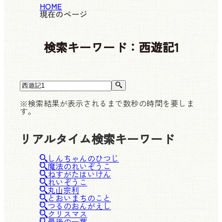
HOME
現在のページ
検索キーワード：
西遊記1
※検索結果が表示されるまで数秒の時間を要しま
す。
リアルタイム検索キーワード
しんちゃんのひつじ
魔法のれいぞうこ
ねすがたはいけん
れいぞうこ
丸山宗利
とおいまちのこと
つるのおんがえし
クリスマス
最後の一葉