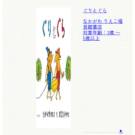
ぐりとぐら
なかがわ りえこ
福
音館書店
対象年齢：3歳 〜
5歳以上