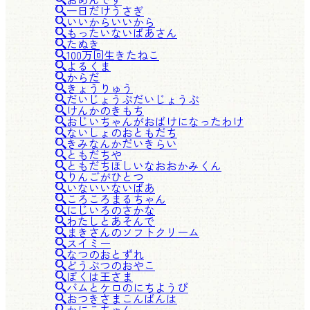
一日だけうさぎ
いいからいいから
もったいないばあさん
たぬき
100万回生きたねこ
よるくま
からだ
きょうりゅう
だいじょうぶだいじょうぶ
けんかのきもち
おじいちゃんがおばけになったわけ
ないしょのおともだち
きみなんかだいきらい
ともだちや
ともだちほしいなおおかみくん
りんごがひとつ
いないいないばあ
ころころまるちゃん
にじいろのさかな
わたしとあそんで
まきさんのソフトクリーム
スイミー
なつのおとずれ
どうぶつのおやこ
ぼくは王さま
バムとケロのにちようび
おつきさまこんばんは
かにこちゃん