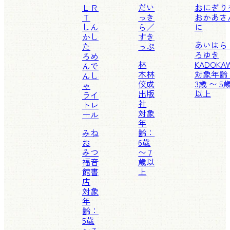
ＬＲ
だい
おにぎり
Ｔ
っき
おかあさ
しん
ら／
に
かし
すき
あいはら
た
っぷ
ろゆき
ろめ
林
KADOKA
んで
木林
対象年齢
んし
佼成
3歳 〜 5
ゃ
出版
以上
ライ
社
トレ
対象
ール
年
みね
齢：
お
6歳
みつ
〜 7
福音
歳以
館書
上
店
対象
年
齢：
5歳