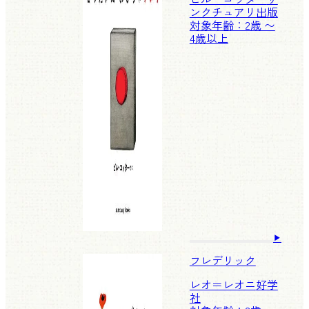
ンクチュアリ出版
対象年齢：2歳 〜
4歳以上
フレデリック
レオ＝レオニ
好学
社