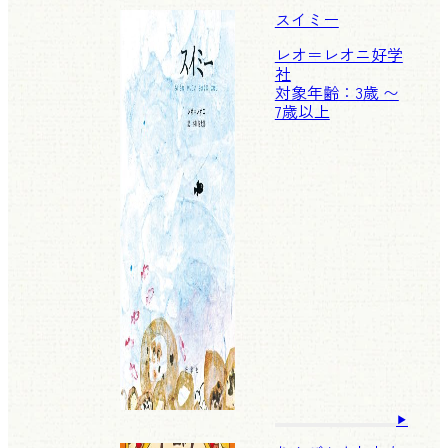
スイミー
レオ＝レオニ
好学
社
対象年齢：3歳 〜
7歳以上