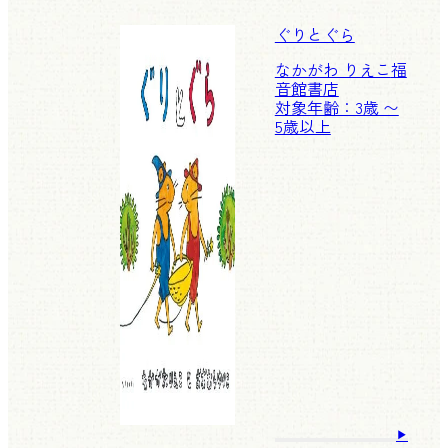
ぐりとぐら
なかがわ りえこ
福
音館書店
対象年齢：3歳 〜
5歳以上