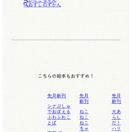
おすしのずかん
こちらの絵本もおすすめ！
先月新刊
先月
先月
新刊
新刊
シナぷしゅ
でおぼえる
ねこ
大あ
ふわふわこ
ねこ
らし
とば
ねこ
だ！
ちゃ
ハリ