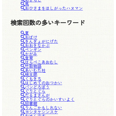
馬
おひさまをほしがったハヌマン
検索回数の多いキーワード
夏
おばけ
きんぎょがにげた
おおきなかぶ
ペンギン
かがみ
食育
はらぺこあおむし
竹取物語
あいむた社
桃太郎
くもきち
はじめてのおつかい
パンどろぼう
ぐりとぐら
だるまさんが
ぐりとぐらのかいすいよく
図書館
りんごかもしれない
ヨシタケシンスケ
おめんです