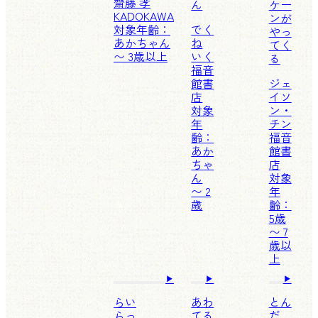
齋藤 孝
ん
ケー
KADOKAWA
ンが
対象年齢：
でく
やっ
あかちゃん
ね
てく
〜 3歳以上
いく
る
福音
館書
ジェ
店
イソ
対象
ン・
年
チン
齢：
福音
あか
館書
ちゃ
店
ん
対象
〜 2
年
歳
齢：
5歳
〜 7
歳以
上
らい
あわ
とん
らっ
てる
だ