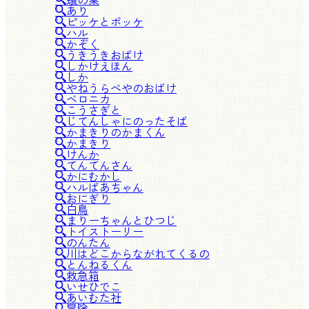
あり
ピッケとポッケ
ハル
かぞく
うきうきおばけ
しかけえほん
しか
やねうらべやのおばけ
ベロニカ
こうさぎと
じてんしゃにのったそば
かまきりのかまくん
かまきり
けんか
てんてんさん
かにむかし
ハルばあちゃん
おにぎり
白鳥
まりーちゃんとひつじ
トイストーリー
のんたん
川はどこからながれてくるの
とんねるくん
救急箱
いせひでこ
あいむた社
冒険