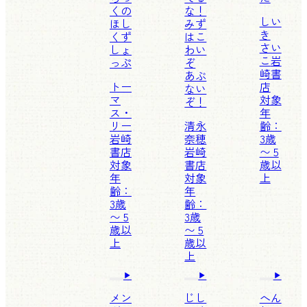
くの
な！
しい
ほし
みず
き
くず
はこ
さい
しょ
わい
こ
岩
っぷ
ぞ
崎書
あぶ
トー
店
ない
マ
対象
ぞ！
ス・
年
リー
清永
齢：
岩崎
奈穂
3歳
書店
岩崎
〜 5
対象
書店
歳以
年
対象
上
齢：
年
3歳
齢：
〜 5
3歳
歳以
〜 5
上
歳以
上
メン
じし
へん