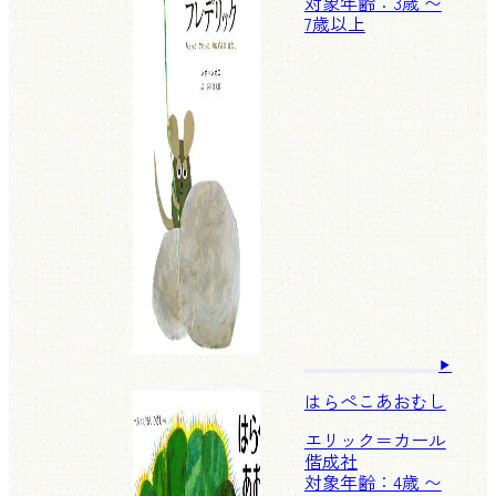
対象年齢：3歳 〜
7歳以上
はらぺこあおむし
エリック＝カール
偕成社
対象年齢：4歳 〜