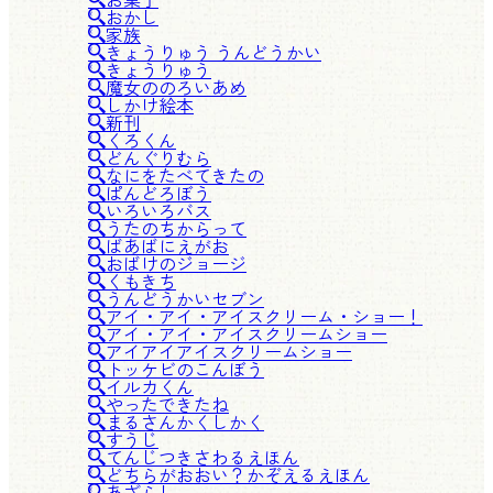
おかし
家族
きょうりゅう うんどうかい
きょうりゅう
魔女ののろいあめ
しかけ絵本
新刊
くろくん
どんぐりむら
なにをたべてきたの
ぱんどろぼう
いろいろバス
うたのちからって
ばあばにえがお
おばけのジョージ
くもきち
うんどうかいセブン
アイ・アイ・アイスクリーム・ショー！
アイ・アイ・アイスクリームショー
アイアイアイスクリームショー
トッケビのこんぼう
イルカくん
やったできたね
まるさんかくしかく
すうじ
てんじつきさわるえほん
どちらがおおい？かぞえるえほん
あざらし