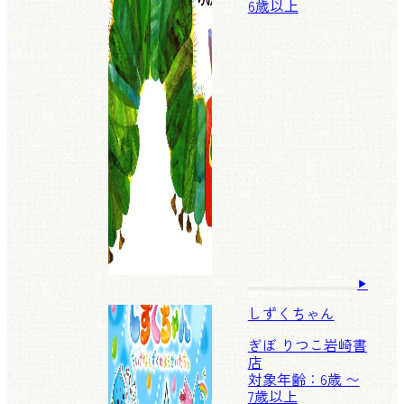
6歳以上
しずくちゃん
ぎぼ りつこ
岩崎書
店
対象年齢：6歳 〜
7歳以上