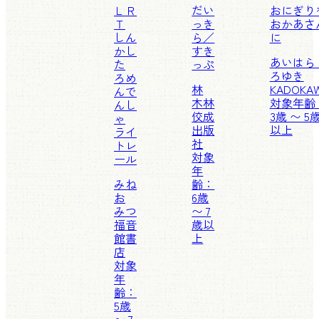
ＬＲ
だい
おにぎり
Ｔ
っき
おかあさ
しん
ら／
に
かし
すき
あいはら
た
っぷ
ろゆき
ろめ
林
KADOKA
んで
木林
対象年齢
んし
佼成
3歳 〜 5
ゃ
出版
以上
ライ
社
トレ
対象
ール
年
みね
齢：
お
6歳
みつ
〜 7
福音
歳以
館書
上
店
対象
年
齢：
5歳