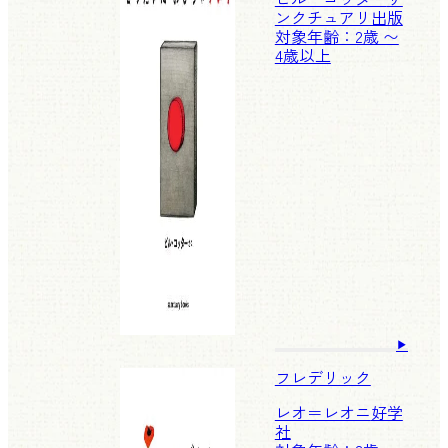
ンクチュアリ出版
対象年齢：2歳 〜
4歳以上
フレデリック
レオ＝レオニ
好学
社