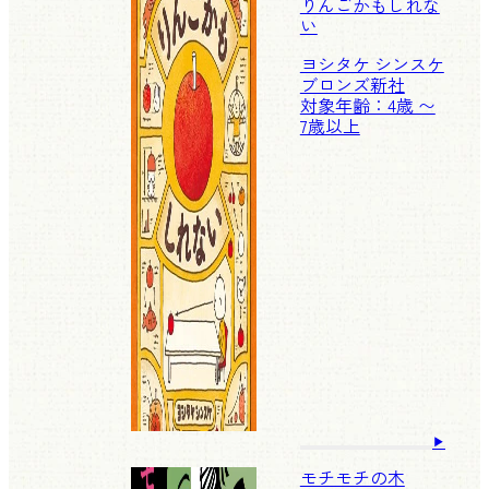
りんごかもしれな
い
ヨシタケ シンスケ
ブロンズ新社
対象年齢：4歳 〜
7歳以上
モチモチの木