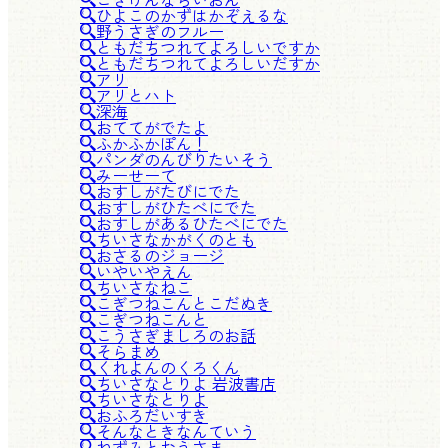
ひよこのかずはかぞえるな
野うさぎのフルー
ともだちつれてよろしいですか
ともだちつれてよろしいだすか
アリ
アリとハト
深海
おててがでたよ
ふかふかぽん！
パンダのんびりたいそう
みーせーて
おすしがたびにでた
おすしがひたべにでた
おすしがあるひたべにでた
ちいさなかがくのとも
おさるのジョージ
いやいやえん
ちいさなねこ
こぎつねこんとこだぬき
こぎつねこんと
こうさぎましろのお話
そらまめ
くれよんのくろくん
ちいさなとりよ 岩波書店
ちいさなとりよ
おふろだいすき
そんなときなんていう
ねずみとおうさま