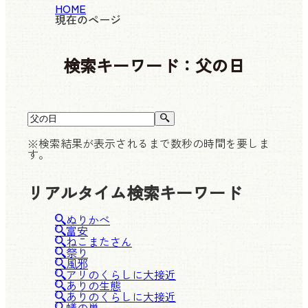
HOME
現在のページ
検索キーワード：
父の日
※検索結果が表示されるまで数秒の時間を要しま
す。
リアルタイム検索キーワード
ぬりかべ
富安
ねこまたさん
祭り
風邪
アリのくらしに大接近
ありの生態
ありのくらしに大接近
蟻の巣