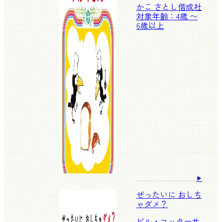
かこ さとし
偕成社
対象年齢：4歳 〜
6歳以上
ぜったいに おしち
ゃダメ？
ビル・コッター
サ