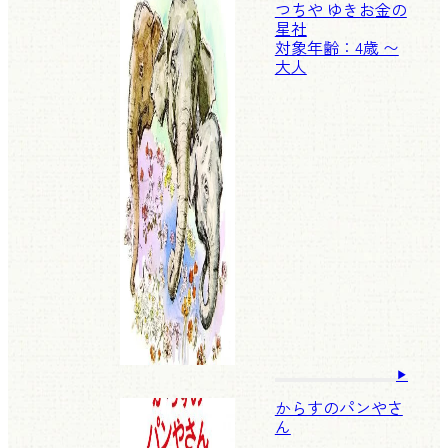
つちや ゆきお
金の
星社
対象年齢：4歳 〜
大人
からすのパンやさ
ん