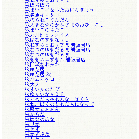
ぼちぼち
まいごになったおにんぎょう
名馬キャリコ
のらねこぐんだん
大きな森のかみさまのおひっこし
まいごのふたご
九月姫とウグイス
はなのすきなうし
ねずみとおうさま 岩波書店
なつのゆきだるま 岩波書店
なつのゆきだるま
ききみみずきん 岩波書店
間瀬なおかた
紙芝居
紙芝居 秋
バムとケロ
大人
すいかのたび
ゆかいなかえる
ともだちやもんな、ぼくら
ね、ぼくのともだちになって
魔女とかがみ
からだ
はなのあな
けが
きず
かさぶた
お菓子