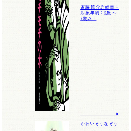
斎藤 隆介
岩崎書店
対象年齢：6歳 〜
7歳以上
かわいそうなぞう