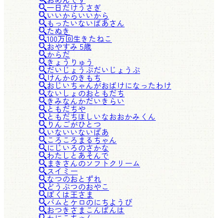
一日だけうさぎ
いいからいいから
もったいないばあさん
たぬき
100万回生きたねこ
おやすみ 5歳
からだ
きょうりゅう
だいじょうぶだいじょうぶ
けんかのきもち
おじいちゃんがおばけになったわけ
ないしょのおともだち
きみなんかだいきらい
ともだちや
ともだちほしいなおおかみくん
りんごがひとつ
いないいないばあ
ころころまるちゃん
にじいろのさかな
わたしとあそんで
まきさんのソフトクリーム
スイミー
なつのおとずれ
どうぶつのおやこ
ぼくは王さま
バムとケロのにちようび
おつきさまこんばんは
かにこちゃん