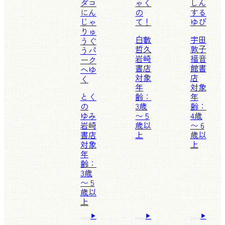
ダコ
ゃく
しん
にん
の
する
じゃ
て！
ゆび
りゅ
白數
宇田
うぐ
哲久
敦子
うパ
岩崎
福音
ーク
書店
館書
へゆ
対象
店
く
年
対象
とく
齢：
年
の
3歳
齢：
ゆみ
〜 5
4歳
岩崎
歳以
〜 6
書店
上
歳以
対象
上
年
齢：
3歳
〜 5
歳以
上