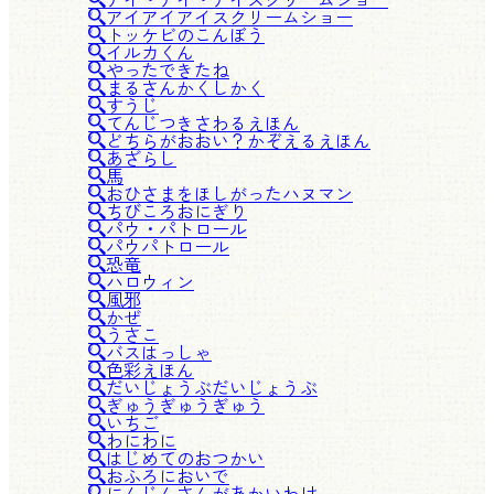
アイアイアイスクリームショー
トッケビのこんぼう
イルカくん
やったできたね
まるさんかくしかく
すうじ
てんじつきさわるえほん
どちらがおおい？かぞえるえほん
あざらし
馬
おひさまをほしがったハヌマン
ちびころおにぎり
パウ・パトロール
パウパトロール
恐竜
ハロウィン
風邪
かぜ
うさこ
バスはっしゃ
色彩えほん
だいじょうぶだいじょうぶ
ぎゅうぎゅうぎゅう
いちご
わにわに
はじめてのおつかい
おふろにおいで
にんじんさんがあかいわけ