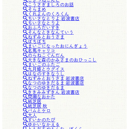
こうさぎましろのお話
そらまめ
くれよんのくろくん
ちいさなとりよ 岩波書店
ちいさなとりよ
おふろだいすき
そんなときなんていう
ねずみとおうさま
ぼちぼち
まいごになったおにんぎょう
名馬キャリコ
のらねこぐんだん
大きな森のかみさまのおひっこし
まいごのふたご
九月姫とウグイス
はなのすきなうし
ねずみとおうさま 岩波書店
なつのゆきだるま 岩波書店
なつのゆきだるま
ききみみずきん 岩波書店
間瀬なおかた
紙芝居
紙芝居 秋
バムとケロ
大人
すいかのたび
ゆかいなかえる
ともだちやもんな、ぼくら