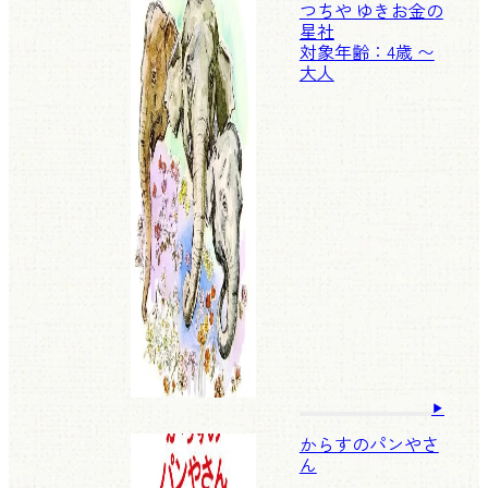
つちや ゆきお
金の
星社
対象年齢：4歳 〜
大人
からすのパンやさ
ん