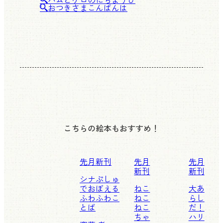
おつきさまこんばんは
こちらの絵本もおすすめ！
先月新刊
先月
先月
新刊
新刊
シナぷしゅ
でおぼえる
ねこ
大あ
ふわふわこ
ねこ
らし
とば
ねこ
だ！
ちゃ
ハリ