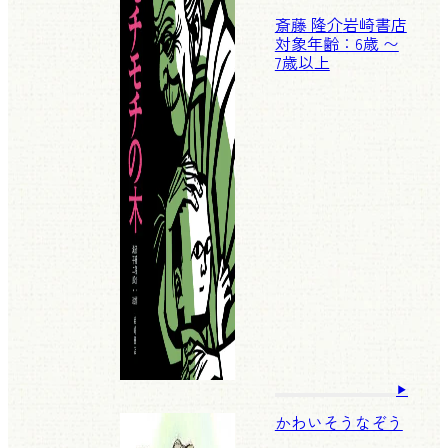
斎藤 隆介
岩崎書店
対象年齢：6歳 〜
7歳以上
かわいそうなぞう