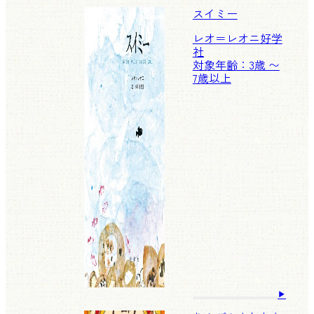
スイミー
レオ＝レオニ
好学
社
対象年齢：3歳 〜
7歳以上