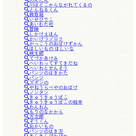
川はどこからながれてくるの
とんねるくん
救急箱
いせひでこ
あいむた社
冒険
しかけえほん
かいけつゾロリ
がっこうのおばけずかん
ほしいもの ほしいな
桃太郎
てづかあけみ
へいわってすてきだね
へいわとせんそう
パンツのはきかた
パンツ
ズボンの
やねうらべやのおばけ
ノンタン
きゅうきゅうばこ
きゅうきゅうばこの絵本
わんわん
もりのなかから
万次郎
ぞうくん
おかいもの
パンツのはき方
きらきらぴかぴか