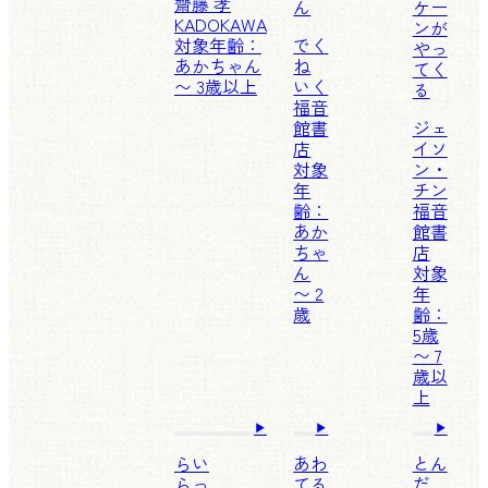
齋藤 孝
ん
ケー
KADOKAWA
ンが
対象年齢：
でく
やっ
あかちゃん
ね
てく
〜 3歳以上
いく
る
福音
館書
ジェ
店
イソ
対象
ン・
年
チン
齢：
福音
あか
館書
ちゃ
店
ん
対象
〜 2
年
歳
齢：
5歳
〜 7
歳以
上
らい
あわ
とん
らっ
てる
だ