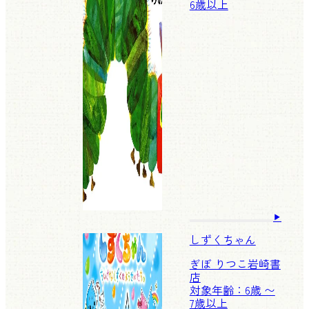
6歳以上
しずくちゃん
ぎぼ りつこ
岩崎書
店
対象年齢：6歳 〜
7歳以上