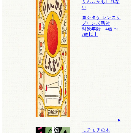
りんごかもしれな
い
ヨシタケ シンスケ
ブロンズ新社
対象年齢：4歳 〜
7歳以上
モチモチの木