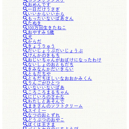
おめんです
一日だけうさぎ
いいからいいから
もったいないばあさん
たぬき
100万回生きたねこ
おやすみ 5歳
犬
からだ
きょうりゅう
だいじょうぶだいじょうぶ
けんかのきもち
おじいちゃんがおばけになったわけ
ないしょのおともだち
きみなんかだいきらい
ともだちや
ともだちほしいなおおかみくん
りんごがひとつ
いないいないばあ
ころころまるちゃん
にじいろのさかな
わたしとあそんで
まきさんのソフトクリーム
スイミー
なつのおとずれ
どうぶつのおやこ
ぼくは王さま
バムとケロのにちようび