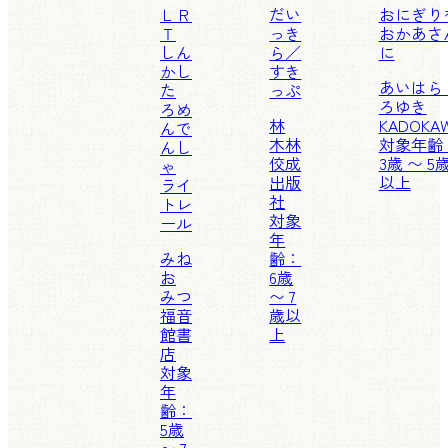
ＬＲ
だい
おにぎり
Ｔ
っき
おかあさ
しん
ら／
に
かし
すき
あいはら
た
っぷ
ろゆき
ろめ
林
KADOKA
んで
木林
対象年齢
んし
佼成
3歳 〜 5
ゃ
出版
以上
ライ
社
トレ
対象
ール
年
みね
齢：
お
6歳
みつ
〜 7
福音
歳以
館書
上
店
対象
年
齢：
5歳