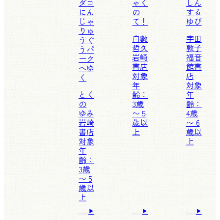
ダコ
ゃく
しん
にん
の
する
じゃ
て！
ゆび
りゅ
白數
宇田
うぐ
哲久
敦子
うパ
岩崎
福音
ーク
書店
館書
へゆ
対象
店
く
年
対象
とく
齢：
年
の
3歳
齢：
ゆみ
〜 5
4歳
岩崎
歳以
〜 6
書店
上
歳以
対象
上
年
齢：
3歳
〜 5
歳以
上