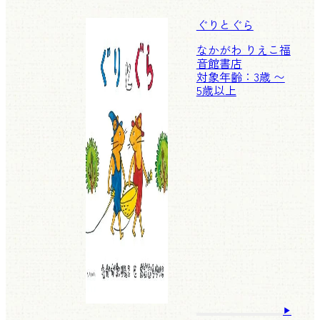
ぐりとぐら
なかがわ りえこ
福
音館書店
対象年齢：3歳 〜
5歳以上