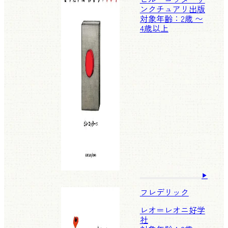
ンクチュアリ出版
対象年齢：2歳 〜
4歳以上
フレデリック
レオ＝レオニ
好学
社