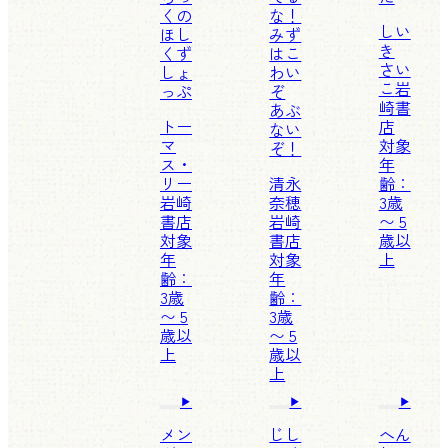
くの
な！
しい
ほし
みず
き
くず
はこ
さい
しょ
わい
こ
岩
っぷ
ぞ
崎書
あぶ
トー
店
ない
マ
対象
ぞ！
ス・
年
リー
清永
齢：
岩崎
奈穂
3歳
書店
岩崎
〜 5
対象
書店
歳以
年
対象
上
齢：
年
3歳
齢：
〜 5
3歳
歳以
〜 5
上
歳以
上
メン
じし
へん