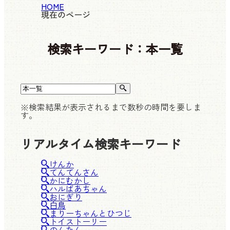
HOME
現在のページ
検索キーワード：
本一覧
※検索結果が表示されるまで数秒の時間を要しま
す。
リアルタイム検索キーワード
けんか
てんてんさん
かにむかし
ハルばあちゃん
おにぎり
白鳥
まりーちゃんとひつじ
トイストーリー
のんたん