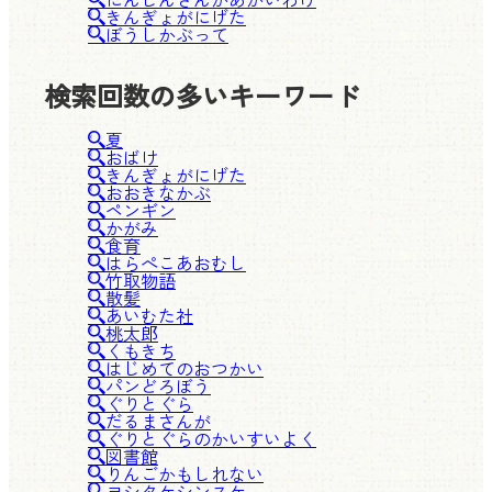
きんぎょがにげた
ぼうしかぶって
検索回数の多いキーワード
夏
おばけ
きんぎょがにげた
おおきなかぶ
ペンギン
かがみ
食育
はらぺこあおむし
竹取物語
散髪
あいむた社
桃太郎
くもきち
はじめてのおつかい
パンどろぼう
ぐりとぐら
だるまさんが
ぐりとぐらのかいすいよく
図書館
りんごかもしれない
ヨシタケシンスケ