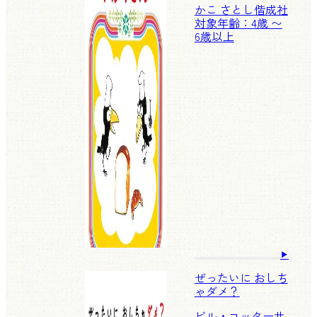
かこ さとし
偕成社
対象年齢：4歳 〜
6歳以上
ぜったいに おしち
ゃダメ？
ビル・コッター
サ