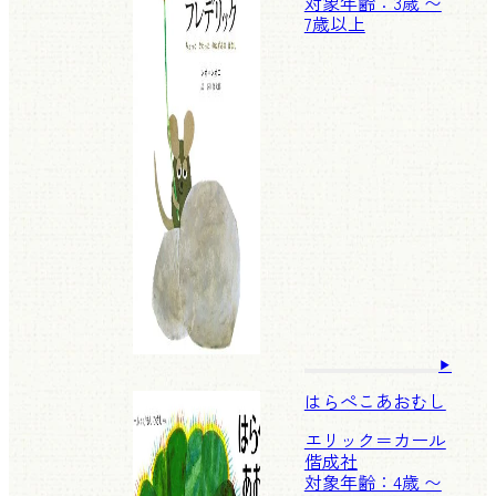
対象年齢：3歳 〜
7歳以上
はらぺこあおむし
エリック＝カール
偕成社
対象年齢：4歳 〜