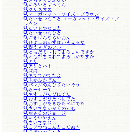
いろいろぱっくん
クリスマス
マーガレット・ワイズ・ブラウン
たいせつなこと マーガレット・ワイズ・ブ
ラウン
たいせつなこと
たいせつなひと
ごきげんならいおん
ひよこのかずはかぞえるな
野うさぎのフルー
ともだちつれてよろしいですか
ともだちつれてよろしいだすか
アリ
アリとハト
深海
おててがでたよ
ふかふかぽん！
パンダのんびりたいそう
みーせーて
おすしがたびにでた
おすしがひたべにでた
おすしがあるひたべにでた
ちいさなかがくのとも
おさるのジョージ
いやいやえん
ちいさなねこ
こぎつねこんとこだぬき
こぎつねこんと