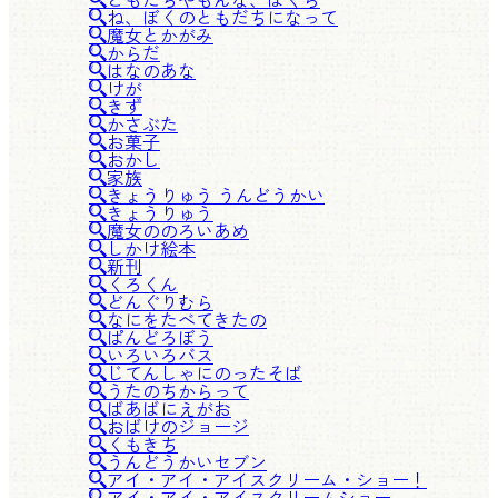
ね、ぼくのともだちになって
魔女とかがみ
からだ
はなのあな
けが
きず
かさぶた
お菓子
おかし
家族
きょうりゅう うんどうかい
きょうりゅう
魔女ののろいあめ
しかけ絵本
新刊
くろくん
どんぐりむら
なにをたべてきたの
ぱんどろぼう
いろいろバス
じてんしゃにのったそば
うたのちからって
ばあばにえがお
おばけのジョージ
くもきち
うんどうかいセブン
アイ・アイ・アイスクリーム・ショー！
アイ・アイ・アイスクリームショー