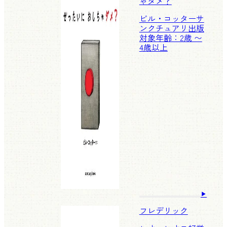
ゃダメ？
ビル・コッター
サ
ンクチュアリ出版
対象年齢：2歳 〜
4歳以上
フレデリック