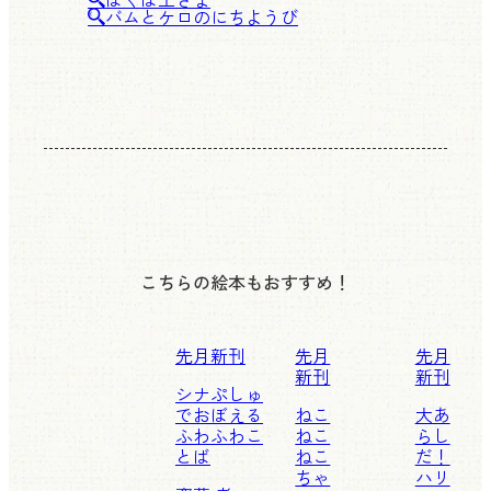
バムとケロのにちようび
こちらの絵本もおすすめ！
先月新刊
先月
先月
新刊
新刊
シナぷしゅ
でおぼえる
ねこ
大あ
ふわふわこ
ねこ
らし
とば
ねこ
だ！
ちゃ
ハリ