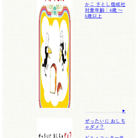
かこ さとし
偕成社
対象年齢：4歳 〜
6歳以上
ぜったいに おしち
ゃダメ？
ビル・コッター
サ