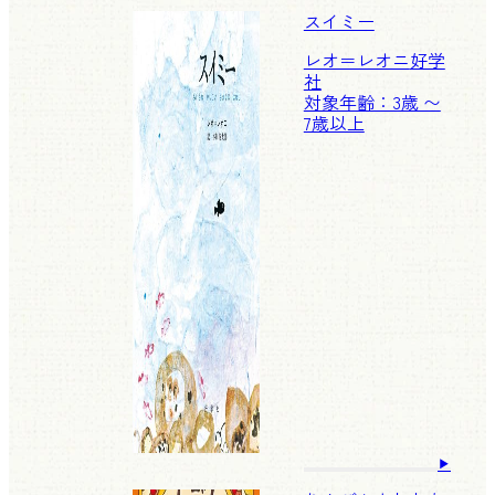
スイミー
レオ＝レオニ
好学
社
対象年齢：3歳 〜
7歳以上