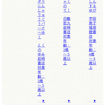
ダコ
ゃく
しん
にん
の
する
じゃ
て！
ゆび
りゅ
白數
宇田
うぐ
哲久
敦子
うパ
岩崎
福音
ーク
書店
館書
へゆ
対象
店
く
年
対象
とく
齢：
年
の
3歳
齢：
ゆみ
〜 5
4歳
岩崎
歳以
〜 6
書店
上
歳以
対象
上
年
齢：
3歳
〜 5
歳以
上