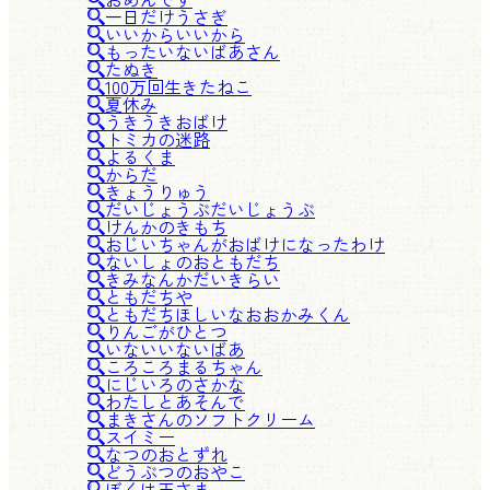
一日だけうさぎ
いいからいいから
もったいないばあさん
たぬき
100万回生きたねこ
夏休み
うきうきおばけ
トミカの迷路
よるくま
からだ
きょうりゅう
だいじょうぶだいじょうぶ
けんかのきもち
おじいちゃんがおばけになったわけ
ないしょのおともだち
きみなんかだいきらい
ともだちや
ともだちほしいなおおかみくん
りんごがひとつ
いないいないばあ
ころころまるちゃん
にじいろのさかな
わたしとあそんで
まきさんのソフトクリーム
スイミー
なつのおとずれ
どうぶつのおやこ
ぼくは王さま