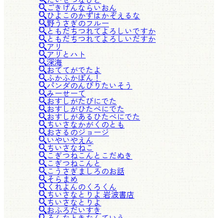
ごきげんならいおん
ひよこのかずはかぞえるな
野うさぎのフルー
ともだちつれてよろしいですか
ともだちつれてよろしいだすか
アリ
アリとハト
深海
おててがでたよ
ふかふかぽん！
パンダのんびりたいそう
みーせーて
おすしがたびにでた
おすしがひたべにでた
おすしがあるひたべにでた
ちいさなかがくのとも
おさるのジョージ
いやいやえん
ちいさなねこ
こぎつねこんとこだぬき
こぎつねこんと
こうさぎましろのお話
そらまめ
くれよんのくろくん
ちいさなとりよ 岩波書店
ちいさなとりよ
おふろだいすき
そんなときなんていう