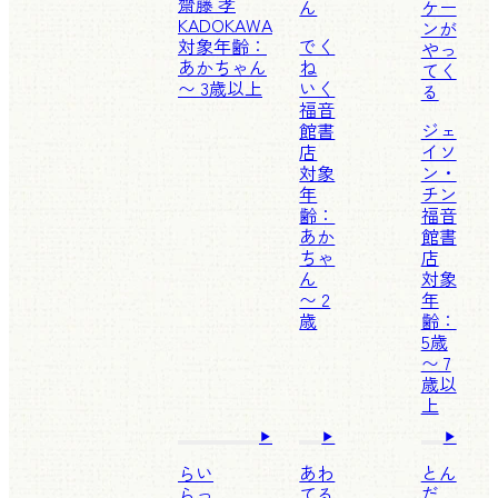
齋藤 孝
ん
ケー
KADOKAWA
ンが
対象年齢：
でく
やっ
あかちゃん
ね
てく
〜 3歳以上
いく
る
福音
館書
ジェ
店
イソ
対象
ン・
年
チン
齢：
福音
あか
館書
ちゃ
店
ん
対象
〜 2
年
歳
齢：
5歳
〜 7
歳以
上
らい
あわ
とん
らっ
てる
だ