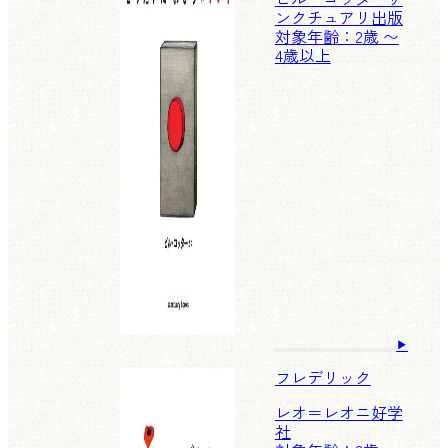
ンクチュアリ出版
対象年齢：2歳 〜
4歳以上
フレデリック
レオ＝レオニ
好学
社