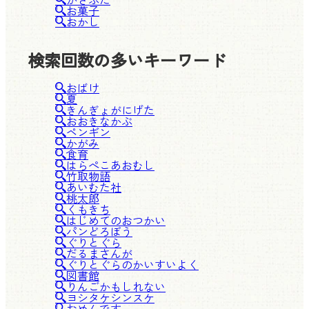
お菓子
おかし
検索回数の多いキーワード
おばけ
夏
きんぎょがにげた
おおきなかぶ
ペンギン
かがみ
食育
はらぺこあおむし
竹取物語
あいむた社
桃太郎
くもきち
はじめてのおつかい
パンどろぼう
ぐりとぐら
だるまさんが
ぐりとぐらのかいすいよく
図書館
りんごかもしれない
ヨシタケシンスケ
おめんです