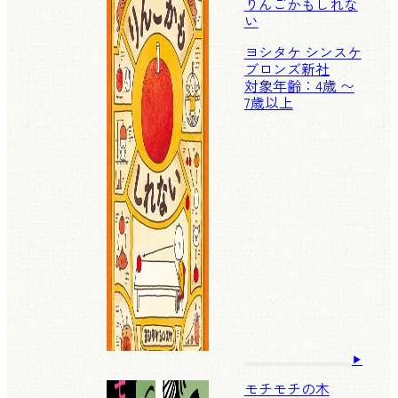
りんごかもしれな
い
ヨシタケ シンスケ
ブロンズ新社
対象年齢：4歳 〜
7歳以上
モチモチの木