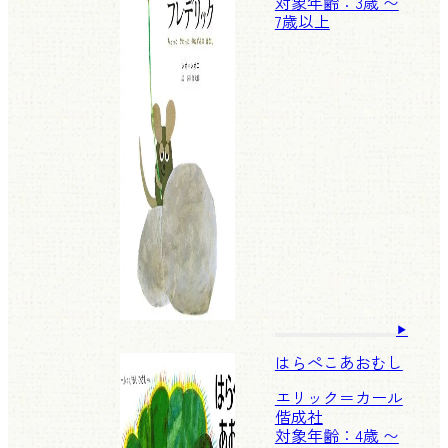
対象年齢：3歳 〜
7歳以上
はらぺこあおむし
エリック＝カール
偕成社
対象年齢：4歳 〜