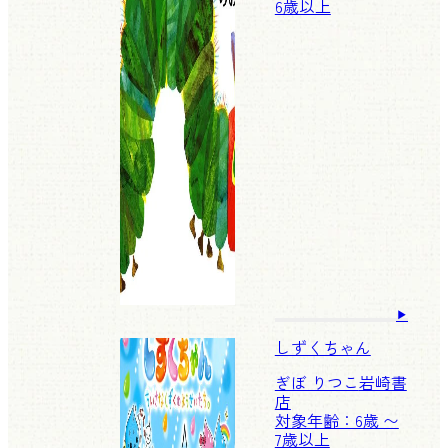
6歳以上
しずくちゃん
ぎぼ りつこ
岩崎書
店
対象年齢：6歳 〜
7歳以上