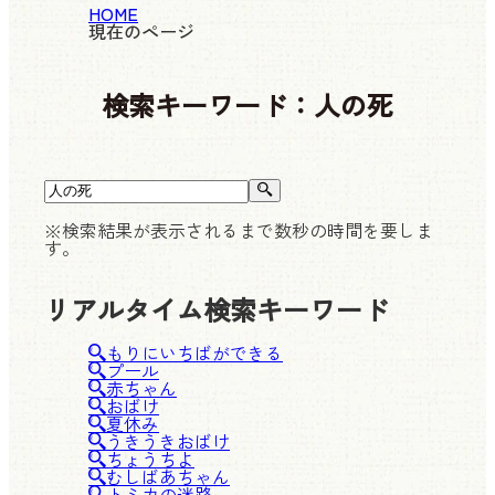
HOME
現在のページ
検索キーワード：
人の死
※検索結果が表示されるまで数秒の時間を要しま
す。
リアルタイム検索キーワード
もりにいちばができる
プール
赤ちゃん
おばけ
夏休み
うきうきおばけ
ちょうちよ
むしばあちゃん
トミカの迷路