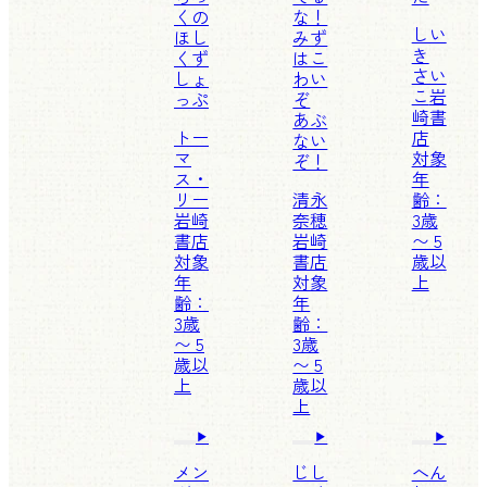
くの
な！
しい
ほし
みず
き
くず
はこ
さい
しょ
わい
こ
岩
っぷ
ぞ
崎書
あぶ
トー
店
ない
マ
対象
ぞ！
ス・
年
リー
清永
齢：
岩崎
奈穂
3歳
書店
岩崎
〜 5
対象
書店
歳以
年
対象
上
齢：
年
3歳
齢：
〜 5
3歳
歳以
〜 5
上
歳以
上
メン
じし
へん