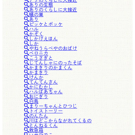
ありの生態
ありのくらしに大接近
蟻の巣
あり
ピッケとポッケ
ハル
かぞく
しかけえほん
しか
やねうらべやのおばけ
ベロニカ
こうさぎと
じてんしゃにのったそば
かまきりのかまくん
かまきり
けんか
てんてんさん
かにむかし
ハルばあちゃん
おにぎり
白鳥
まりーちゃんとひつじ
トイストーリー
のんたん
川はどこからながれてくるの
とんねるくん
救急箱
いせひでこ