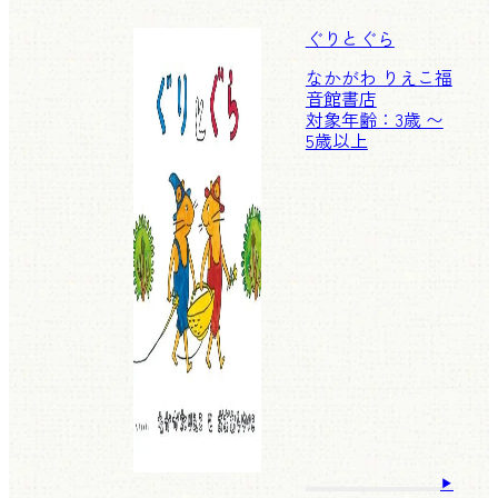
ぐりとぐら
なかがわ りえこ
福
音館書店
対象年齢：3歳 〜
5歳以上