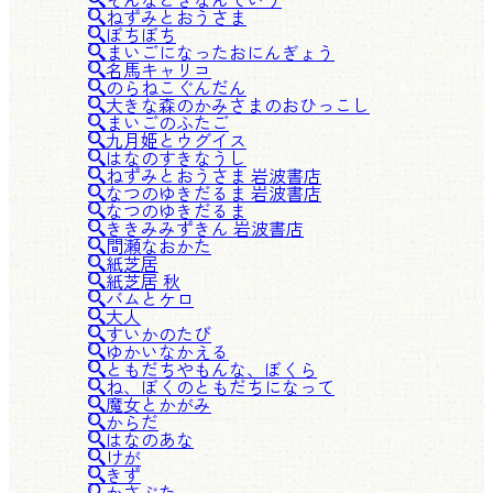
ねずみとおうさま
ぼちぼち
まいごになったおにんぎょう
名馬キャリコ
のらねこぐんだん
大きな森のかみさまのおひっこし
まいごのふたご
九月姫とウグイス
はなのすきなうし
ねずみとおうさま 岩波書店
なつのゆきだるま 岩波書店
なつのゆきだるま
ききみみずきん 岩波書店
間瀬なおかた
紙芝居
紙芝居 秋
バムとケロ
大人
すいかのたび
ゆかいなかえる
ともだちやもんな、ぼくら
ね、ぼくのともだちになって
魔女とかがみ
からだ
はなのあな
けが
きず
かさぶた