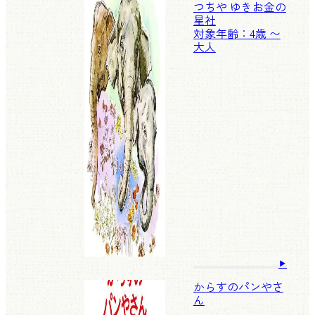
つちや ゆきお
金の
星社
対象年齢：4歳 〜
大人
からすのパンやさ
ん