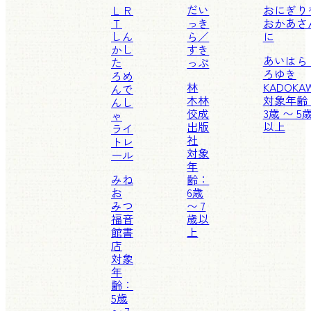
ＬＲ
だい
おにぎり
Ｔ
っき
おかあさ
しん
ら／
に
かし
すき
あいはら
た
っぷ
ろゆき
ろめ
林
KADOKA
んで
木林
対象年齢
んし
佼成
3歳 〜 5
ゃ
出版
以上
ライ
社
トレ
対象
ール
年
みね
齢：
お
6歳
みつ
〜 7
福音
歳以
館書
上
店
対象
年
齢：
5歳