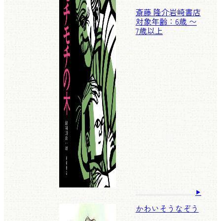
斎藤 隆介
岩崎書店
対象年齢：6歳 〜
7歳以上
かわいそうなぞう