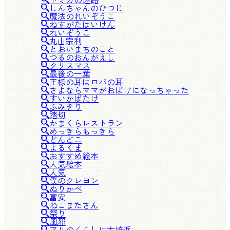
しんちゃんのひつじ
魔法のれいぞうこ
ねすがたはいけん
れいぞうこ
丸山宗利
とおいまちのこと
つるのおんがえし
クリスマス
最後の一葉
王様の耳はロバの耳
さよならママがおばけになっちゃった
すいかばたけ
ふみきり
踏切
かまくらレストラン
めっきらもっきら
どんどこ
よるくま
おすすめ絵本
人気絵本
人気
僕のクレヨン
ぬりかべ
富安
ねこまたさん
祭り
風邪
アリのくらしに大接近