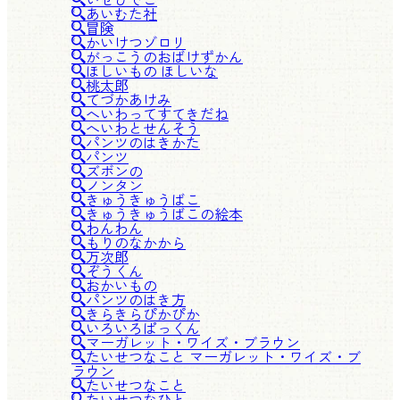
あいむた社
冒険
かいけつゾロリ
がっこうのおばけずかん
ほしいもの ほしいな
桃太郎
てづかあけみ
へいわってすてきだね
へいわとせんそう
パンツのはきかた
パンツ
ズボンの
ノンタン
きゅうきゅうばこ
きゅうきゅうばこの絵本
わんわん
もりのなかから
万次郎
ぞうくん
おかいもの
パンツのはき方
きらきらぴかぴか
いろいろぱっくん
マーガレット・ワイズ・ブラウン
たいせつなこと マーガレット・ワイズ・ブ
ラウン
たいせつなこと
たいせつなひと