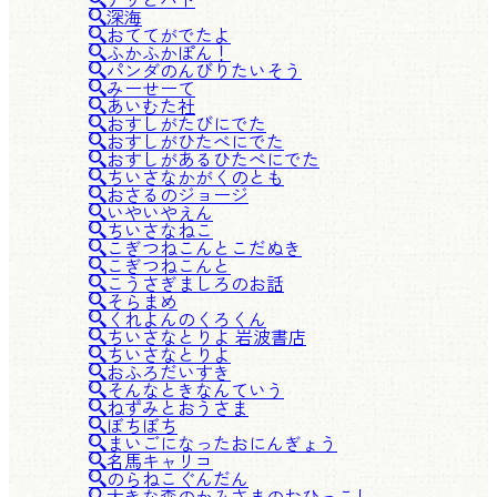
深海
おててがでたよ
ふかふかぽん！
パンダのんびりたいそう
みーせーて
あいむた社
おすしがたびにでた
おすしがひたべにでた
おすしがあるひたべにでた
ちいさなかがくのとも
おさるのジョージ
いやいやえん
ちいさなねこ
こぎつねこんとこだぬき
こぎつねこんと
こうさぎましろのお話
そらまめ
くれよんのくろくん
ちいさなとりよ 岩波書店
ちいさなとりよ
おふろだいすき
そんなときなんていう
ねずみとおうさま
ぼちぼち
まいごになったおにんぎょう
名馬キャリコ
のらねこぐんだん
大きな森のかみさまのおひっこし