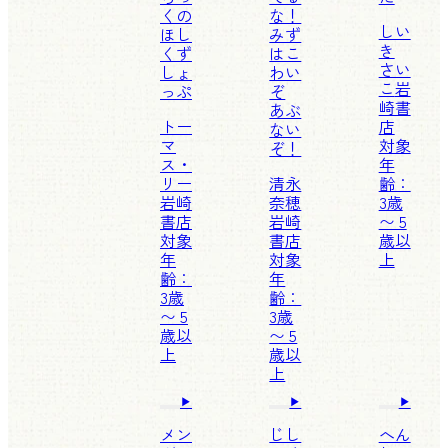
くの
な！
しい
ほし
みず
き
くず
はこ
さい
しょ
わい
こ
岩
っぷ
ぞ
崎書
あぶ
トー
店
ない
マ
対象
ぞ！
ス・
年
リー
清永
齢：
岩崎
奈穂
3歳
書店
岩崎
〜 5
対象
書店
歳以
年
対象
上
齢：
年
3歳
齢：
〜 5
3歳
歳以
〜 5
上
歳以
上
メン
じし
へん