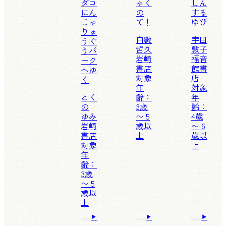
ダコ
ゃく
しん
にん
の
する
じゃ
て！
ゆび
りゅ
白數
宇田
うぐ
哲久
敦子
うパ
岩崎
福音
ーク
書店
館書
へゆ
対象
店
く
年
対象
とく
齢：
年
の
3歳
齢：
ゆみ
〜 5
4歳
岩崎
歳以
〜 6
書店
上
歳以
対象
上
年
齢：
3歳
〜 5
歳以
上