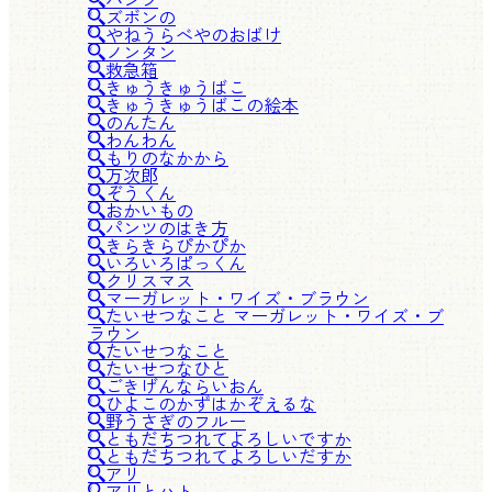
ズボンの
やねうらべやのおばけ
ノンタン
救急箱
きゅうきゅうばこ
きゅうきゅうばこの絵本
のんたん
わんわん
もりのなかから
万次郎
ぞうくん
おかいもの
パンツのはき方
きらきらぴかぴか
いろいろぱっくん
クリスマス
マーガレット・ワイズ・ブラウン
たいせつなこと マーガレット・ワイズ・ブ
ラウン
たいせつなこと
たいせつなひと
ごきげんならいおん
ひよこのかずはかぞえるな
野うさぎのフルー
ともだちつれてよろしいですか
ともだちつれてよろしいだすか
アリ
アリとハト