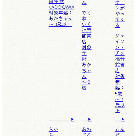
齋藤 孝
ん
ケー
KADOKAWA
ンが
対象年齢：
でく
やっ
あかちゃん
ね
てく
〜 3歳以上
いく
る
福音
館書
ジェ
店
イソ
対象
ン・
年
チン
齢：
福音
あか
館書
ちゃ
店
ん
対象
〜 2
年
歳
齢：
5歳
〜 7
歳以
上
らい
あわ
とん
らっ
てる
だ