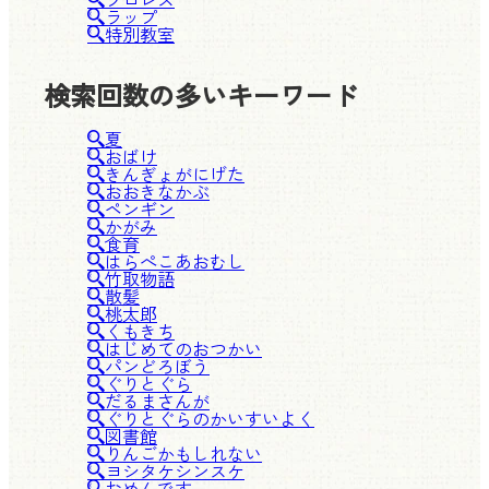
ラップ
特別教室
検索回数の多いキーワード
夏
おばけ
きんぎょがにげた
おおきなかぶ
ペンギン
かがみ
食育
はらぺこあおむし
竹取物語
散髪
桃太郎
くもきち
はじめてのおつかい
パンどろぼう
ぐりとぐら
だるまさんが
ぐりとぐらのかいすいよく
図書館
りんごかもしれない
ヨシタケシンスケ
おめんです