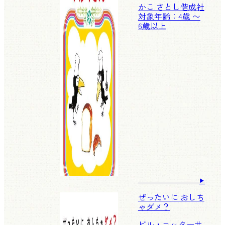
かこ さとし
偕成社
対象年齢：4歳 〜
6歳以上
ぜったいに おしち
ゃダメ？
ビル・コッター
サ