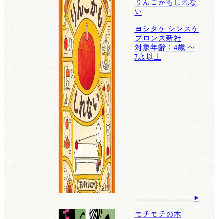
りんごかもしれな
い
ヨシタケ シンスケ
ブロンズ新社
対象年齢：4歳 〜
7歳以上
モチモチの木