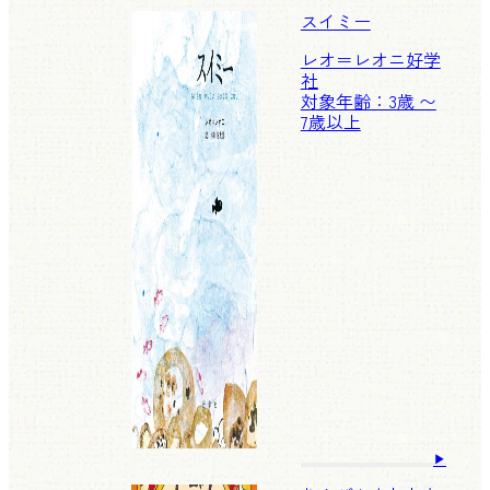
スイミー
レオ＝レオニ
好学
社
対象年齢：3歳 〜
7歳以上