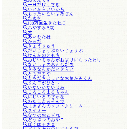
一日だけうさぎ
いいからいいから
もったいないばあさん
たぬき
100万回生きたねこ
おやすみ 5歳
犬
あいむた社
からだ
きょうりゅう
だいじょうぶだいじょうぶ
けんかのきもち
おじいちゃんがおばけになったわけ
ないしょのおともだち
きみなんかだいきらい
ともだちや
ともだちほしいなおおかみくん
りんごがひとつ
いないいないばあ
ころころまるちゃん
にじいろのさかな
わたしとあそんで
まきさんのソフトクリーム
スイミー
なつのおとずれ
どうぶつのおやこ
ぼくは王さま
バムとケロのにちようび