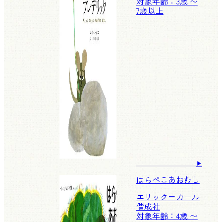
対象年齢：3歳 〜
7歳以上
はらぺこあおむし
エリック＝カール
偕成社
対象年齢：4歳 〜