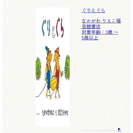
ぐりとぐら
なかがわ りえこ
福
音館書店
対象年齢：3歳 〜
5歳以上