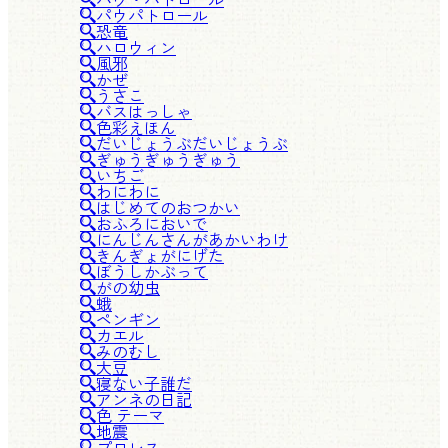
パウパトロール
恐竜
ハロウィン
風邪
かぜ
うさこ
バスはっしゃ
色彩えほん
だいじょうぶだいじょうぶ
ぎゅうぎゅうぎゅう
いちご
わにわに
はじめてのおつかい
おふろにおいで
にんじんさんがあかいわけ
きんぎょがにげた
ぼうしかぶって
がの幼虫
蛾
ペンギン
カエル
みのむし
大豆
寝ない子誰だ
アンネの日記
色 テーマ
地震
プロレス