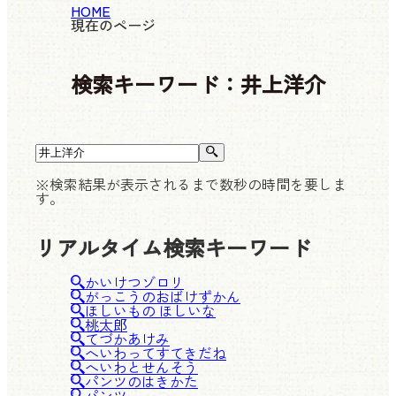
HOME
現在のページ
検索キーワード：
井上洋介
※検索結果が表示されるまで数秒の時間を要しま
す。
リアルタイム検索キーワード
かいけつゾロリ
がっこうのおばけずかん
ほしいもの ほしいな
桃太郎
てづかあけみ
へいわってすてきだね
へいわとせんそう
パンツのはきかた
パンツ