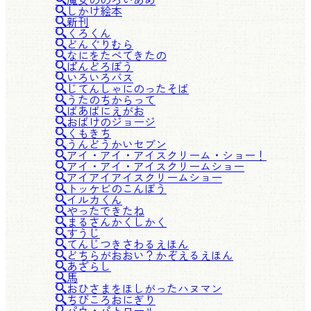
しかけ絵本
新刊
くろくん
どんぐりむら
なにをたべてきたの
ぱんどろぼう
いろいろバス
じてんしゃにのったそば
うたのちからって
ばあばにえがお
おばけのジョージ
くもきち
うんどうかいセブン
アイ・アイ・アイスクリーム・ショー！
アイ・アイ・アイスクリームショー
アイアイアイスクリームショー
トッケビのこんぼう
イルカくん
やったできたね
まるさんかくしかく
すうじ
てんじつきさわるえほん
どちらがおおい？かぞえるえほん
あざらし
馬
おひさまをほしがったハヌマン
ちびころおにぎり
パウ・パトロール