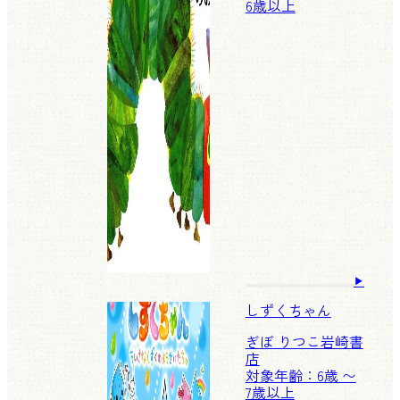
6歳以上
しずくちゃん
ぎぼ りつこ
岩崎書
店
対象年齢：6歳 〜
7歳以上