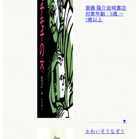
斎藤 隆介
岩崎書店
対象年齢：6歳 〜
7歳以上
かわいそうなぞう