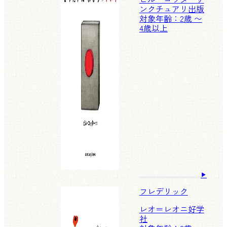
ンクチュアリ出版
対象年齢：2歳 〜
4歳以上
フレデリック
レオ＝レオニ
好学
社