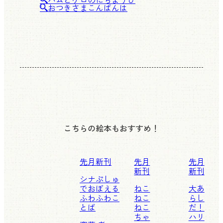
おつきさまこんばんは
こちらの絵本もおすすめ！
先月新刊
先月
先月
新刊
新刊
シナぷしゅ
でおぼえる
ねこ
大あ
ふわふわこ
ねこ
らし
とば
ねこ
だ！
ちゃ
ハリ