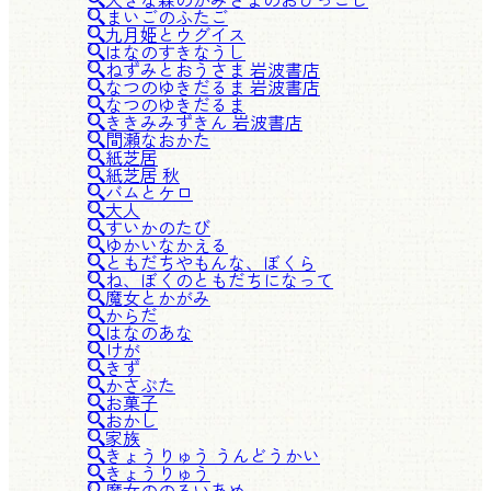
まいごのふたご
九月姫とウグイス
はなのすきなうし
ねずみとおうさま 岩波書店
なつのゆきだるま 岩波書店
なつのゆきだるま
ききみみずきん 岩波書店
間瀬なおかた
紙芝居
紙芝居 秋
バムとケロ
大人
すいかのたび
ゆかいなかえる
ともだちやもんな、ぼくら
ね、ぼくのともだちになって
魔女とかがみ
からだ
はなのあな
けが
きず
かさぶた
お菓子
おかし
家族
きょうりゅう うんどうかい
きょうりゅう
魔女ののろいあめ