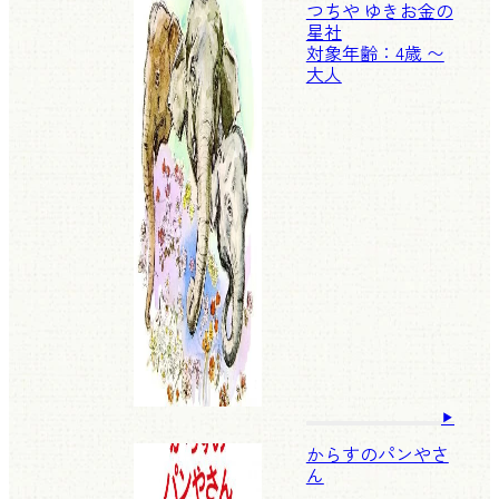
つちや ゆきお
金の
星社
対象年齢：4歳 〜
大人
からすのパンやさ
ん