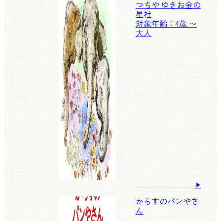
つちや ゆきお
金の
星社
対象年齢：4歳 〜
大人
からすのパンやさ
ん