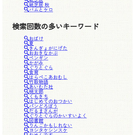
紙芝居 秋
バムとケロ
検索回数の多いキーワード
おばけ
夏
きんぎょがにげた
おおきなかぶ
ペンギン
かがみ
ぐりとぐら
食育
はらぺこあおむし
竹取物語
あいむた社
桃太郎
くもきち
はじめてのおつかい
パンどろぼう
だるまさんが
ぐりとぐらのかいすいよく
図書館
りんごかもしれない
ヨシタケシンスケ
おめんです