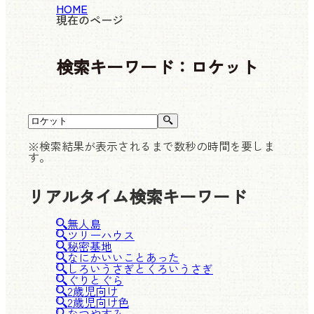
HOME
現在のページ
検索キーワード：
ロケット
※検索結果が表示されるまで数秒の時間を要しま
す。
リアルタイム検索キーワード
無人島
ツリーハウス
秘密基地
なにかいいことあった
しろいうさぎとくろいうさぎ
ぐりとぐら
2歳児向け
2歳児向け色
なつやすみ