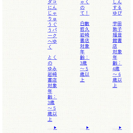
ダコ
ゃく
しん
にん
の
する
じゃ
て！
ゆび
りゅ
白數
宇田
うぐ
哲久
敦子
うパ
岩崎
福音
ーク
書店
館書
へゆ
対象
店
く
年
対象
とく
齢：
年
の
3歳
齢：
ゆみ
〜 5
4歳
岩崎
歳以
〜 6
書店
上
歳以
対象
上
年
齢：
3歳
〜 5
歳以
上