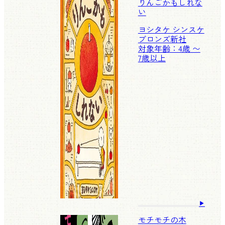
りんごかもしれな
い
ヨシタケ シンスケ
ブロンズ新社
対象年齢：4歳 〜
7歳以上
モチモチの木