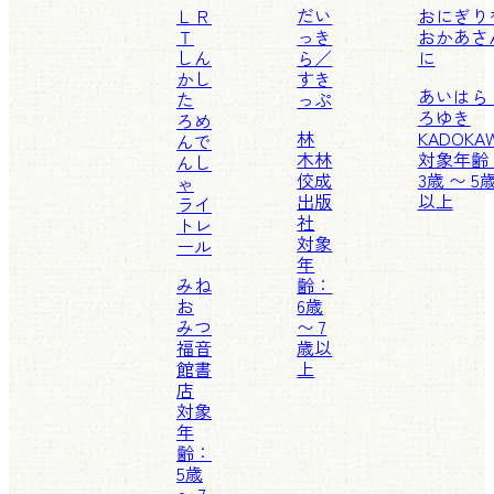
ＬＲ
だい
おにぎり
Ｔ
っき
おかあさ
しん
ら／
に
かし
すき
あいはら
た
っぷ
ろゆき
ろめ
林
KADOKA
んで
木林
対象年齢
んし
佼成
3歳 〜 5
ゃ
出版
以上
ライ
社
トレ
対象
ール
年
みね
齢：
お
6歳
みつ
〜 7
福音
歳以
館書
上
店
対象
年
齢：
5歳