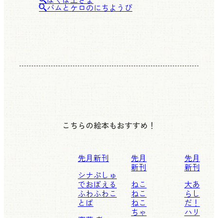
バムとケロのにちようび
こちらの絵本もおすすめ！
先月新刊
先月
先月
新刊
新刊
シナぷしゅ
でおぼえる
ねこ
大あ
ふわふわこ
ねこ
らし
とば
ねこ
だ！
ちゃ
ハリ