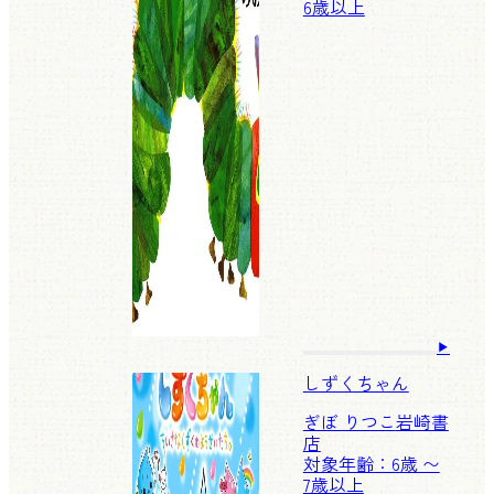
6歳以上
しずくちゃん
ぎぼ りつこ
岩崎書
店
対象年齢：6歳 〜
7歳以上