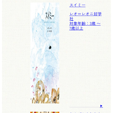
スイミー
レオ＝レオニ
好学
社
対象年齢：3歳 〜
7歳以上