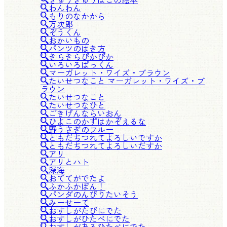
わんわん
もりのなかから
万次郎
ぞうくん
おかいもの
パンツのはき方
きらきらぴかぴか
いろいろぱっくん
マーガレット・ワイズ・ブラウン
たいせつなこと マーガレット・ワイズ・ブ
ラウン
たいせつなこと
たいせつなひと
ごきげんならいおん
ひよこのかずはかぞえるな
野うさぎのフルー
ともだちつれてよろしいですか
ともだちつれてよろしいだすか
アリ
アリとハト
深海
おててがでたよ
ふかふかぽん！
パンダのんびりたいそう
みーせーて
おすしがたびにでた
おすしがひたべにでた
おすしがあるひたべにでた