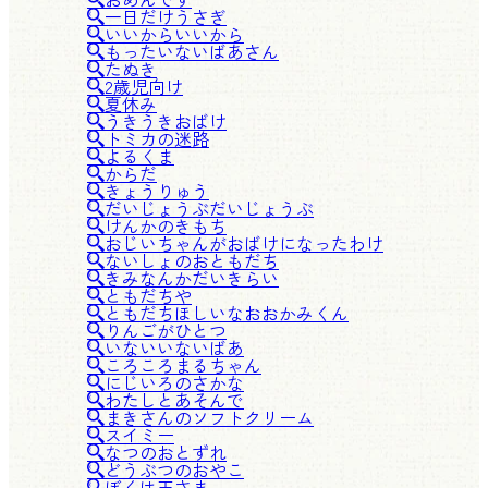
一日だけうさぎ
いいからいいから
もったいないばあさん
たぬき
2歳児向け
夏休み
うきうきおばけ
トミカの迷路
よるくま
からだ
きょうりゅう
だいじょうぶだいじょうぶ
けんかのきもち
おじいちゃんがおばけになったわけ
ないしょのおともだち
きみなんかだいきらい
ともだちや
ともだちほしいなおおかみくん
りんごがひとつ
いないいないばあ
ころころまるちゃん
にじいろのさかな
わたしとあそんで
まきさんのソフトクリーム
スイミー
なつのおとずれ
どうぶつのおやこ
ぼくは王さま