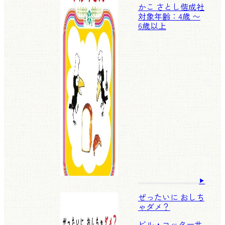
かこ さとし
偕成社
対象年齢：4歳 〜
6歳以上
ぜったいに おしち
ゃダメ？
ビル・コッター
サ