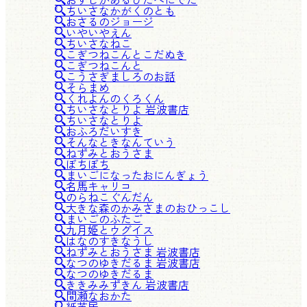
ちいさなかがくのとも
おさるのジョージ
いやいやえん
ちいさなねこ
こぎつねこんとこだぬき
こぎつねこんと
こうさぎましろのお話
そらまめ
くれよんのくろくん
ちいさなとりよ 岩波書店
ちいさなとりよ
おふろだいすき
そんなときなんていう
ねずみとおうさま
ぼちぼち
まいごになったおにんぎょう
名馬キャリコ
のらねこぐんだん
大きな森のかみさまのおひっこし
まいごのふたご
九月姫とウグイス
はなのすきなうし
ねずみとおうさま 岩波書店
なつのゆきだるま 岩波書店
なつのゆきだるま
ききみみずきん 岩波書店
間瀬なおかた
紙芝居