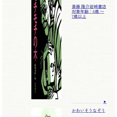
斎藤 隆介
岩崎書店
対象年齢：6歳 〜
7歳以上
かわいそうなぞう