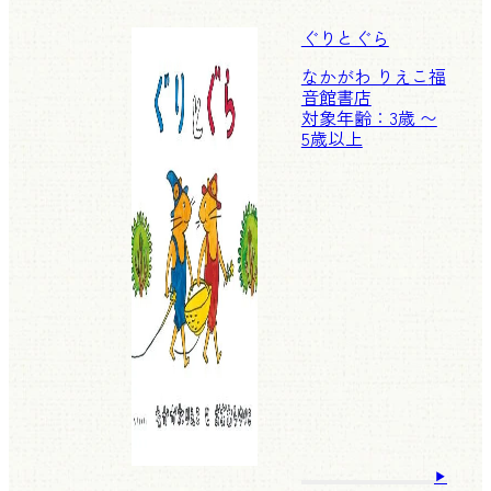
ぐりとぐら
なかがわ りえこ
福
音館書店
対象年齢：3歳 〜
5歳以上