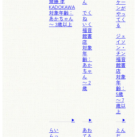
齋藤 孝
ん
ケー
KADOKAWA
ンが
対象年齢：
でく
やっ
あかちゃん
ね
てく
〜 3歳以上
いく
る
福音
館書
ジェ
店
イソ
対象
ン・
年
チン
齢：
福音
あか
館書
ちゃ
店
ん
対象
〜 2
年
歳
齢：
5歳
〜 7
歳以
上
らい
あわ
とん
らっ
てる
だ