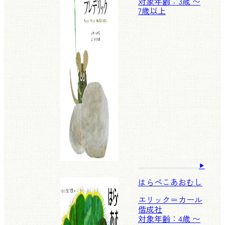
対象年齢：3歳 〜
7歳以上
はらぺこあおむし
エリック＝カール
偕成社
対象年齢：4歳 〜