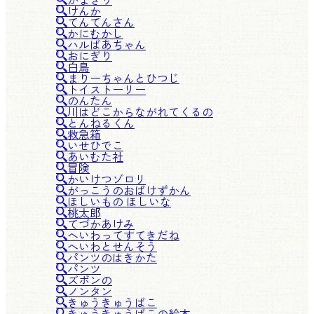
けんか
てんてんさん
かにむかし
ハルばあちゃん
おにぎり
白鳥
まりーちゃんとひつじ
トイストーリー
のんたん
川はどこからながれてくるの
とんねるくん
救急箱
いせひでこ
あいむた社
冒険
かいけつゾロリ
がっこうのおばけずかん
ほしいもの ほしいな
桃太郎
てづかあけみ
へいわってすてきだね
へいわとせんそう
パンツのはきかた
パンツ
ズボンの
ノンタン
きゅうきゅうばこ
きゅうきゅうばこの絵本