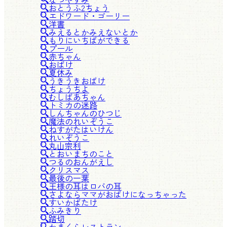
おとうふ2ちょう
エドワード・ゴーリー
洋書
みえるとかみえないとか
もりにいちばができる
プール
赤ちゃん
おばけ
夏休み
うきうきおばけ
ちょうちよ
むしばあちゃん
トミカの迷路
しんちゃんのひつじ
魔法のれいぞうこ
ねすがたはいけん
れいぞうこ
丸山宗利
とおいまちのこと
つるのおんがえし
クリスマス
最後の一葉
王様の耳はロバの耳
さよならママがおばけになっちゃった
すいかばたけ
ふみきり
踏切
かまくらレストラン