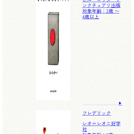
ンクチュアリ出版
対象年齢：2歳 〜
4歳以上
フレデリック
レオ＝レオニ
好学
社