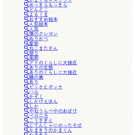
めっきらもっきら
どんどこ
よるくま
おすすめ絵本
人気絵本
人気
僕のクレヨン
ぬりかべ
富安
ねこまたさん
祭り
風邪
アリのくらしに大接近
ありの生態
ありのくらしに大接近
蟻の巣
あり
ピッケとポッケ
ハル
かぞく
しかけえほん
しか
やねうらべやのおばけ
ベロニカ
こうさぎと
じてんしゃにのったそば
かまきりのかまくん
かまきり