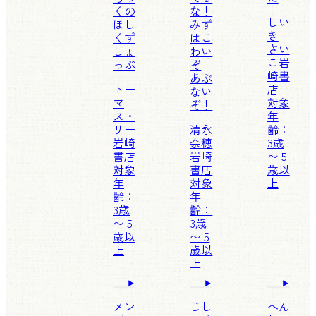
くの
な！
しい
ほし
みず
き
くず
はこ
さい
しょ
わい
こ
岩
っぷ
ぞ
崎書
あぶ
トー
店
ない
マ
対象
ぞ！
ス・
年
リー
清永
齢：
岩崎
奈穂
3歳
書店
岩崎
〜 5
対象
書店
歳以
年
対象
上
齢：
年
3歳
齢：
〜 5
3歳
歳以
〜 5
上
歳以
上
メン
じし
へん