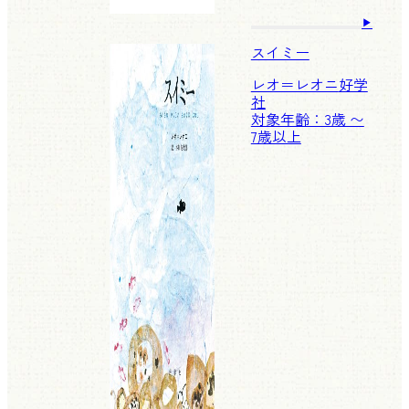
スイミー
レオ＝レオニ
好学
社
対象年齢：3歳 〜
7歳以上