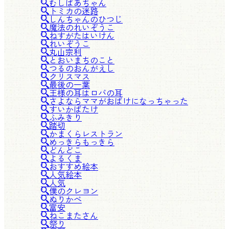
むしばあちゃん
トミカの迷路
しんちゃんのひつじ
魔法のれいぞうこ
ねすがたはいけん
れいぞうこ
丸山宗利
とおいまちのこと
つるのおんがえし
クリスマス
最後の一葉
王様の耳はロバの耳
さよならママがおばけになっちゃった
すいかばたけ
ふみきり
踏切
かまくらレストラン
めっきらもっきら
どんどこ
よるくま
おすすめ絵本
人気絵本
人気
僕のクレヨン
ぬりかべ
富安
ねこまたさん
祭り