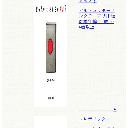
ゃダメ？
ビル・コッター
サ
ンクチュアリ出版
対象年齢：2歳 〜
4歳以上
フレデリック