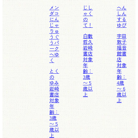
メン
じし
へん
ダコ
ゃく
しん
にん
の
する
じゃ
て！
ゆび
りゅ
白數
宇田
うぐ
哲久
敦子
うパ
岩崎
福音
ーク
書店
館書
へゆ
対象
店
く
年
対象
とく
齢：
年
の
3歳
齢：
ゆみ
〜 5
4歳
岩崎
歳以
〜 6
書店
上
歳以
対象
上
年
齢：
3歳
〜 5
歳以
上