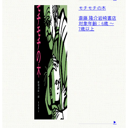
モチモチの木
斎藤 隆介
岩崎書店
対象年齢：6歳 〜
7歳以上