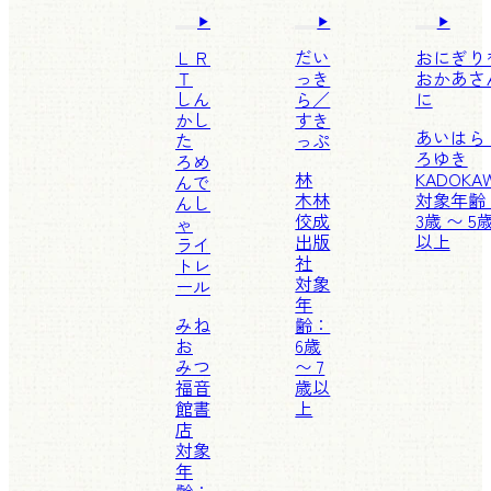
ＬＲ
だい
おにぎり
Ｔ
っき
おかあさ
しん
ら／
に
かし
すき
あいはら
た
っぷ
ろゆき
ろめ
林
KADOKA
んで
木林
対象年齢
んし
佼成
3歳 〜 5
ゃ
出版
以上
ライ
社
トレ
対象
ール
年
みね
齢：
お
6歳
みつ
〜 7
福音
歳以
館書
上
店
対象
年