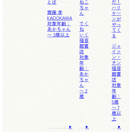
とば
ねこ
だ！
ちゃ
ハリ
齋藤 孝
ん
ケー
KADOKAWA
ンが
対象年齢：
でく
やっ
あかちゃん
ね
てく
〜 3歳以上
いく
る
福音
館書
ジェ
店
イソ
対象
ン・
年
チン
齢：
福音
あか
館書
ちゃ
店
ん
対象
〜 2
年
歳
齢：
5歳
〜 7
歳以
上