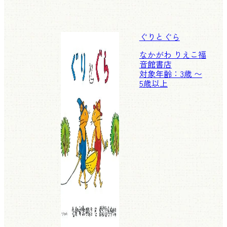
ぐりとぐら
なかがわ りえこ
福
音館書店
対象年齢：3歳 〜
5歳以上