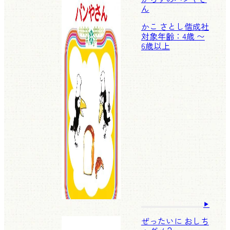
ん
かこ さとし
偕成社
対象年齢：4歳 〜
6歳以上
ぜったいに おしち