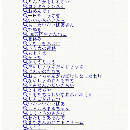
りんごかもしれない
ヨシタケシンスケ
おめんです
一日だけうさぎ
いいからいいから
もったいないばあさん
たぬき
100万回生きたねこ
夏休み
うきうきおばけ
トミカの迷路
よるくま
からだ
きょうりゅう
だいじょうぶだいじょうぶ
けんかのきもち
おじいちゃんがおばけになったわけ
ないしょのおともだち
きみなんかだいきらい
ともだちや
ともだちほしいなおおかみくん
りんごがひとつ
いないいないばあ
ころころまるちゃん
にじいろのさかな
わたしとあそんで
まきさんのソフトクリーム
スイミー