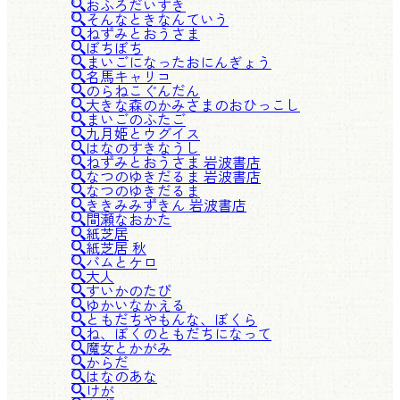
おふろだいすき
そんなときなんていう
ねずみとおうさま
ぼちぼち
まいごになったおにんぎょう
名馬キャリコ
のらねこぐんだん
大きな森のかみさまのおひっこし
まいごのふたご
九月姫とウグイス
はなのすきなうし
ねずみとおうさま 岩波書店
なつのゆきだるま 岩波書店
なつのゆきだるま
ききみみずきん 岩波書店
間瀬なおかた
紙芝居
紙芝居 秋
バムとケロ
大人
すいかのたび
ゆかいなかえる
ともだちやもんな、ぼくら
ね、ぼくのともだちになって
魔女とかがみ
からだ
はなのあな
けが