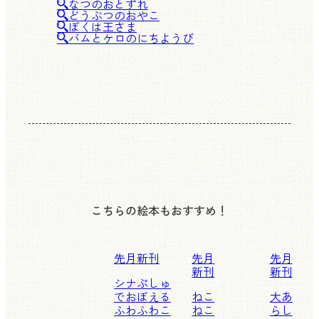
なつのおとずれ
どうぶつのおやこ
ぼくは王さま
バムとケロのにちようび
こちらの絵本もおすすめ！
先月新刊
先月
先月
新刊
新刊
シナぷしゅ
でおぼえる
ねこ
大あ
ふわふわこ
ねこ
らし