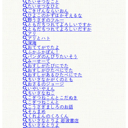
たいせつなこと
たいせつなひと
ごきげんならいおん
ひよこのかずはかぞえるな
野うさぎのフルー
ともだちつれてよろしいですか
ともだちつれてよろしいだすか
アリ
アリとハト
深海
おててがでたよ
ふかふかぽん！
パンダのんびりたいそう
みーせーて
おすしがたびにでた
おすしがひたべにでた
おすしがあるひたべにでた
ちいさなかがくのとも
おさるのジョージ
いやいやえん
ちいさなねこ
こぎつねこんとこだぬき
こぎつねこんと
こうさぎましろのお話
そらまめ
くれよんのくろくん
ちいさなとりよ 岩波書店
ちいさなとりよ