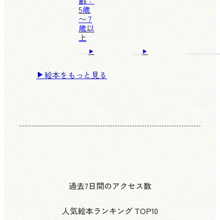
齢：
5歳
〜 7
歳以
上
絵本をもっと見る
過去7日間のアクセス数
人気絵本ランキング
TOP10