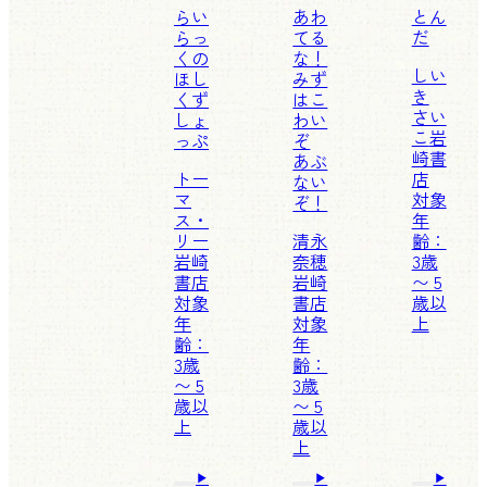
らい
あわ
とん
らっ
てる
だ
くの
な！
しい
ほし
みず
き
くず
はこ
さい
しょ
わい
こ
岩
っぷ
ぞ
崎書
あぶ
トー
店
ない
マ
対象
ぞ！
ス・
年
リー
清永
齢：
岩崎
奈穂
3歳
書店
岩崎
〜 5
対象
書店
歳以
年
対象
上
齢：
年
3歳
齢：
〜 5
3歳
歳以
〜 5
上
歳以
上