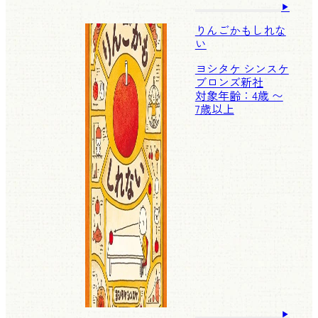
りんごかもしれな
い
ヨシタケ シンスケ
ブロンズ新社
対象年齢：4歳 〜
7歳以上