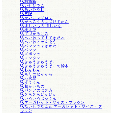
救急箱
いせひでこ
あいむた社
冒険
かいけつゾロリ
がっこうのおばけずかん
ほしいもの ほしいな
桃太郎
てづかあけみ
へいわってすてきだね
へいわとせんそう
パンツのはきかた
パンツ
ズボンの
ノンタン
きゅうきゅうばこ
きゅうきゅうばこの絵本
わんわん
もりのなかから
万次郎
ぞうくん
おかいもの
パンツのはき方
きらきらぴかぴか
いろいろぱっくん
マーガレット・ワイズ・ブラウン
たいせつなこと マーガレット・ワイズ・ブ
ラウン