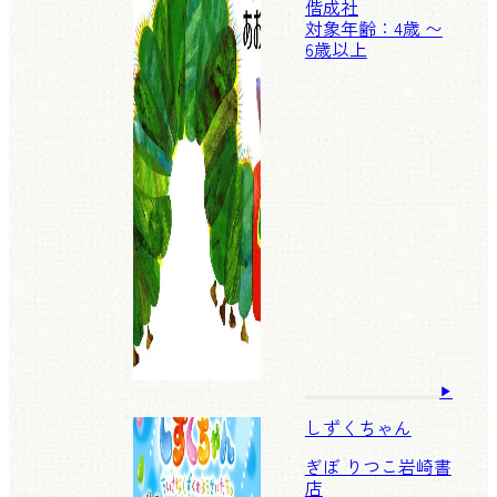
偕成社
対象年齢：4歳 〜
6歳以上
しずくちゃん
ぎぼ りつこ
岩崎書
店