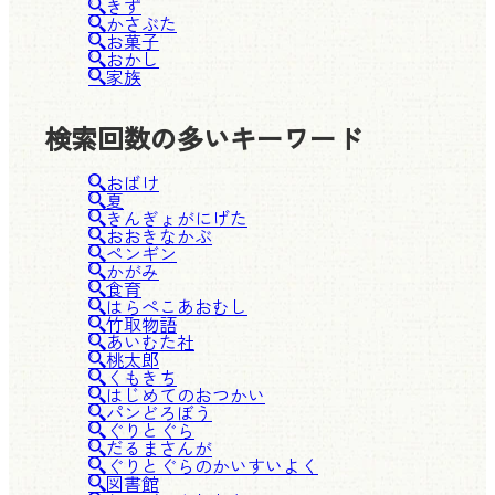
きず
かさぶた
お菓子
おかし
家族
検索回数の多いキーワード
おばけ
夏
きんぎょがにげた
おおきなかぶ
ペンギン
かがみ
食育
はらぺこあおむし
竹取物語
あいむた社
桃太郎
くもきち
はじめてのおつかい
パンどろぼう
ぐりとぐら
だるまさんが
ぐりとぐらのかいすいよく
図書館