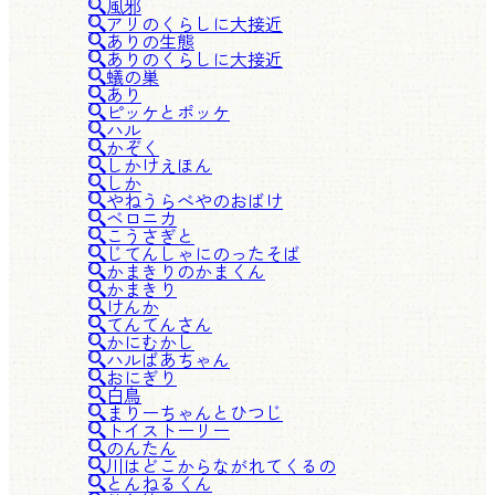
風邪
アリのくらしに大接近
ありの生態
ありのくらしに大接近
蟻の巣
あり
ピッケとポッケ
ハル
かぞく
しかけえほん
しか
やねうらべやのおばけ
ベロニカ
こうさぎと
じてんしゃにのったそば
かまきりのかまくん
かまきり
けんか
てんてんさん
かにむかし
ハルばあちゃん
おにぎり
白鳥
まりーちゃんとひつじ
トイストーリー
のんたん
川はどこからながれてくるの
とんねるくん