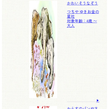
かわいそうなぞう
つちや ゆきお
金の
星社
対象年齢：4歳 〜
大人
からすのパンやさ