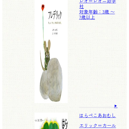
レオ＝レオニ
好学
社
対象年齢：3歳 〜
7歳以上
はらぺこあおむし
エリック＝カール