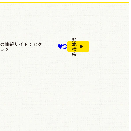
絵
本の情報サイト：ピク
本
ブック
検
索