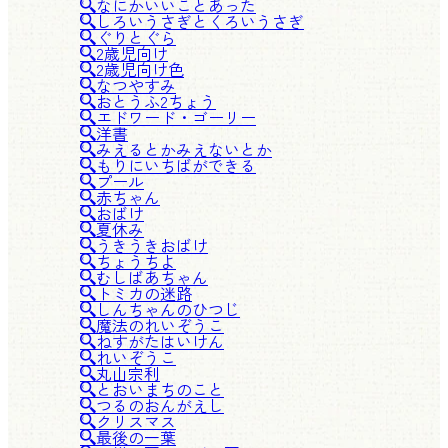
なにかいいことあった
しろいうさぎとくろいうさぎ
ぐりとぐら
2歳児向け
2歳児向け色
なつやすみ
おとうふ2ちょう
エドワード・ゴーリー
洋書
みえるとかみえないとか
もりにいちばができる
プール
赤ちゃん
おばけ
夏休み
うきうきおばけ
ちょうちよ
むしばあちゃん
トミカの迷路
しんちゃんのひつじ
魔法のれいぞうこ
ねすがたはいけん
れいぞうこ
丸山宗利
とおいまちのこと
つるのおんがえし
クリスマス
最後の一葉