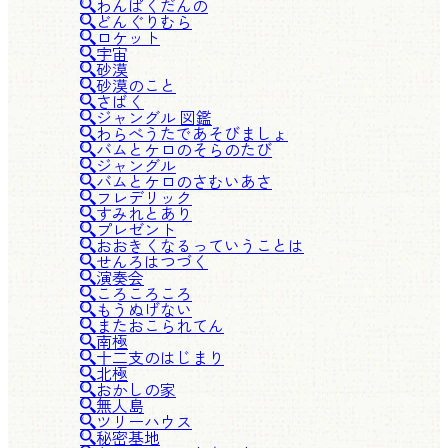
わんぱくだんの
どんぐりむら
ロケット
宇宙
砂漠
砂漠のこと
さばく
ジャングル 図鑑
わらべうたであそびましょ
バムとケロのそらのたび
ジャングル
バムとケロのさむいあさ
フレデリック
すみれとあり
プレゼント
おおきくなるっていうことは
せんろはつづく
演奏会
ころころころ
もうぬげない
またおこられてん
南極
十二支のはじまり
北極
おかしの家
無人島
ツリーハウス
秘密基地