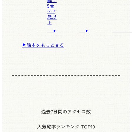
齢：
5歳
〜 7
歳以
上
絵本をもっと見る
過去7日間のアクセス数
人気絵本ランキング
TOP10