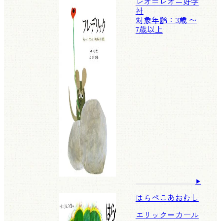
レオ＝レオニ
好学
社
対象年齢：3歳 〜
7歳以上
はらぺこあおむし
エリック＝カール