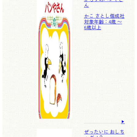
ん
かこ さとし
偕成社
対象年齢：4歳 〜
6歳以上
ぜったいに おしち