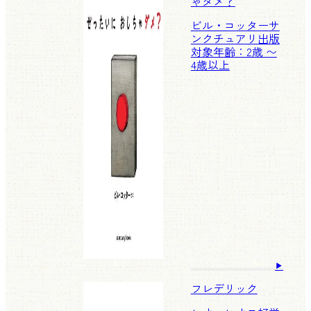
ゃダメ？
ビル・コッター
サ
ンクチュアリ出版
対象年齢：2歳 〜
4歳以上
フレデリック