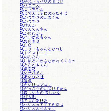
やねうらべやのおばけ
ベロニカ
こうさぎと
じてんしゃにのったそば
かまきりのかまくん
かまきり
けんか
てんてんさん
かにむかし
ハルばあちゃん
おにぎり
白鳥
まりーちゃんとひつじ
トイストーリー
のんたん
川はどこからながれてくるの
とんねるくん
救急箱
いせひでこ
あいむた社
冒険
かいけつゾロリ
がっこうのおばけずかん
ほしいもの ほしいな
桃太郎
てづかあけみ
へいわってすてきだね
へいわとせんそう