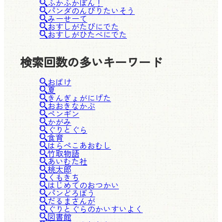
ふかふかぽん！
パンダのんびりたいそう
みーせーて
おすしがたびにでた
おすしがひたべにでた
検索回数の多いキーワード
おばけ
夏
きんぎょがにげた
おおきなかぶ
ペンギン
かがみ
ぐりとぐら
食育
はらぺこあおむし
竹取物語
あいむた社
桃太郎
くもきち
はじめてのおつかい
パンどろぼう
だるまさんが
ぐりとぐらのかいすいよく
図書館