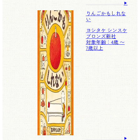
りんごかもしれな
い
ヨシタケ シンスケ
ブロンズ新社
対象年齢：4歳 〜
7歳以上