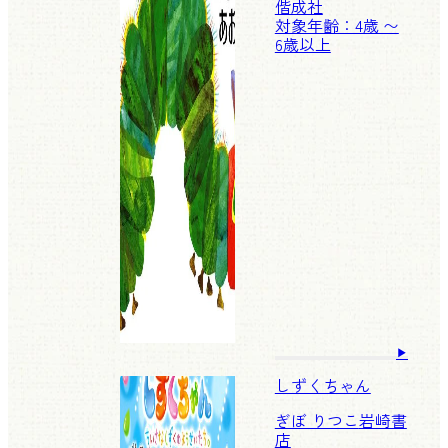
偕成社
対象年齢：4歳 〜
6歳以上
しずくちゃん
ぎぼ りつこ
岩崎書
店