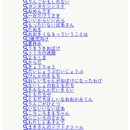
りんごかもしれない
ヨシタケシンスケ
おめんです
一日だけうさぎ
いいからいいから
もったいないばあさん
たぬき
おおきくなるっていうことは
2歳児向け
夏休み
うきうきおばけ
トミカの迷路
よるくま
からだ
きょうりゅう
だいじょうぶだいじょうぶ
けんかのきもち
おじいちゃんがおばけになったわけ
ないしょのおともだち
きみなんかだいきらい
ともだちや
ともだちほしいなおおかみくん
りんごがひとつ
いないいないばあ
ころころまるちゃん
にじいろのさかな
わたしとあそんで
まきさんのソフトクリーム