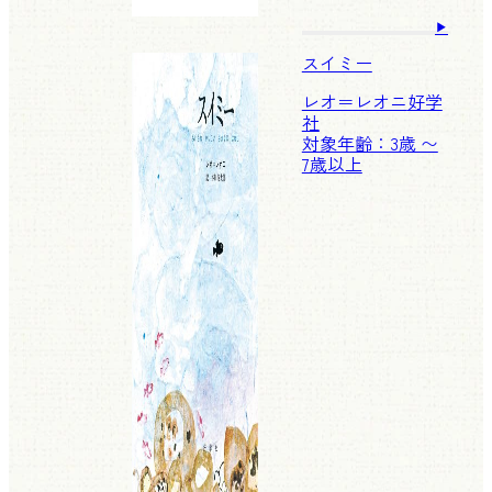
スイミー
レオ＝レオニ
好学
社
対象年齢：3歳 〜
7歳以上