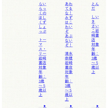
らい
あわ
とん
らっ
てる
だ
くの
な！
しい
ほし
みず
き
くず
はこ
さい
しょ
わい
こ
岩
っぷ
ぞ
崎書
あぶ
トー
店
ない
マ
対象
ぞ！
ス・
年
リー
清永
齢：
岩崎
奈穂
3歳
書店
岩崎
〜 5
対象
書店
歳以
年
対象
上
齢：
年
3歳
齢：
〜 5
3歳
歳以
〜 5
上
歳以
上