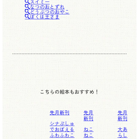
スイミー
なつのおとずれ
どうぶつのおやこ
ぼくは王さま
こちらの絵本もおすすめ！
先月新刊
先月
先月
新刊
新刊
シナぷしゅ
でおぼえる
ねこ
大あ
ふわふわこ
ねこ
らし