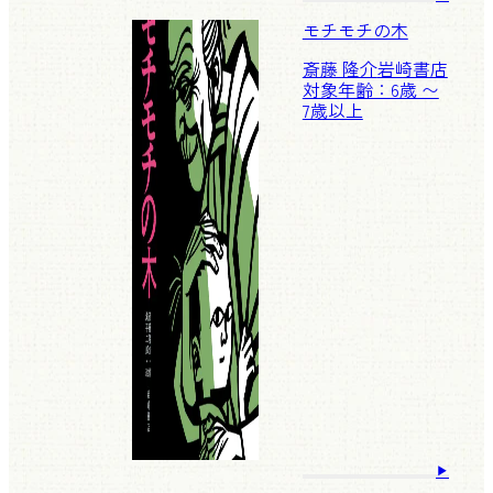
モチモチの木
斎藤 隆介
岩崎書店
対象年齢：6歳 〜
7歳以上