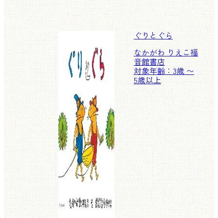
ぐりとぐら
なかがわ りえこ
福
音館書店
対象年齢：3歳 〜
5歳以上