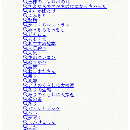
王様の耳はロバの耳
さよならママがおばけになっちゃった
すいかばたけ
ふみきり
踏切
かまくらレストラン
めっきらもっきら
どんどこ
よるくま
おすすめ絵本
人気絵本
人気
僕のクレヨン
ぬりかべ
富安
ねこまたさん
祭り
風邪
アリのくらしに大接近
ありの生態
ありのくらしに大接近
蟻の巣
あり
ピッケとポッケ
ハル
かぞく
しかけえほん
しか