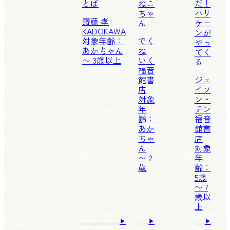
とば
ねこ
だ！
ちゃ
ハリ
齋藤 孝
ん
ケー
KADOKAWA
ンが
対象年齢：
でく
やっ
あかちゃん
ね
てく
〜 3歳以上
いく
る
福音
館書
ジェ
店
イソ
対象
ン・
年
チン
齢：
福音
あか
館書
ちゃ
店
ん
対象
〜 2
年
歳
齢：
5歳
〜 7
歳以
上