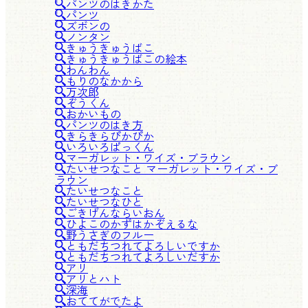
パンツのはきかた
パンツ
ズボンの
ノンタン
きゅうきゅうばこ
きゅうきゅうばこの絵本
わんわん
もりのなかから
万次郎
ぞうくん
おかいもの
パンツのはき方
きらきらぴかぴか
いろいろぱっくん
マーガレット・ワイズ・ブラウン
たいせつなこと マーガレット・ワイズ・ブ
ラウン
たいせつなこと
たいせつなひと
ごきげんならいおん
ひよこのかずはかぞえるな
野うさぎのフルー
ともだちつれてよろしいですか
ともだちつれてよろしいだすか
アリ
アリとハト
深海
おててがでたよ