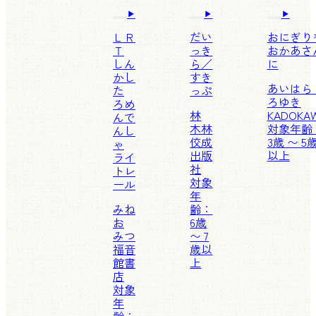
ＬＲ
だい
おにぎり
Ｔ
っき
おかあさ
しん
ら／
に
かし
すき
あいはら
た
っぷ
ろゆき
ろめ
林
KADOKA
んで
木林
対象年齢
んし
佼成
3歳 〜 5
ゃ
出版
以上
ライ
社
トレ
対象
ール
年
みね
齢：
お
6歳
みつ
〜 7
福音
歳以
館書
上
店
対象
年