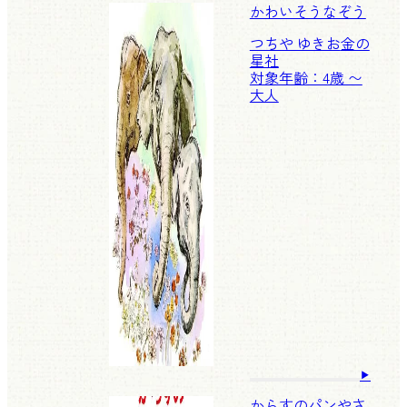
かわいそうなぞう
つちや ゆきお
金の
星社
対象年齢：4歳 〜
大人
からすのパンやさ