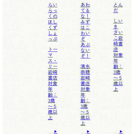
らい
あわ
とん
らっ
てる
だ
くの
な！
しい
ほし
みず
き
くず
はこ
さい
しょ
わい
こ
岩
っぷ
ぞ
崎書
あぶ
トー
店
ない
マ
対象
ぞ！
ス・
年
リー
清永
齢：
岩崎
奈穂
3歳
書店
岩崎
〜 5
対象
書店
歳以
年
対象
上
齢：
年
3歳
齢：
〜 5
3歳
歳以
〜 5
上
歳以
上