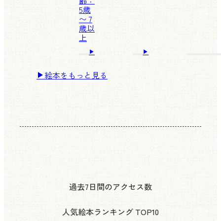
齢：
5歳
〜 7
歳以
上
絵本をもっと見る
過去7日間のアクセス数
人気絵本ランキング
TOP10