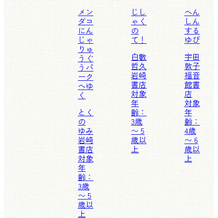
メン
じし
へん
ダコ
ゃく
しん
にん
の
する
じゃ
て！
ゆび
りゅ
白數
宇田
うぐ
哲久
敦子
うパ
岩崎
福音
ーク
書店
館書
へゆ
対象
店
く
年
対象
とく
齢：
年
の
3歳
齢：
ゆみ
〜 5
4歳
岩崎
歳以
〜 6
書店
上
歳以
対象
上
年
齢：
3歳
〜 5
歳以
上