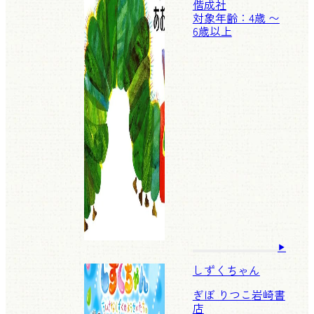
偕成社
対象年齢：4歳 〜
6歳以上
しずくちゃん
ぎぼ りつこ
岩崎書
店