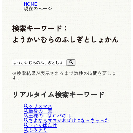
HOME
現在のページ
検索キーワード：
ようかいむらのふしぎとしょかん
※検索結果が表示されるまで数秒の時間を要しま
す。
リアルタイム検索キーワード
クリスマス
最後の一葉
王様の耳はロバの耳
さよならママがおばけになっちゃった
すいかばたけ
ふみきり