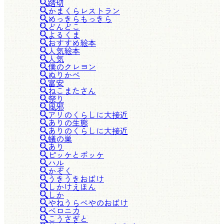
踏切
かまくらレストラン
めっきらもっきら
どんどこ
よるくま
おすすめ絵本
人気絵本
人気
僕のクレヨン
ぬりかべ
富安
ねこまたさん
祭り
風邪
アリのくらしに大接近
ありの生態
ありのくらしに大接近
蟻の巣
あり
ピッケとポッケ
ハル
かぞく
うきうきおばけ
しかけえほん
しか
やねうらべやのおばけ
ベロニカ
こうさぎと