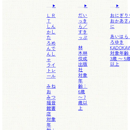
ＬＲ
だい
おにぎり
Ｔ
っき
おかあさ
しん
ら／
に
かし
すき
あいはら
た
っぷ
ろゆき
ろめ
林
KADOKA
んで
木林
対象年齢
んし
佼成
3歳 〜 5
ゃ
出版
以上
ライ
社
トレ
対象
ール
年
みね
齢：
お
6歳
みつ
〜 7
福音
歳以
館書
上
店
対象
年