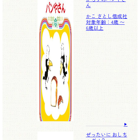
ん
かこ さとし
偕成社
対象年齢：4歳 〜
6歳以上
ぜったいに おしち