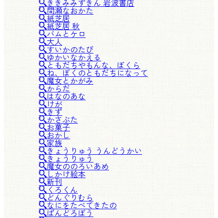
ききみみずきん 岩波書店
間瀬なおかた
紙芝居
紙芝居 秋
バムとケロ
大人
すいかのたび
ゆかいなかえる
ともだちやもんな、ぼくら
ね、ぼくのともだちになって
魔女とかがみ
からだ
はなのあな
けが
きず
かさぶた
お菓子
おかし
家族
きょうりゅう うんどうかい
きょうりゅう
魔女ののろいあめ
しかけ絵本
新刊
くろくん
どんぐりむら
なにをたべてきたの
ぱんどろぼう