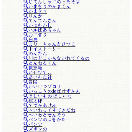
じてんしゃにのったそば
かまきりのかまくん
かまきり
けんか
てんてんさん
かにむかし
ハルばあちゃん
おにぎり
白鳥
まりーちゃんとひつじ
トイストーリー
のんたん
川はどこからながれてくるの
とんねるくん
救急箱
いせひでこ
あいむた社
冒険
かいけつゾロリ
がっこうのおばけずかん
ほしいもの ほしいな
桃太郎
てづかあけみ
へいわってすてきだね
へいわとせんそう
パンツのはきかた
パンツ
ズボンの