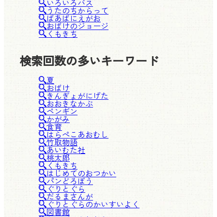
いろいろバス
うたのちからって
ばあばにえがお
おばけのジョージ
くもきち
検索回数の多いキーワード
夏
おばけ
きんぎょがにげた
おおきなかぶ
ペンギン
かがみ
食育
はらぺこあおむし
竹取物語
あいむた社
桃太郎
くもきち
はじめてのおつかい
パンどろぼう
ぐりとぐら
だるまさんが
ぐりとぐらのかいすいよく
図書館