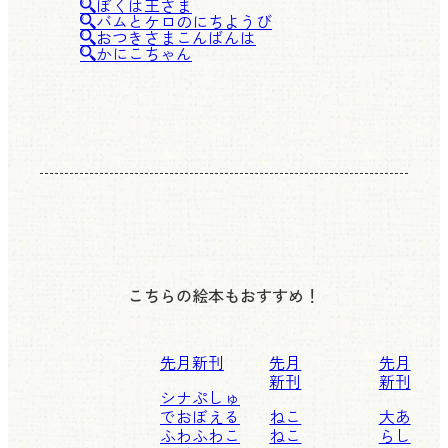
ぼくは王さま
バムとケロのにちようび
おつきさまこんばんは
かにこちゃん
こちらの絵本もおすすめ！
先月新刊
先月
先月
新刊
新刊
シナぷしゅ
でおぼえる
ねこ
大あ
ふわふわこ
ねこ
らし