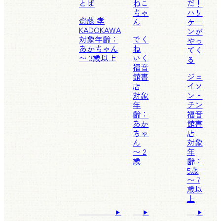
とば
ねこ
だ！
ちゃ
ハリ
齋藤 孝
ん
ケー
KADOKAWA
ンが
対象年齢：
でく
やっ
あかちゃん
ね
てく
〜 3歳以上
いく
る
福音
館書
ジェ
店
イソ
対象
ン・
年
チン
齢：
福音
あか
館書
ちゃ
店
ん
対象
〜 2
年
歳
齢：
5歳
〜 7
歳以
上