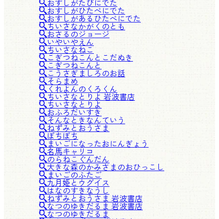
おすしがたびにでた
おすしがひたべにでた
おすしがあるひたべにでた
ちいさなかがくのとも
おさるのジョージ
いやいやえん
ちいさなねこ
こぎつねこんとこだぬき
こぎつねこんと
こうさぎましろのお話
そらまめ
くれよんのくろくん
ちいさなとりよ 岩波書店
ちいさなとりよ
おふろだいすき
そんなときなんていう
ねずみとおうさま
ぼちぼち
まいごになったおにんぎょう
名馬キャリコ
のらねこぐんだん
大きな森のかみさまのおひっこし
まいごのふたご
九月姫とウグイス
はなのすきなうし
ねずみとおうさま 岩波書店
なつのゆきだるま 岩波書店
なつのゆきだるま