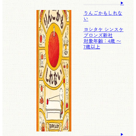
りんごかもしれな
い
ヨシタケ シンスケ
ブロンズ新社
対象年齢：4歳 〜
7歳以上