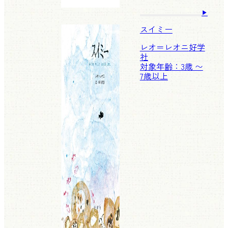
スイミー
レオ＝レオニ
好学
社
対象年齢：3歳 〜
7歳以上