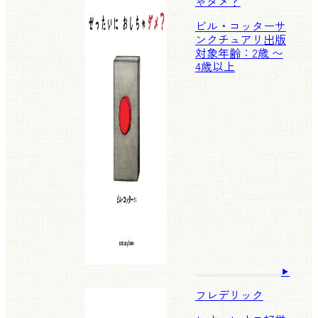
ゃダメ？
ビル・コッター
サ
ンクチュアリ出版
対象年齢：2歳 〜
4歳以上
フレデリック