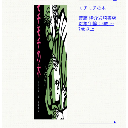
モチモチの木
斎藤 隆介
岩崎書店
対象年齢：6歳 〜
7歳以上