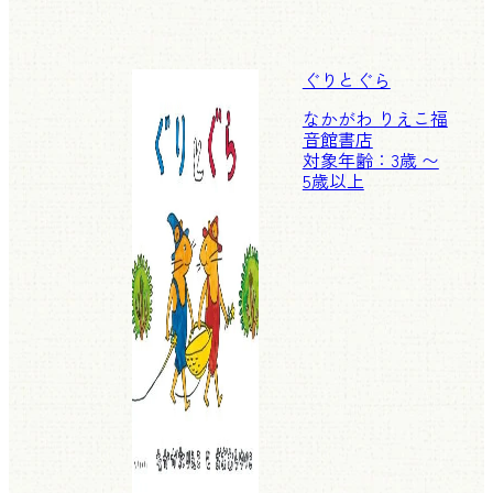
ぐりとぐら
なかがわ りえこ
福
音館書店
対象年齢：3歳 〜
5歳以上