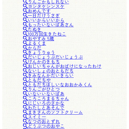
りんごかもしれない
ヨシタケシンスケ
おめんです
一日だけうさぎ
いいからいいから
もったいないばあさん
たぬき
100万回生きたねこ
おやすみ 5歳
よるくま
からだ
きょうりゅう
だいじょうぶだいじょうぶ
けんかのきもち
おじいちゃんがおばけになったわけ
ないしょのおともだち
きみなんかだいきらい
ともだちや
ともだちほしいなおおかみくん
りんごがひとつ
いないいないばあ
ころころまるちゃん
にじいろのさかな
わたしとあそんで
まきさんのソフトクリーム
スイミー
なつのおとずれ
どうぶつのおやこ