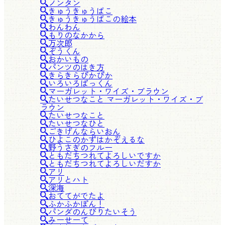
ノンタン
きゅうきゅうばこ
きゅうきゅうばこの絵本
わんわん
もりのなかから
万次郎
ぞうくん
おかいもの
パンツのはき方
きらきらぴかぴか
いろいろぱっくん
マーガレット・ワイズ・ブラウン
たいせつなこと マーガレット・ワイズ・ブ
ラウン
たいせつなこと
たいせつなひと
ごきげんならいおん
ひよこのかずはかぞえるな
野うさぎのフルー
ともだちつれてよろしいですか
ともだちつれてよろしいだすか
アリ
アリとハト
深海
おててがでたよ
ふかふかぽん！
パンダのんびりたいそう
みーせーて