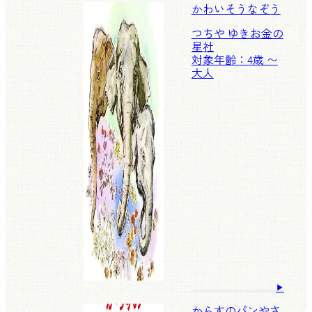
かわいそうなぞう
つちや ゆきお
金の
星社
対象年齢：4歳 〜
大人
からすのパンやさ