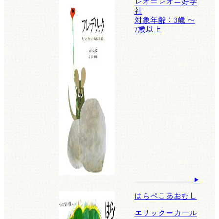
レオ＝レオニ
好学
社
対象年齢：3歳 〜
7歳以上
はらぺこあおむし
エリック＝カール