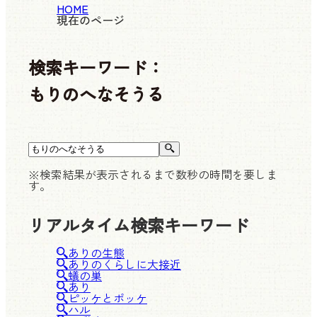
HOME
現在のページ
検索キーワード：
もりのへなそうる
※検索結果が表示されるまで数秒の時間を要しま
す。
リアルタイム検索キーワード
ありの生態
ありのくらしに大接近
蟻の巣
あり
ピッケとポッケ
ハル