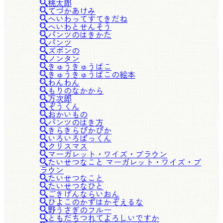
桃太郎
てづかあけみ
へいわってすてきだね
へいわとせんそう
パンツのはきかた
パンツ
ズボンの
ノンタン
きゅうきゅうばこ
きゅうきゅうばこの絵本
わんわん
もりのなかから
万次郎
ぞうくん
おかいもの
パンツのはき方
きらきらぴかぴか
いろいろぱっくん
クリスマス
マーガレット・ワイズ・ブラウン
たいせつなこと マーガレット・ワイズ・ブ
ラウン
たいせつなこと
たいせつなひと
ごきげんならいおん
ひよこのかずはかぞえるな
野うさぎのフルー
ともだちつれてよろしいですか