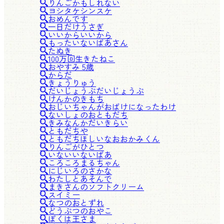
りんごかもしれない
ヨシタケシンスケ
おめんです
一日だけうさぎ
いいからいいから
もったいないばあさん
たぬき
100万回生きたねこ
おやすみ 5歳
からだ
きょうりゅう
だいじょうぶだいじょうぶ
けんかのきもち
おじいちゃんがおばけになったわけ
ないしょのおともだち
きみなんかだいきらい
ともだちや
ともだちほしいなおおかみくん
りんごがひとつ
いないいないばあ
ころころまるちゃん
にじいろのさかな
わたしとあそんで
まきさんのソフトクリーム
スイミー
なつのおとずれ
どうぶつのおやこ
ぼくは王さま