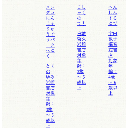
メン
じし
へん
ダコ
ゃく
しん
にん
の
する
じゃ
て！
ゆび
りゅ
白數
宇田
うぐ
哲久
敦子
うパ
岩崎
福音
ーク
書店
館書
へゆ
対象
店
く
年
対象
とく
齢：
年
の
3歳
齢：
ゆみ
〜 5
4歳
岩崎
歳以
〜 6
書店
上
歳以
対象
上
年
齢：
3歳
〜 5
歳以
上