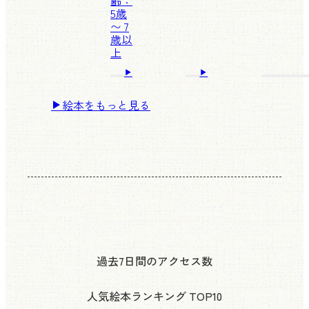
齢：
5歳
〜 7
歳以
上
絵本をもっと見る
過去7日間のアクセス数
人気絵本ランキング
TOP10