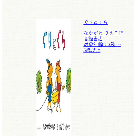
ぐりとぐら
なかがわ りえこ
福
音館書店
対象年齢：3歳 〜
5歳以上