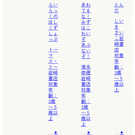
らい
あわ
とん
らっ
てる
だ
くの
な！
しい
ほし
みず
き
くず
はこ
さい
しょ
わい
こ
岩
っぷ
ぞ
崎書
あぶ
トー
店
ない
マ
対象
ぞ！
ス・
年
リー
清永
齢：
岩崎
奈穂
3歳
書店
岩崎
〜 5
対象
書店
歳以
年
対象
上
齢：
年
3歳
齢：
〜 5
3歳
歳以
〜 5
上
歳以
上