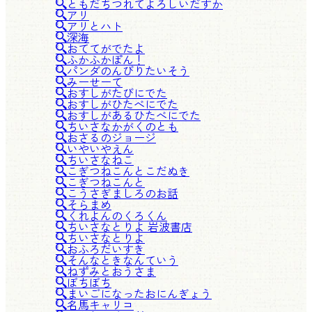
ともだちつれてよろしいだすか
アリ
アリとハト
深海
おててがでたよ
ふかふかぽん！
パンダのんびりたいそう
みーせーて
おすしがたびにでた
おすしがひたべにでた
おすしがあるひたべにでた
ちいさなかがくのとも
おさるのジョージ
いやいやえん
ちいさなねこ
こぎつねこんとこだぬき
こぎつねこんと
こうさぎましろのお話
そらまめ
くれよんのくろくん
ちいさなとりよ 岩波書店
ちいさなとりよ
おふろだいすき
そんなときなんていう
ねずみとおうさま
ぼちぼち
まいごになったおにんぎょう
名馬キャリコ