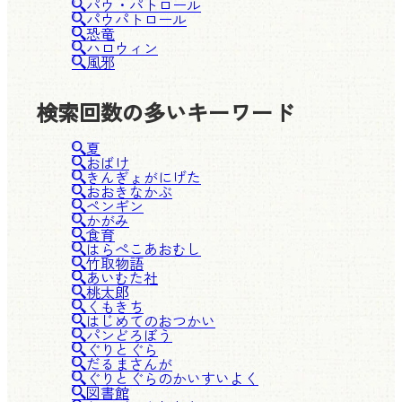
パウ・パトロール
パウパトロール
恐竜
ハロウィン
風邪
検索回数の多いキーワード
夏
おばけ
きんぎょがにげた
おおきなかぶ
ペンギン
かがみ
食育
はらぺこあおむし
竹取物語
あいむた社
桃太郎
くもきち
はじめてのおつかい
パンどろぼう
ぐりとぐら
だるまさんが
ぐりとぐらのかいすいよく
図書館