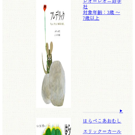
レオ＝レオニ
好学
社
対象年齢：3歳 〜
7歳以上
はらぺこあおむし
エリック＝カール