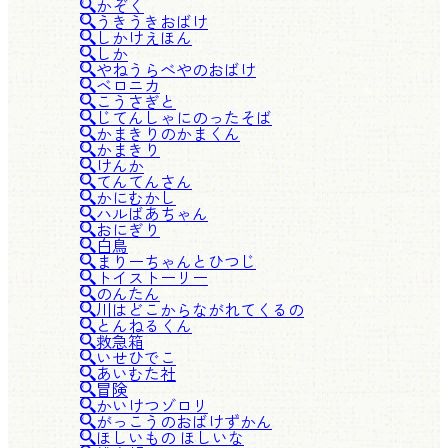
かぞく
うきうきおばけ
しかけえほん
しか
やねうらべやのおばけ
ベロニカ
こうさぎと
じてんしゃにのったそば
かまきりのかまくん
かまきり
けんか
てんてんさん
かにむかし
ハルばあちゃん
おにぎり
白鳥
まりーちゃんとひつじ
トイストーリー
のんたん
川はどこからながれてくるの
とんねるくん
救急箱
いせひでこ
あいむた社
冒険
かいけつゾロリ
がっこうのおばけずかん
ほしいもの ほしいな