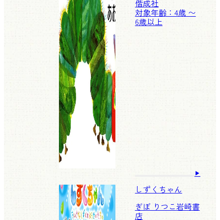
偕成社
対象年齢：4歳 〜
6歳以上
しずくちゃん
ぎぼ りつこ
岩崎書
店