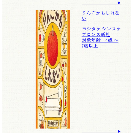
りんごかもしれな
い
ヨシタケ シンスケ
ブロンズ新社
対象年齢：4歳 〜
7歳以上