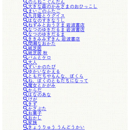
のらねこぐんだん
大きな森のかみさまのおひっこし
まいごのふたご
九月姫とウグイス
はなのすきなうし
ねずみとおうさま 岩波書店
なつのゆきだるま 岩波書店
なつのゆきだるま
ききみみずきん 岩波書店
間瀬なおかた
紙芝居
紙芝居 秋
バムとケロ
大人
すいかのたび
ゆかいなかえる
ともだちやもんな、ぼくら
ね、ぼくのともだちになって
魔女とかがみ
からだ
はなのあな
けが
きず
かさぶた
お菓子
おかし
家族
きょうりゅう うんどうかい