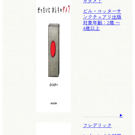
ゃダメ？
ビル・コッター
サ
ンクチュアリ出版
対象年齢：2歳 〜
4歳以上
フレデリック