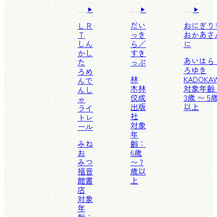
ＬＲ
だい
おにぎり
Ｔ
っき
おかあさ
しん
ら／
に
かし
すき
あいはら
た
っぷ
ろゆき
ろめ
林
KADOKA
んで
木林
対象年齢
んし
佼成
3歳 〜 5
ゃ
出版
以上
ライ
社
トレ
対象
ール
年
みね
齢：
お
6歳
みつ
〜 7
福音
歳以
館書
上
店
対象
年