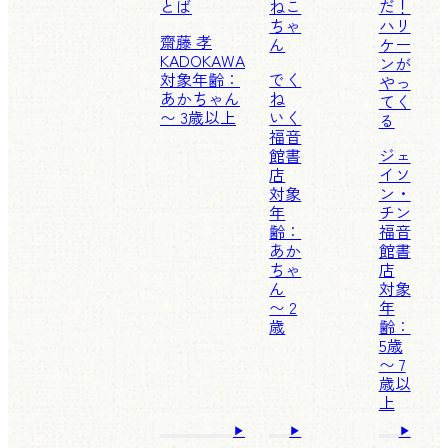
とば
ねこ
だ！
ちゃ
ハリ
齋藤 孝
ん
ケー
KADOKAWA
ンが
対象年齢：
でく
やっ
あかちゃん
ね
てく
〜 3歳以上
いく
る
福音
館書
ジェ
店
イソ
対象
ン・
年
チン
齢：
福音
あか
館書
ちゃ
店
ん
対象
〜 2
年
歳
齢：
5歳
〜 7
歳以
上