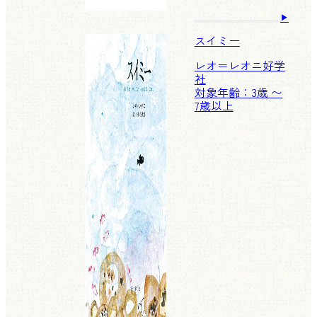
スイミー
レオ＝レオニ
好学
社
対象年齢：3歳 〜
7歳以上