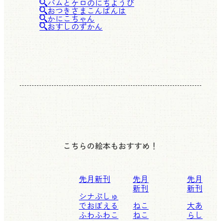
バムとケロのにちようび
おつきさまこんばんは
かにこちゃん
おすしのずかん
こちらの絵本もおすすめ！
先月新刊
先月
先月
新刊
新刊
シナぷしゅ
でおぼえる
ねこ
大あ
ふわふわこ
ねこ
らし