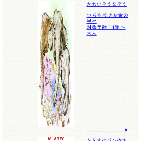
かわいそうなぞう
つちや ゆきお
金の
星社
対象年齢：4歳 〜
大人
からすのパンやさ