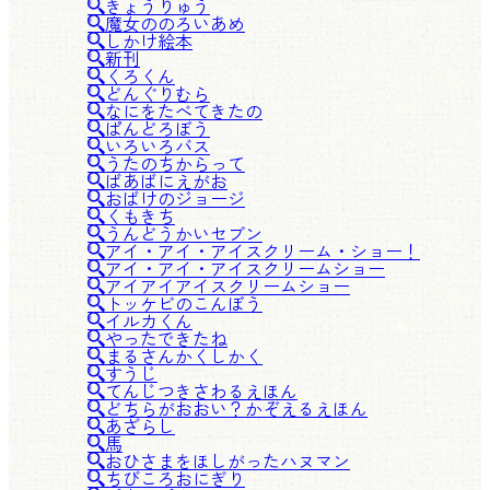
きょうりゅう
魔女ののろいあめ
しかけ絵本
新刊
くろくん
どんぐりむら
なにをたべてきたの
ぱんどろぼう
いろいろバス
うたのちからって
ばあばにえがお
おばけのジョージ
くもきち
うんどうかいセブン
アイ・アイ・アイスクリーム・ショー！
アイ・アイ・アイスクリームショー
アイアイアイスクリームショー
トッケビのこんぼう
イルカくん
やったできたね
まるさんかくしかく
すうじ
てんじつきさわるえほん
どちらがおおい？かぞえるえほん
あざらし
馬
おひさまをほしがったハヌマン
ちびころおにぎり