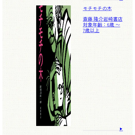
モチモチの木
斎藤 隆介
岩崎書店
対象年齢：6歳 〜
7歳以上