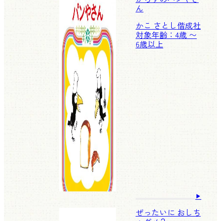
ん
かこ さとし
偕成社
対象年齢：4歳 〜
6歳以上
ぜったいに おしち