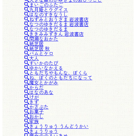
まいごのふたご
九月姫とウグイス
はなのすきなうし
ねずみとおうさま 岩波書店
なつのゆきだるま 岩波書店
なつのゆきだるま
ききみみずきん 岩波書店
間瀬なおかた
紙芝居
紙芝居 秋
バムとケロ
大人
すいかのたび
ゆかいなかえる
ともだちやもんな、ぼくら
ね、ぼくのともだちになって
魔女とかがみ
からだ
はなのあな
けが
きず
かさぶた
お菓子
おかし
家族
きょうりゅう うんどうかい
きょうりゅう
魔女ののろいあめ