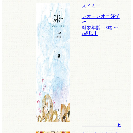
スイミー
レオ＝レオニ
好学
社
対象年齢：3歳 〜
7歳以上