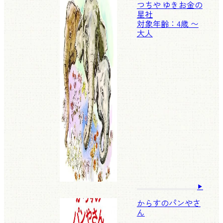
つちや ゆきお
金の
星社
対象年齢：4歳 〜
大人
からすのパンやさ
ん