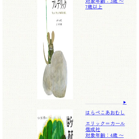
対象年齢：3歳 〜
7歳以上
はらぺこあおむし
エリック＝カール
偕成社
対象年齢：4歳 〜