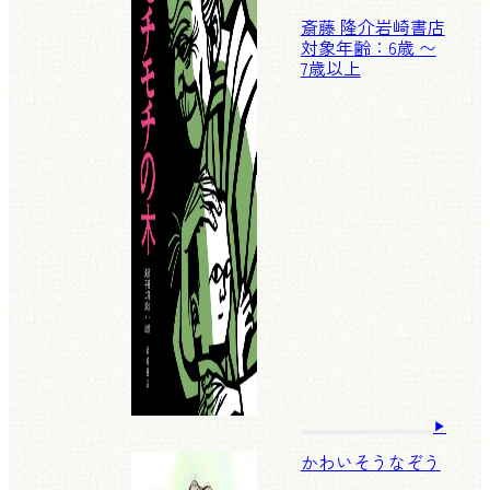
斎藤 隆介
岩崎書店
対象年齢：6歳 〜
7歳以上
かわいそうなぞう