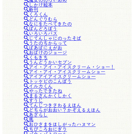
しかけ絵本
新刊
くろくん
どんぐりむら
なにをたべてきたの
ぱんどろぼう
いろいろバス
じてんしゃにのったそば
うたのちからって
ばあばにえがお
おばけのジョージ
くもきち
うんどうかいセブン
アイ・アイ・アイスクリーム・ショー！
アイ・アイ・アイスクリームショー
アイアイアイスクリームショー
トッケビのこんぼう
イルカくん
やったできたね
まるさんかくしかく
すうじ
てんじつきさわるえほん
どちらがおおい？かぞえるえほん
あざらし
馬
おひさまをほしがったハヌマン
ちびころおにぎり
パウ・パトロール