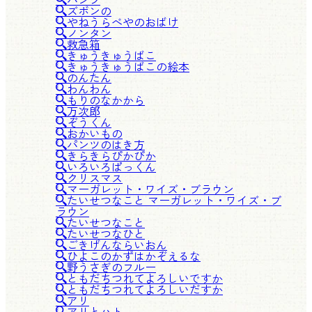
ズボンの
やねうらべやのおばけ
ノンタン
救急箱
きゅうきゅうばこ
きゅうきゅうばこの絵本
のんたん
わんわん
もりのなかから
万次郎
ぞうくん
おかいもの
パンツのはき方
きらきらぴかぴか
いろいろぱっくん
クリスマス
マーガレット・ワイズ・ブラウン
たいせつなこと マーガレット・ワイズ・ブ
ラウン
たいせつなこと
たいせつなひと
ごきげんならいおん
ひよこのかずはかぞえるな
野うさぎのフルー
ともだちつれてよろしいですか
ともだちつれてよろしいだすか
アリ
アリとハト