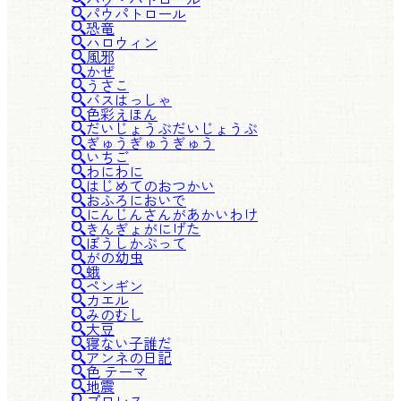
パウパトロール
恐竜
ハロウィン
風邪
かぜ
うさこ
バスはっしゃ
色彩えほん
だいじょうぶだいじょうぶ
ぎゅうぎゅうぎゅう
いちご
わにわに
はじめてのおつかい
おふろにおいで
にんじんさんがあかいわけ
きんぎょがにげた
ぼうしかぶって
がの幼虫
蛾
ペンギン
カエル
みのむし
大豆
寝ない子誰だ
アンネの日記
色 テーマ
地震
プロレス