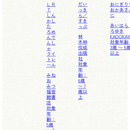
ＬＲ
だい
おにぎり
Ｔ
っき
おかあさ
しん
ら／
に
かし
すき
あいはら
た
っぷ
ろゆき
ろめ
林
KADOKA
んで
木林
対象年齢
んし
佼成
3歳 〜 5
ゃ
出版
以上
ライ
社
トレ
対象
ール
年
みね
齢：
お
6歳
みつ
〜 7
福音
歳以
館書
上
店
対象
年
齢：
5歳