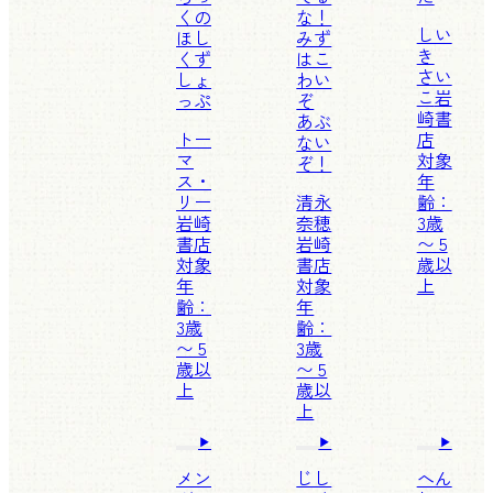
くの
な！
しい
ほし
みず
き
くず
はこ
さい
しょ
わい
こ
岩
っぷ
ぞ
崎書
あぶ
トー
店
ない
マ
対象
ぞ！
ス・
年
リー
清永
齢：
岩崎
奈穂
3歳
書店
岩崎
〜 5
対象
書店
歳以
年
対象
上
齢：
年
3歳
齢：
〜 5
3歳
歳以
〜 5
上
歳以
上
メン
じし
へん