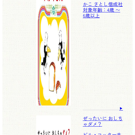
かこ さとし
偕成社
対象年齢：4歳 〜
6歳以上
ぜったいに おしち
ゃダメ？
ビル・コッター
サ