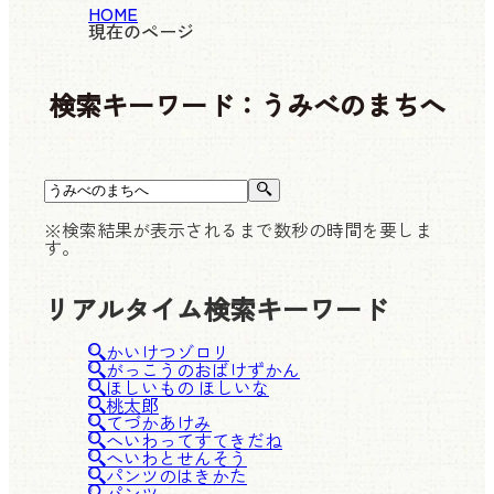
HOME
現在のページ
検索キーワード：
うみべのまちへ
※検索結果が表示されるまで数秒の時間を要しま
す。
リアルタイム検索キーワード
かいけつゾロリ
がっこうのおばけずかん
ほしいもの ほしいな
桃太郎
てづかあけみ
へいわってすてきだね
へいわとせんそう
パンツのはきかた
パンツ