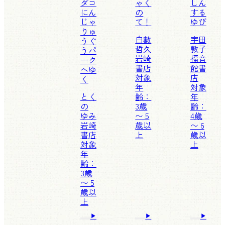
ダコ
ゃく
しん
にん
の
する
じゃ
て！
ゆび
りゅ
白數
宇田
うぐ
哲久
敦子
うパ
岩崎
福音
ーク
書店
館書
へゆ
対象
店
く
年
対象
とく
齢：
年
の
3歳
齢：
ゆみ
〜 5
4歳
岩崎
歳以
〜 6
書店
上
歳以
対象
上
年
齢：
3歳
〜 5
歳以
上