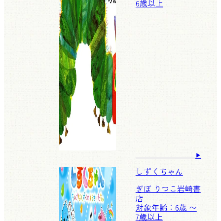
6歳以上
しずくちゃん
ぎぼ りつこ
岩崎書
店
対象年齢：6歳 〜
7歳以上