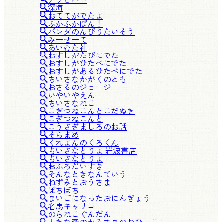
深海
おててがでたよ
ふかふかぽん！
パンダのんびりたいそう
みーせーて
あいむた社
おすしがたびにでた
おすしがひたべにでた
おすしがあるひたべにでた
ちいさなかがくのとも
おさるのジョージ
いやいやえん
ちいさなねこ
こぎつねこんとこだぬき
こぎつねこんと
こうさぎましろのお話
そらまめ
くれよんのくろくん
ちいさなとりよ 岩波書店
ちいさなとりよ
おふろだいすき
そんなときなんていう
ねずみとおうさま
ぼちぼち
まいごになったおにんぎょう
名馬キャリコ
のらねこぐんだん
大きな森のかみさまのおひっこし